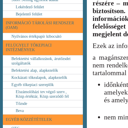
részére – m
Lekérdező felület
biztosíts
Bejelentő felület
információ
INFORMÁCIÓ TÁROLÁSI RENDSZER
felelőssége
(OAM)
megjelent 
Nyilvános értékpapír kibocsátó
Ezek az inf
FELÜGYELT TŐKEPIACI
INTÉZMÉNYEK
a magánszem
Befektetési vállalkozások, árutőzsdei
szolgáltatók
nem rendelke
Befektetési alap, alapkezelők
tartalommal 
Kockázati tőkealapok, alapkezelők
időnkén
Egyéb tőkepiaci szereplők
amelyek
Elszámolóházi tev.végző szerv.,
Közp.értéktár, Közp.szerződő fél
és amely
Tőzsde
Beva
nem min
EGYÉB KÖZZÉTÉTELEK