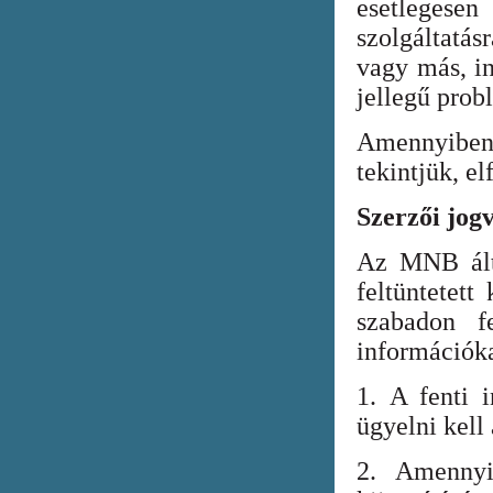
esetlegesen
szolgáltatá
vagy más, in
jellegű prob
Amennyiben
tekintjük, el
Szerzői jog
Az MNB álta
feltüntetett
szabadon fe
információka
1. A fenti i
ügyelni kell
2. Amennyi