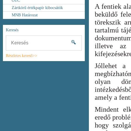
OTC
A fentiek al
Zártkörű értékpapír kibocsátók
beküldő fel
MNB Határozat
törekszik ar
tartalmú táj
Keresés
dokumentum
illetve az
kifejezésekr
Részletes kereső>>
Jóllehet a
megbízhatón
olyan dönt
intézkedésb
amely a fent
Mindent elk
eredő probl
hogy szolgá