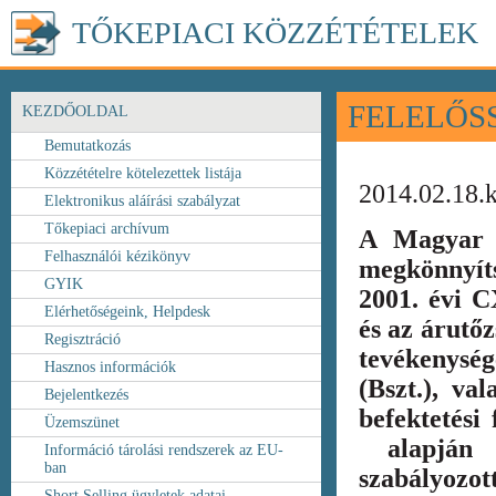
TŐKEPIACI KÖZZÉTÉTELEK
FELELŐS
KEZDŐOLDAL
Bemutatkozás
Közzétételre kötelezettek listája
2014.02.18.
Elektronikus aláírási szabályzat
Tőkepiaci archívum
A Magyar 
Felhasználói kézikönyv
megkönnyít
GYIK
2001. évi C
Elérhetőségeink, Helpdesk
és az árutőz
Regisztráció
tevékenység
Hasznos információk
(Bszt.), va
Bejelentkezés
befektetési
Üzemszünet
alapján k
Információ tárolási rendszerek az EU-
ban
szabályozot
Short Selling ügyletek adatai