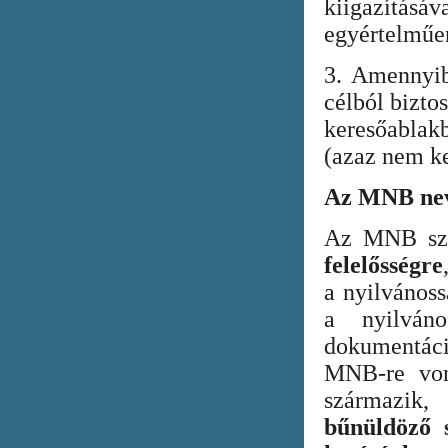
kiigazításáv
egyértelműen
3. Amennyib
célból bizto
keresőabla
(azaz nem ke
Az MNB nev
Az MNB szer
felelősségre
a nyilvános
a nyilván
dokumentác
MNB-re vona
származik
bűnüldöző s