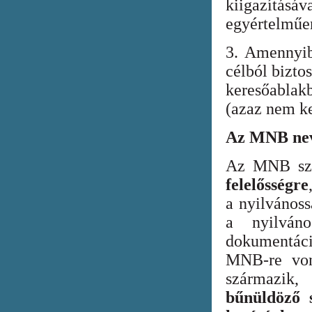
kiigazításáv
egyértelműen
3. Amennyib
célból bizto
keresőabla
(azaz nem ke
Az MNB nev
Az MNB szer
felelősségre
a nyilvános
a nyilván
dokumentác
MNB-re vona
származik
bűnüldöző s