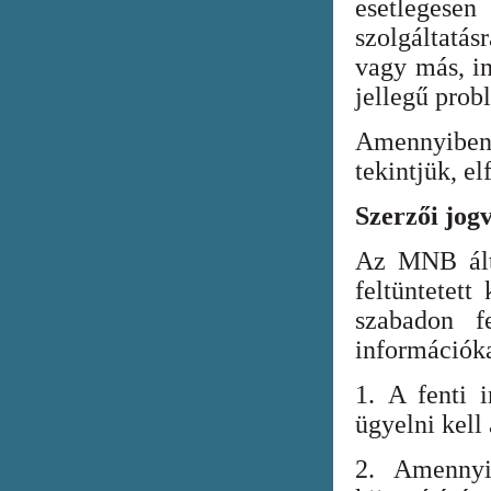
esetlegesen
szolgáltatá
vagy más, in
jellegű prob
Amennyiben
tekintjük, el
Szerzői jog
Az MNB álta
feltüntetett
szabadon fe
információka
1. A fenti i
ügyelni kell
2. Amennyi