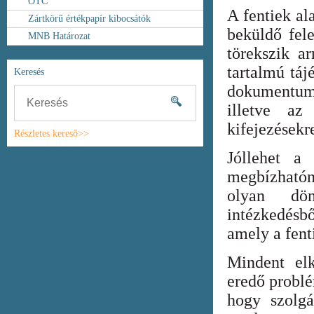
OTC
A fentiek al
Zártkörű értékpapír kibocsátók
beküldő fel
MNB Határozat
törekszik ar
tartalmú táj
Keresés
dokumentum
illetve az
kifejezésekr
Részletes kereső>>
Jóllehet a
megbízhatón
olyan dönt
intézkedésb
amely a fent
Mindent elk
eredő probl
hogy szolgá