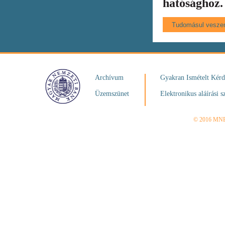
hatósághoz.
Archívum
Gyakran Ismételt Kér
Üzemszünet
Elektronikus aláírási s
© 2016 MN