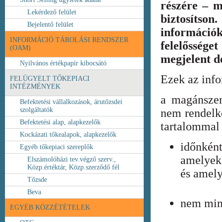
részére – m
Lekérdező felület
biztosíts
Bejelentő felület
információ
INFORMÁCIÓ TÁROLÁSI RENDSZER
felelőssége
(OAM)
megjelent 
Nyilvános értékpapír kibocsátó
Ezek az inf
FELÜGYELT TŐKEPIACI
INTÉZMÉNYEK
a magánszem
Befektetési vállalkozások, árutőzsdei
szolgáltatók
nem rendelke
Befektetési alap, alapkezelők
tartalommal 
Kockázati tőkealapok, alapkezelők
időnkén
Egyéb tőkepiaci szereplők
amelyek
Elszámolóházi tev.végző szerv.,
Közp.értéktár, Közp.szerződő fél
és amely
Tőzsde
Beva
nem min
EGYÉB KÖZZÉTÉTELEK