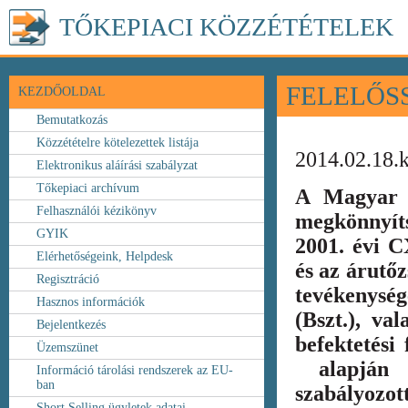
TŐKEPIACI KÖZZÉTÉTELEK
FELELŐS
KEZDŐOLDAL
Bemutatkozás
Közzétételre kötelezettek listája
2014.02.18.
Elektronikus aláírási szabályzat
Tőkepiaci archívum
A Magyar 
Felhasználói kézikönyv
megkönnyít
GYIK
2001. évi C
Elérhetőségeink, Helpdesk
és az árutőz
Regisztráció
tevékenység
Hasznos információk
(Bszt.), va
Bejelentkezés
befektetési
Üzemszünet
alapján k
Információ tárolási rendszerek az EU-
ban
szabályozot
Short Selling ügyletek adatai