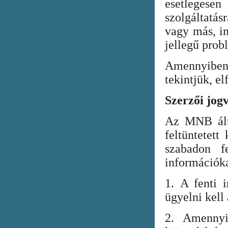
esetlegesen
szolgáltatá
vagy más, in
jellegű prob
Amennyiben
tekintjük, el
Szerzői jog
Az MNB álta
feltüntetett
szabadon fe
információka
1. A fenti i
ügyelni kell
2. Amennyi