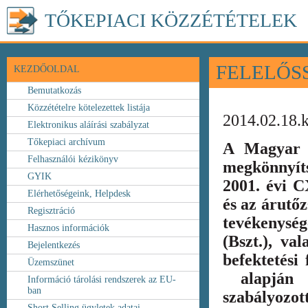
TŐKEPIACI KÖZZÉTÉTELEK
FELELŐS
KEZDŐOLDAL
Bemutatkozás
Közzétételre kötelezettek listája
2014.02.18.
Elektronikus aláírási szabályzat
Tőkepiaci archívum
A Magyar 
Felhasználói kézikönyv
megkönnyít
GYIK
2001. évi C
Elérhetőségeink, Helpdesk
és az árutőz
Regisztráció
tevékenység
Hasznos információk
(Bszt.), va
Bejelentkezés
befektetési
Üzemszünet
alapján k
Információ tárolási rendszerek az EU-
ban
szabályozot
Short Selling ügyletek adatai