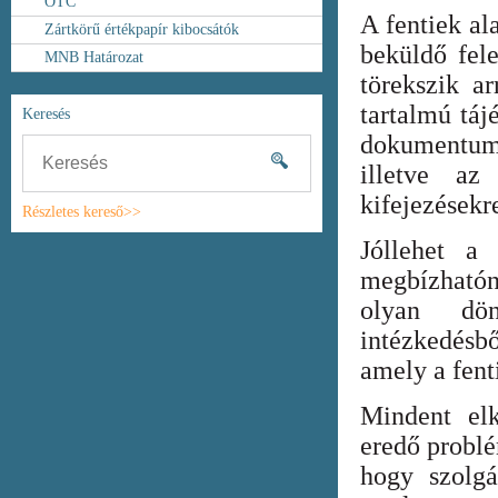
OTC
A fentiek al
Zártkörű értékpapír kibocsátók
beküldő fel
MNB Határozat
törekszik ar
tartalmú táj
Keresés
dokumentum
illetve az
kifejezésekr
Részletes kereső>>
Jóllehet a
megbízhatón
olyan dönt
intézkedésb
amely a fent
Mindent elk
eredő probl
hogy szolgá