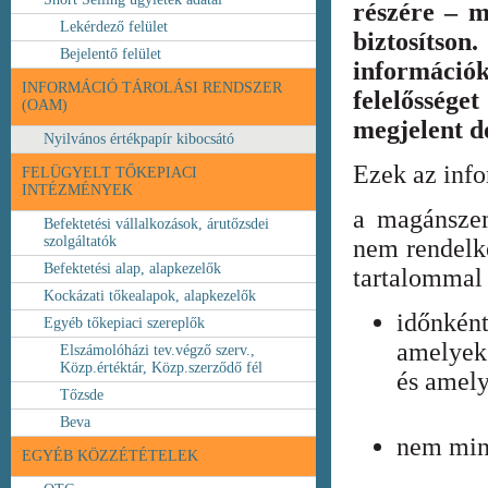
részére – m
Lekérdező felület
biztosíts
Bejelentő felület
információ
INFORMÁCIÓ TÁROLÁSI RENDSZER
felelőssége
(OAM)
megjelent 
Nyilvános értékpapír kibocsátó
Ezek az inf
FELÜGYELT TŐKEPIACI
INTÉZMÉNYEK
a magánszem
Befektetési vállalkozások, árutőzsdei
szolgáltatók
nem rendelke
Befektetési alap, alapkezelők
tartalommal 
Kockázati tőkealapok, alapkezelők
időnkén
Egyéb tőkepiaci szereplők
amelyek
Elszámolóházi tev.végző szerv.,
Közp.értéktár, Közp.szerződő fél
és amely
Tőzsde
Beva
nem min
EGYÉB KÖZZÉTÉTELEK