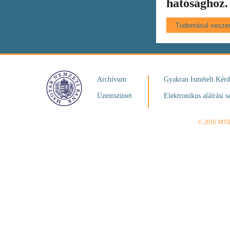
hatósághoz.
Archívum
Gyakran Ismételt Kér
Üzemszünet
Elektronikus aláírási s
© 2016 MN