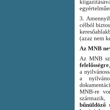
kiigazításáv
egyértelműen
3. Amennyib
célból bizto
keresőabla
(azaz nem ke
Az MNB nev
Az MNB szer
felelősségre
a nyilvános
a nyilván
dokumentác
MNB-re vona
származik
bűnüldöző s