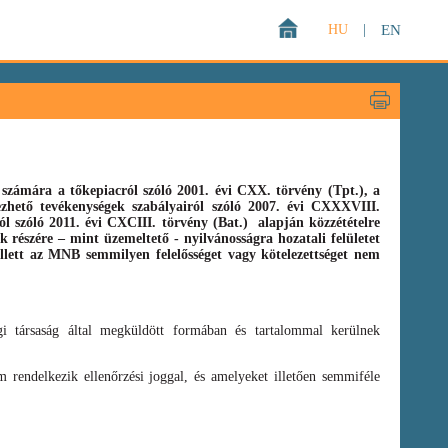
HU
|
EN
zámára a tőkepiacról szóló 2001. évi CXX. törvény (Tpt.),
a
gezhető tevékenységek szabályairól szóló
2007. évi CXXXVIII.
ról szóló
2011. évi CXCIII. törvény
(Bat.)
alapján közzétételre
 részére – mint üzemeltető - nyilvánosságra hozatali felületet
llett az MNB semmilyen felelősséget vagy kötelezettséget nem
i társaság által megküldött formában és tartalommal kerülnek
 rendelkezik ellenőrzési joggal, és amelyeket illetően semmiféle