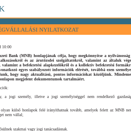
K
ÉGVÁLLALÁSI NYILATKOZAT
d 10:00
eti Bank (MNB) honlapjának célja, hogy megkönnyítse a nyilvánosság s
llalkozásokról és az árutőzsdei szolgáltatókról, valamint az általuk vé
), valamint
a befektetési alapkezelőkről és a kollektív befektetési formák
vonatkozó egyes szabályozott információk elérését, továbbá ezen személyek
élunk, hogy nagy aktualitású, pontos információkat közöljünk. Mindeme
 honlapon megjelent dokumentumok tartalmáért.
ciók:
, a jogi személy, illetve a jogi személyiséggel nem rendelkező gazdaság
 olyan külső honlapok felé irányíthatnak tovább, amelyek felett az MNB nem
get nem vállal;
sülnek szakmai vagy jogi tanácsadásnak.