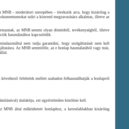
az MNB - moderátori szerepében – törekszik arra, hogy kizárólag a
t dokumentumokat szűri a közrend megzavarására alkalmas, illetve az
zármaznak, az MNB semmi olyan döntésből, tevékenységből, illetve
ációk használatához kapcsolódik.
ndazonáltal nem tudja garantálni, hogy szolgáltatását nem kell
olgáltatásra. Az MNB semmiféle, az e honlap használatából vagy más,
llal.
a következő feltételek mellett szabadon felhasználhatják a honlapról
mításával) átalakítja, ezt egyértelműen közölnie kell.
az MNB által működtetett honlaphoz, a keresőablakban kizárólag