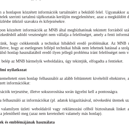
án a honlapon közzétett információk tartalmáért a beküldő felel. Ugyanakkor 
ételek szerinti tartalmú tájékoztatás kerüljön megjelenítésre, azaz a megküldöt
ízlésbe ütköző szavakra és kifejezésekre.
apon közzétett információk az MNB által megbízhatónak tekintett forrásból s
ézkedésből adódó veszteségért nem vállalja a felelősséget, amely a fenti inform
tünk, hogy csökkentsük a technikai hibákból eredő problémákat. Az MNB mi
lletve, hogy az esetlegesen fellépő technikai hibák nem lehetnek hatással a sz
ülső honlap használatából eredő ilyen jellegű probléma iránt felelősséget nem vá
elép az MNB bármelyik weboldalára, úgy tekintjük, elfogadta a fentieket.
elmi nyilatkozat
meltetett ezen honlap felhasználói az alább feltüntetett kivételtől eltekintve, 
zett információkat:
mációk terjesztése, illetve sokszorosítása során ügyelni kell a pontosságra.
felhasználó az információkat (pl. adatok kiigazításával, növekedési ütemek szá
alamilyen üzleti weboldalról vagy reklámozási célból biztosítanak linket 
 jeleníthető meg (azaz nem keretezheti valamely más honlap).
k és emblémájának használata