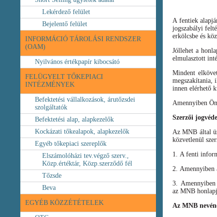
Lekérdező felület
A fentiek alapj
Bejelentő felület
jogszabályi felt
erkölcsbe és köz
INFORMÁCIÓ TÁROLÁSI RENDSZER
(OAM)
Jóllehet a honl
elmulasztott int
Nyilvános értékpapír kibocsátó
Mindent elköve
FELÜGYELT TŐKEPIACI
megszakítania, i
INTÉZMÉNYEK
innen elérhető k
Befektetési vállalkozások, árutőzsdei
Amennyiben Ön b
szolgáltatók
Szerzői jogvéd
Befektetési alap, alapkezelők
Kockázati tőkealapok, alapkezelők
Az MNB által üze
közvetlenül szer
Egyéb tőkepiaci szereplők
1. A fenti infor
Elszámolóházi tev.végző szerv.,
Közp.értéktár, Közp.szerződő fél
2. Amennyiben a 
Tőzsde
3. Amennyiben v
Beva
az MNB honlapja
EGYÉB KÖZZÉTÉTELEK
Az MNB nevéne