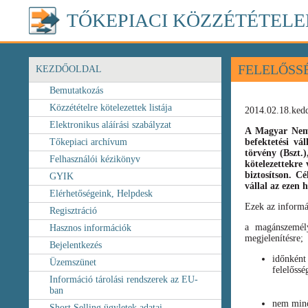
TŐKEPIACI KÖZZÉTÉTELE
FELELŐSS
KEZDŐOLDAL
Bemutatkozás
Közzétételre kötelezettek listája
2014.02.18.ked
Elektronikus aláírási szabályzat
A Magyar Nemz
Tőkepiaci archívum
befektetési vá
törvény
(Bszt.
Felhasználói kézikönyv
kötelezettekre 
biztosítson. C
GYIK
vállal az ezen
Elérhetőségeink, Helpdesk
Ezek az informá
Regisztráció
a magánszemély
Hasznos információk
megjelenítésre;
Bejelentkezés
időnként
Üzemszünet
felelőssé
Információ tárolási rendszerek az EU-
ban
nem minő
Short Selling ügyletek adatai