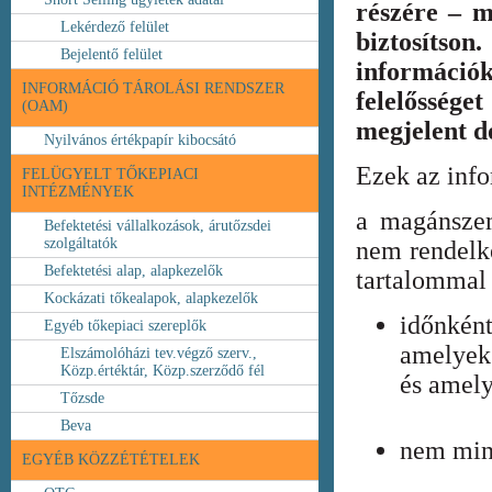
részére – m
Lekérdező felület
biztosíts
Bejelentő felület
információ
INFORMÁCIÓ TÁROLÁSI RENDSZER
felelőssége
(OAM)
megjelent 
Nyilvános értékpapír kibocsátó
Ezek az inf
FELÜGYELT TŐKEPIACI
INTÉZMÉNYEK
a magánszem
Befektetési vállalkozások, árutőzsdei
szolgáltatók
nem rendelke
Befektetési alap, alapkezelők
tartalommal 
Kockázati tőkealapok, alapkezelők
időnkén
Egyéb tőkepiaci szereplők
amelyek
Elszámolóházi tev.végző szerv.,
Közp.értéktár, Közp.szerződő fél
és amely
Tőzsde
Beva
nem min
EGYÉB KÖZZÉTÉTELEK