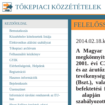
TŐKEPIACI KÖZZÉTÉTELEK
FELELŐS
KEZDŐOLDAL
Bemutatkozás
Közzétételre kötelezettek listája
2014.02.18.
Elektronikus aláírási szabályzat
Tőkepiaci archívum
A Magyar 
Felhasználói kézikönyv
megkönnyít
GYIK
2001. évi C
Elérhetőségeink, Helpdesk
és az árutőz
Regisztráció
tevékenység
Hasznos információk
(Bszt.), va
Bejelentkezés
befektetési
Üzemszünet
alapján k
Információ tárolási rendszerek az EU-
ban
szabályozot
Short Selling ügyletek adatai