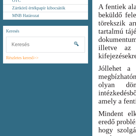
OTC
A fentiek al
Zártkörű értékpapír kibocsátók
beküldő fel
MNB Határozat
törekszik ar
tartalmú táj
Keresés
dokumentum
illetve az
kifejezésekr
Részletes kereső>>
Jóllehet a
megbízhatón
olyan dönt
intézkedésb
amely a fent
Mindent elk
eredő probl
hogy szolgá