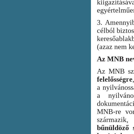
kiigazításáv
egyértelműen
3. Amennyib
célból bizto
keresőabla
(azaz nem ke
Az MNB nev
Az MNB szer
felelősségre
a nyilvános
a nyilván
dokumentác
MNB-re vona
származik
bűnüldöző s