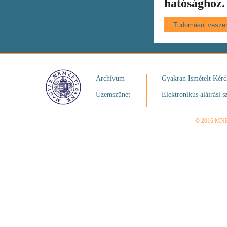
hatósághoz.
Archívum
Gyakran Ismételt Kér
Üzemszünet
Elektronikus aláírási s
© 2016 MN