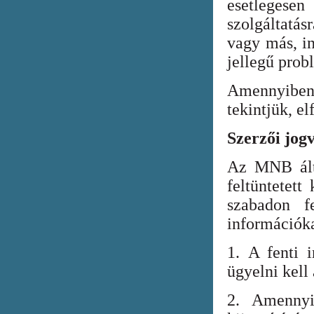
esetlegesen
szolgáltatá
vagy más, in
jellegű prob
Amennyiben
tekintjük, el
Szerzői jog
Az MNB álta
feltüntetett
szabadon fe
információka
1. A fenti i
ügyelni kell
2. Amennyi