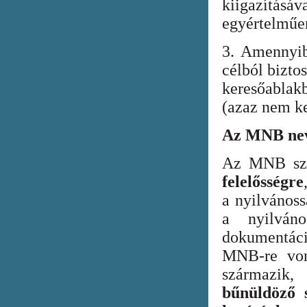
kiigazításáv
egyértelműen
3. Amennyib
célból bizto
keresőabla
(azaz nem ke
Az MNB nev
Az MNB szer
felelősségre
a nyilvános
a nyilván
dokumentác
MNB-re vona
származik
bűnüldöző s