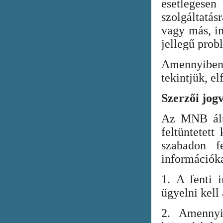
esetlegesen
szolgáltatá
vagy más, in
jellegű prob
Amennyiben
tekintjük, el
Szerzői jog
Az MNB álta
feltüntetett
szabadon fe
információka
1. A fenti i
ügyelni kell
2. Amennyi