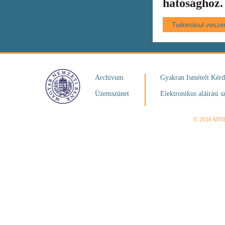
hatósághoz.
Archívum
Gyakran Ismételt Kér
Üzemszünet
Elektronikus aláírási s
© 2016 MN