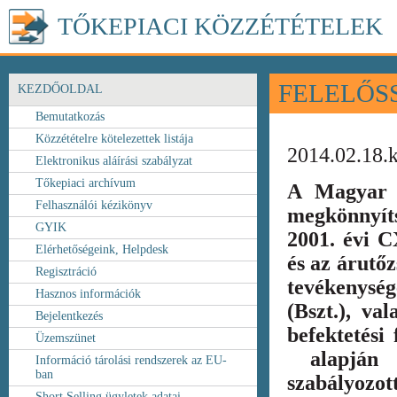
TŐKEPIACI KÖZZÉTÉTELEK
FELELŐS
KEZDŐOLDAL
Bemutatkozás
Közzétételre kötelezettek listája
2014.02.18.
Elektronikus aláírási szabályzat
Tőkepiaci archívum
A Magyar 
Felhasználói kézikönyv
megkönnyít
GYIK
2001. évi C
Elérhetőségeink, Helpdesk
és az árutőz
Regisztráció
tevékenység
Hasznos információk
(Bszt.), va
Bejelentkezés
befektetési
Üzemszünet
alapján k
Információ tárolási rendszerek az EU-
ban
szabályozot
Short Selling ügyletek adatai