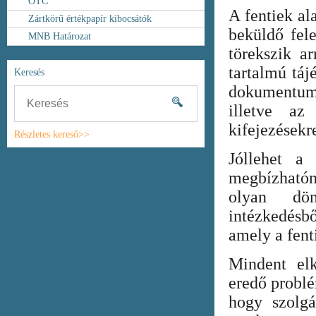
OTC
A fentiek al
Zártkörű értékpapír kibocsátók
beküldő fel
MNB Határozat
törekszik ar
tartalmú táj
Keresés
dokumentum
illetve az
kifejezésekr
Részletes kereső>>
Jóllehet a
megbízhatón
olyan dönt
intézkedésb
amely a fent
Mindent elk
eredő probl
hogy szolgá