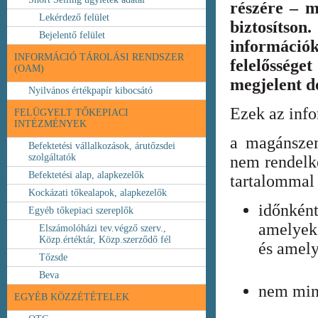
részére – m
Lekérdező felület
biztosíts
Bejelentő felület
információ
INFORMÁCIÓ TÁROLÁSI RENDSZER
felelőssége
(OAM)
megjelent 
Nyilvános értékpapír kibocsátó
Ezek az inf
FELÜGYELT TŐKEPIACI
INTÉZMÉNYEK
a magánszem
Befektetési vállalkozások, árutőzsdei
szolgáltatók
nem rendelke
Befektetési alap, alapkezelők
tartalommal 
Kockázati tőkealapok, alapkezelők
időnkén
Egyéb tőkepiaci szereplők
amelyek
Elszámolóházi tev.végző szerv.,
Közp.értéktár, Közp.szerződő fél
és amely
Tőzsde
Beva
nem min
EGYÉB KÖZZÉTÉTELEK