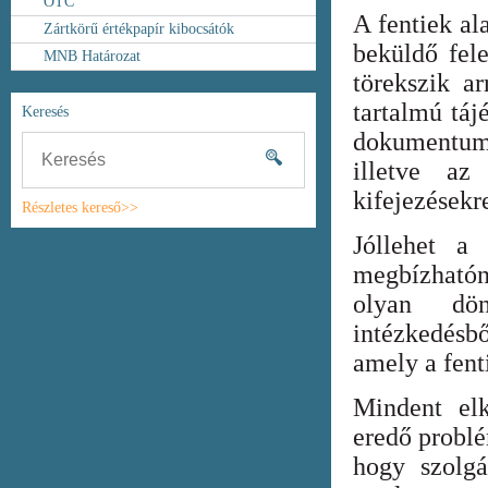
OTC
A fentiek al
Zártkörű értékpapír kibocsátók
beküldő fel
MNB Határozat
törekszik ar
tartalmú táj
Keresés
dokumentum
illetve az
kifejezésekr
Részletes kereső>>
Jóllehet a
megbízhatón
olyan dönt
intézkedésb
amely a fent
Mindent elk
eredő probl
hogy szolgá