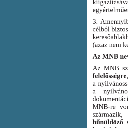
kiigazításáv
egyértelműen
3. Amennyib
célból bizto
keresőabla
(azaz nem ke
Az MNB nev
Az MNB szer
felelősségre
a nyilvános
a nyilván
dokumentác
MNB-re vona
származik
bűnüldöző s