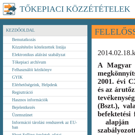
TŐKEPIACI KÖZZÉTÉTELEK
FELELŐS
KEZDŐOLDAL
Bemutatkozás
Közzétételre kötelezettek listája
2014.02.18.
Elektronikus aláírási szabályzat
Tőkepiaci archívum
A Magyar 
Felhasználói kézikönyv
megkönnyít
GYIK
2001. évi C
Elérhetőségeink, Helpdesk
és az árutőz
Regisztráció
tevékenység
Hasznos információk
(Bszt.), va
Bejelentkezés
befektetési
Üzemszünet
alapján k
Információ tárolási rendszerek az EU-
ban
szabályozot
Short Selling ügyletek adatai