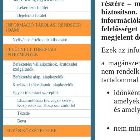
részére – m
Lekérdező felület
biztosíts
Bejelentő felület
információ
INFORMÁCIÓ TÁROLÁSI RENDSZER
felelőssége
(OAM)
megjelent 
Nyilvános értékpapír kibocsátó
Ezek az inf
FELÜGYELT TŐKEPIACI
INTÉZMÉNYEK
a magánszem
Befektetési vállalkozások, árutőzsdei
szolgáltatók
nem rendelke
Befektetési alap, alapkezelők
tartalommal 
Kockázati tőkealapok, alapkezelők
időnkén
Egyéb tőkepiaci szereplők
amelyek
Elszámolóházi tev.végző szerv.,
Közp.értéktár, Közp.szerződő fél
és amely
Tőzsde
Beva
nem min
EGYÉB KÖZZÉTÉTELEK