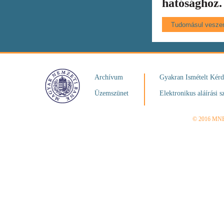
hatósághoz.
Archívum
Gyakran Ismételt Kér
Üzemszünet
Elektronikus aláírási s
© 2016 MN