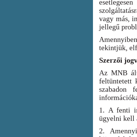
esetlegesen
szolgáltatá
vagy más, in
jellegű prob
Amennyiben
tekintjük, el
Szerzői jog
Az MNB álta
feltüntetett
szabadon fe
információka
1. A fenti i
ügyelni kell
2. Amennyi