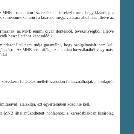
az MNB - moderátori szerepében – törekszik arra, hogy kizárólag a
t dokumentumokat szűri a közrend megzavarására alkalmas, illetve az
zármaznak, az MNB semmi olyan döntésből, tevékenységből, illetve
ációk használatához kapcsolódik.
ndazonáltal nem tudja garantálni, hogy szolgáltatását nem kell
olgáltatásra. Az MNB semmiféle, az e honlap használatából vagy más,
llal.
a következő feltételek mellett szabadon felhasználhatják a honlapról
mításával) átalakítja, ezt egyértelműen közölnie kell.
az MNB által működtetett honlaphoz, a keresőablakban kizárólag