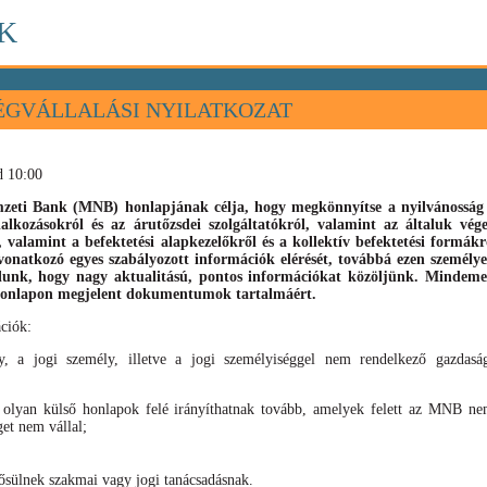
K
ÉGVÁLLALÁSI NYILATKOZAT
d 10:00
eti Bank (MNB) honlapjának célja, hogy megkönnyítse a nyilvánosság s
llalkozásokról és az árutőzsdei szolgáltatókról, valamint az általuk vé
), valamint
a befektetési alapkezelőkről és a kollektív befektetési formák
vonatkozó egyes szabályozott információk elérését, továbbá ezen személyek
élunk, hogy nagy aktualitású, pontos információkat közöljünk. Mindeme
 honlapon megjelent dokumentumok tartalmáért.
ciók:
, a jogi személy, illetve a jogi személyiséggel nem rendelkező gazdaság
 olyan külső honlapok felé irányíthatnak tovább, amelyek felett az MNB nem
get nem vállal;
sülnek szakmai vagy jogi tanácsadásnak.