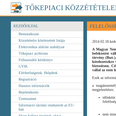
TŐKEPIACI KÖZZÉTÉTELE
FELELŐSS
KEZDŐOLDAL
Bemutatkozás
Közzétételre kötelezettek listája
2014.02.18.ked
Elektronikus aláírási szabályzat
A Magyar Nemz
Tőkepiaci archívum
befektetési vá
törvény
(Bszt.
Felhasználói kézikönyv
kötelezettekre 
biztosítson. C
GYIK
vállal az ezen
Elérhetőségeink, Helpdesk
Ezek az informá
Regisztráció
a magánszemély
Hasznos információk
megjelenítésre;
Bejelentkezés
időnként
Üzemszünet
felelőssé
Információ tárolási rendszerek az EU-
ban
nem minő
Short Selling ügyletek adatai