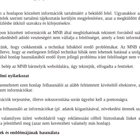
án a honlapon közzétett információk tartalmáért a beküldő felel. Ugyanakkor 
ételek szerinti tartalmú tájékoztatás kerüljön megjelenítésre, azaz a megküldöt
ízlésbe ütköző szavakra és kifejezésekre.
apon közzétett információk az MNB által megbízhatónak tekintett forrásból s
ézkedésből adódó veszteségért nem vállalja a felelősséget, amely a fenti inform
tünk, hogy csökkentsük a technikai hibákból eredő problémákat. Az MNB mi
lletve, hogy az esetlegesen fellépő technikai hibák nem lehetnek hatással a sz
ülső honlap használatából eredő ilyen jellegű probléma iránt felelősséget nem vá
elép az MNB bármelyik weboldalára, úgy tekintjük, elfogadta a fentieket.
elmi nyilatkozat
meltetett ezen honlap felhasználói az alább feltüntetett kivételtől eltekintve, 
zett információkat:
mációk terjesztése, illetve sokszorosítása során ügyelni kell a pontosságra.
felhasználó az információkat (pl. adatok kiigazításával, növekedési ütemek szá
alamilyen üzleti weboldalról vagy reklámozási célból biztosítanak linket 
 jeleníthető meg (azaz nem keretezheti valamely más honlap).
k és emblémájának használata