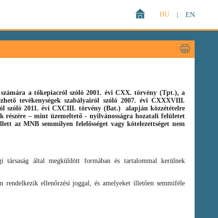
HU
|
EN
zámára a tőkepiacról szóló 2001. évi CXX. törvény (Tpt.),
a
gezhető tevékenységek szabályairól szóló
2007. évi CXXXVIII.
ról szóló
2011. évi CXCIII. törvény
(Bat.)
alapján közzétételre
 részére – mint üzemeltető - nyilvánosságra hozatali felületet
llett az MNB semmilyen felelősséget vagy kötelezettséget nem
i társaság által megküldött formában és tartalommal kerülnek
 rendelkezik ellenőrzési joggal, és amelyeket illetően semmiféle