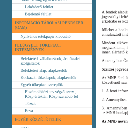
Lekérdező felület
A fentiek alapj
Bejelentő felület
jogszabályi felt
erkölcsbe és köz
INFORMÁCIÓ TÁROLÁSI RENDSZER
(OAM)
Jóllehet a honl
elmulasztott int
Nyilvános értékpapír kibocsátó
Mindent elköve
FELÜGYELT TŐKEPIACI
megszakítania, i
INTÉZMÉNYEK
innen elérhető k
Befektetési vállalkozások, árutőzsdei
Amennyiben Ön b
szolgáltatók
Szerzői jogvéd
Befektetési alap, alapkezelők
Kockázati tőkealapok, alapkezelők
Az MNB által üze
közvetlenül szer
Egyéb tőkepiaci szereplők
1. A fenti infor
Elszámolóházi tev.végző szerv.,
Közp.értéktár, Közp.szerződő fél
2. Amennyiben a 
Tőzsde
3. Amennyiben v
Beva
az MNB honlapja
EGYÉB KÖZZÉTÉTELEK
Az MNB nevéne