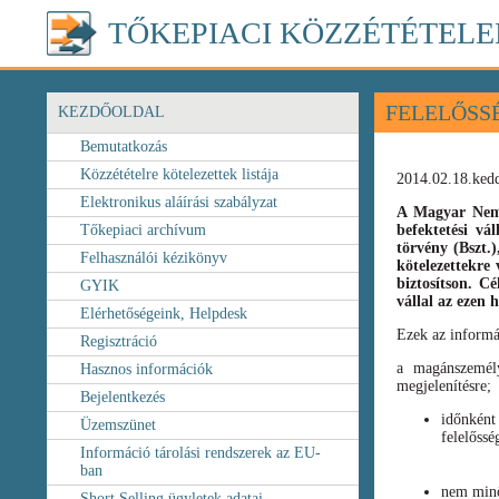
TŐKEPIACI KÖZZÉTÉTELE
FELELŐSS
KEZDŐOLDAL
Bemutatkozás
Közzétételre kötelezettek listája
2014.02.18.ked
Elektronikus aláírási szabályzat
A Magyar Nemz
Tőkepiaci archívum
befektetési vá
törvény
(Bszt.
Felhasználói kézikönyv
kötelezettekre 
biztosítson. C
GYIK
vállal az ezen
Elérhetőségeink, Helpdesk
Ezek az informá
Regisztráció
a magánszemély
Hasznos információk
megjelenítésre;
Bejelentkezés
időnként
Üzemszünet
felelőssé
Információ tárolási rendszerek az EU-
ban
nem minő
Short Selling ügyletek adatai