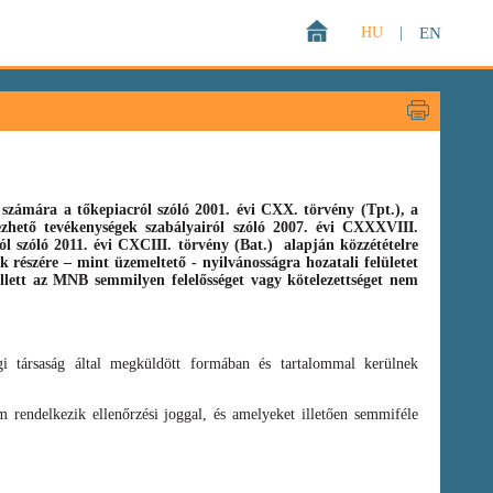
HU
|
EN
zámára a tőkepiacról szóló 2001. évi CXX. törvény (Tpt.),
a
gezhető tevékenységek szabályairól szóló
2007. évi CXXXVIII.
ról szóló
2011. évi CXCIII. törvény
(Bat.)
alapján közzétételre
 részére – mint üzemeltető - nyilvánosságra hozatali felületet
llett az MNB semmilyen felelősséget vagy kötelezettséget nem
i társaság által megküldött formában és tartalommal kerülnek
 rendelkezik ellenőrzési joggal, és amelyeket illetően semmiféle