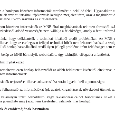
án a honlapon közzétett információk tartalmáért a beküldő felel. Ugyanakkor 
ételek szerinti tartalmú tájékoztatás kerüljön megjelenítésre, azaz a megküldöt
ízlésbe ütköző szavakra és kifejezésekre.
apon közzétett információk az MNB által megbízhatónak tekintett forrásból s
ézkedésből adódó veszteségért nem vállalja a felelősséget, amely a fenti inform
tünk, hogy csökkentsük a technikai hibákból eredő problémákat. Az MNB mi
lletve, hogy az esetlegesen fellépő technikai hibák nem lehetnek hatással a sz
ülső honlap használatából eredő ilyen jellegű probléma iránt felelősséget nem vá
elép az MNB bármelyik weboldalára, úgy tekintjük, elfogadta a fentieket.
elmi nyilatkozat
meltetett ezen honlap felhasználói az alább feltüntetett kivételtől eltekintve, 
zett információkat:
mációk terjesztése, illetve sokszorosítása során ügyelni kell a pontosságra.
felhasználó az információkat (pl. adatok kiigazításával, növekedési ütemek szá
alamilyen üzleti weboldalról vagy reklámozási célból biztosítanak linket 
 jeleníthető meg (azaz nem keretezheti valamely más honlap).
k és emblémájának használata