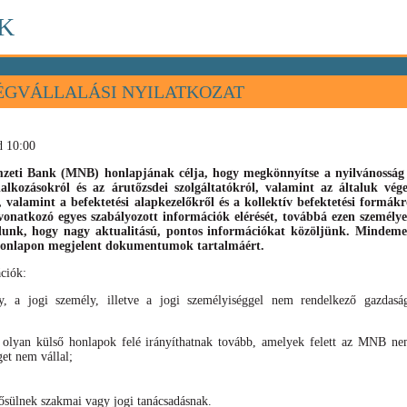
K
ÉGVÁLLALÁSI NYILATKOZAT
d 10:00
eti Bank (MNB) honlapjának célja, hogy megkönnyítse a nyilvánosság s
llalkozásokról és az árutőzsdei szolgáltatókról, valamint az általuk vé
), valamint
a befektetési alapkezelőkről és a kollektív befektetési formák
vonatkozó egyes szabályozott információk elérését, továbbá ezen személyek
élunk, hogy nagy aktualitású, pontos információkat közöljünk. Mindeme
 honlapon megjelent dokumentumok tartalmáért.
ciók:
, a jogi személy, illetve a jogi személyiséggel nem rendelkező gazdaság
 olyan külső honlapok felé irányíthatnak tovább, amelyek felett az MNB nem
get nem vállal;
sülnek szakmai vagy jogi tanácsadásnak.