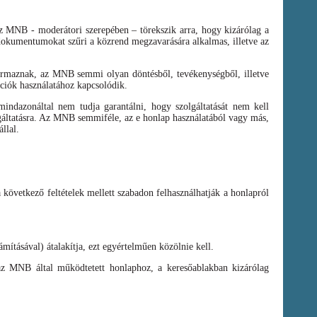
az MNB - moderátori szerepében – törekszik arra, hogy kizárólag a
t dokumentumokat szűri a közrend megzavarására alkalmas, illetve az
zármaznak, az MNB semmi olyan döntésből, tevékenységből, illetve
ációk használatához kapcsolódik.
ndazonáltal nem tudja garantálni, hogy szolgáltatását nem kell
olgáltatásra. Az MNB semmiféle, az e honlap használatából vagy más,
llal.
a következő feltételek mellett szabadon felhasználhatják a honlapról
mításával) átalakítja, ezt egyértelműen közölnie kell.
az MNB által működtetett honlaphoz, a keresőablakban kizárólag