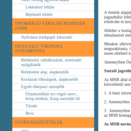
Lekérdező felület
A fentiek alapj
Bejelentő felület
jogszabályi felt
erkölcsbe és köz
INFORMÁCIÓ TÁROLÁSI RENDSZER
(OAM)
Jóllehet a honl
elmulasztott int
Nyilvános értékpapír kibocsátó
Mindent elköve
FELÜGYELT TŐKEPIACI
megszakítania, i
INTÉZMÉNYEK
innen elérhető k
Befektetési vállalkozások, árutőzsdei
Amennyiben Ön b
szolgáltatók
Szerzői jogvéd
Befektetési alap, alapkezelők
Kockázati tőkealapok, alapkezelők
Az MNB által üze
közvetlenül szer
Egyéb tőkepiaci szereplők
1. A fenti infor
Elszámolóházi tev.végző szerv.,
Közp.értéktár, Közp.szerződő fél
2. Amennyiben a 
Tőzsde
3. Amennyiben v
Beva
az MNB honlapja
EGYÉB KÖZZÉTÉTELEK
Az MNB nevéne