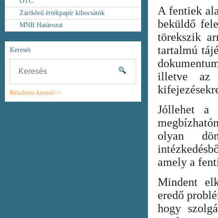
OTC
A fentiek al
Zártkörű értékpapír kibocsátók
beküldő fel
MNB Határozat
törekszik ar
tartalmú táj
Keresés
dokumentum
illetve az
kifejezésekr
Részletes kereső>>
Jóllehet a
megbízhatón
olyan dönt
intézkedésb
amely a fent
Mindent elk
eredő probl
hogy szolgá