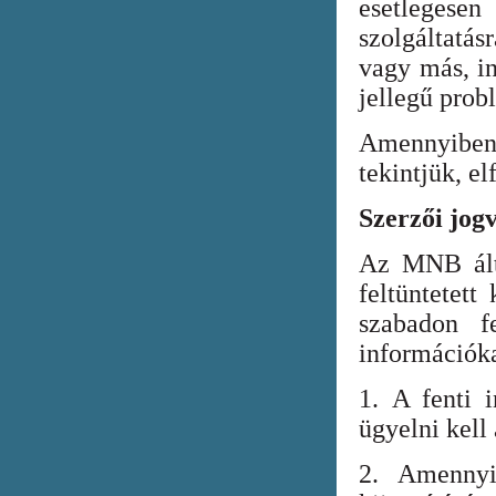
esetlegesen
szolgáltatá
vagy más, in
jellegű prob
Amennyiben
tekintjük, el
Szerzői jog
Az MNB álta
feltüntetett
szabadon fe
információka
1. A fenti i
ügyelni kell
2. Amennyi