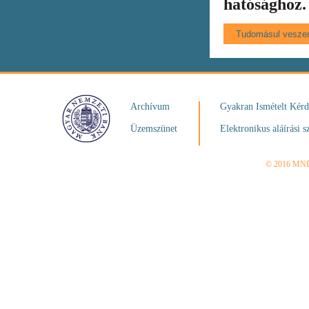
hatósághoz.
Archívum
Gyakran Ismételt Kér
Üzemszünet
Elektronikus aláírási s
© 2016 MN