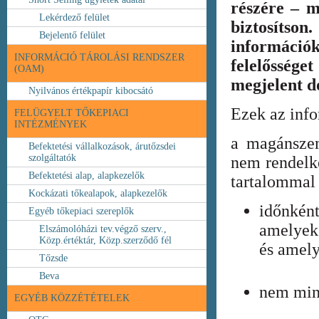
részére – m
Lekérdező felület
biztosíts
Bejelentő felület
információ
INFORMÁCIÓ TÁROLÁSI RENDSZER
felelőssége
(OAM)
megjelent 
Nyilvános értékpapír kibocsátó
Ezek az inf
FELÜGYELT TŐKEPIACI
INTÉZMÉNYEK
a magánszem
Befektetési vállalkozások, árutőzsdei
szolgáltatók
nem rendelke
Befektetési alap, alapkezelők
tartalommal 
Kockázati tőkealapok, alapkezelők
időnkén
Egyéb tőkepiaci szereplők
amelyek
Elszámolóházi tev.végző szerv.,
Közp.értéktár, Közp.szerződő fél
és amely
Tőzsde
Beva
nem min
EGYÉB KÖZZÉTÉTELEK