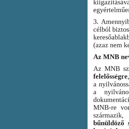
kiigazításáv
egyértelműen
3. Amennyib
célból bizto
keresőabla
(azaz nem ke
Az MNB nev
Az MNB szer
felelősségre
a nyilvános
a nyilván
dokumentác
MNB-re vona
származik
bűnüldöző s