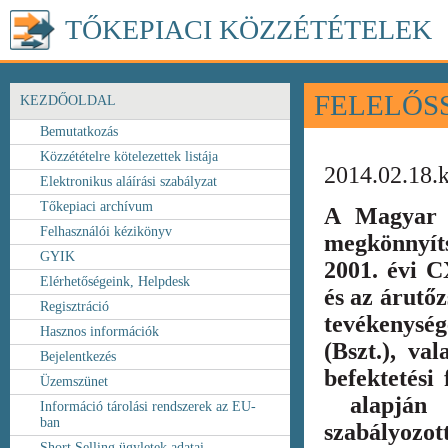
TŐKEPIACI KÖZZÉTÉTELEK
FELELŐS
KEZDŐOLDAL
Bemutatkozás
Közzétételre kötelezettek listája
2014.02.18.
Elektronikus aláírási szabályzat
Tőkepiaci archívum
A Magyar 
Felhasználói kézikönyv
megkönnyít
GYIK
2001. évi C
Elérhetőségeink, Helpdesk
és az árutőz
Regisztráció
tevékenység
Hasznos információk
(Bszt.), va
Bejelentkezés
befektetési
Üzemszünet
alapján k
Információ tárolási rendszerek az EU-
ban
szabályozot
Short Selling ügyletek adatai