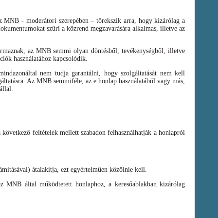
az MNB - moderátori szerepében – törekszik arra, hogy kizárólag a
t dokumentumokat szűri a közrend megzavarására alkalmas, illetve az
zármaznak, az MNB semmi olyan döntésből, tevékenységből, illetve
ációk használatához kapcsolódik.
ndazonáltal nem tudja garantálni, hogy szolgáltatását nem kell
olgáltatásra. Az MNB semmiféle, az e honlap használatából vagy más,
llal.
a következő feltételek mellett szabadon felhasználhatják a honlapról
mításával) átalakítja, ezt egyértelműen közölnie kell.
az MNB által működtetett honlaphoz, a keresőablakban kizárólag