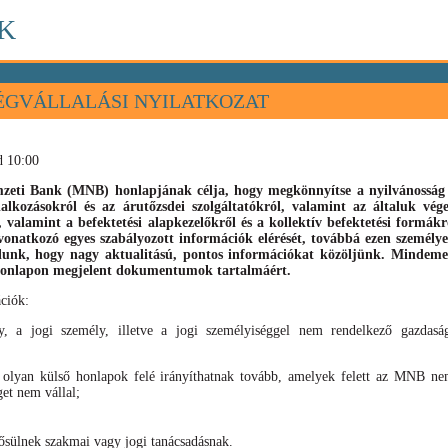
K
ÉGVÁLLALÁSI NYILATKOZAT
d 10:00
eti Bank (MNB) honlapjának célja, hogy megkönnyítse a nyilvánosság s
llalkozásokról és az árutőzsdei szolgáltatókról, valamint az általuk vé
), valamint
a befektetési alapkezelőkről és a kollektív befektetési formák
vonatkozó egyes szabályozott információk elérését, továbbá ezen személyek
élunk, hogy nagy aktualitású, pontos információkat közöljünk. Mindeme
 honlapon megjelent dokumentumok tartalmáért.
ciók:
, a jogi személy, illetve a jogi személyiséggel nem rendelkező gazdaság
 olyan külső honlapok felé irányíthatnak tovább, amelyek felett az MNB nem
get nem vállal;
sülnek szakmai vagy jogi tanácsadásnak.