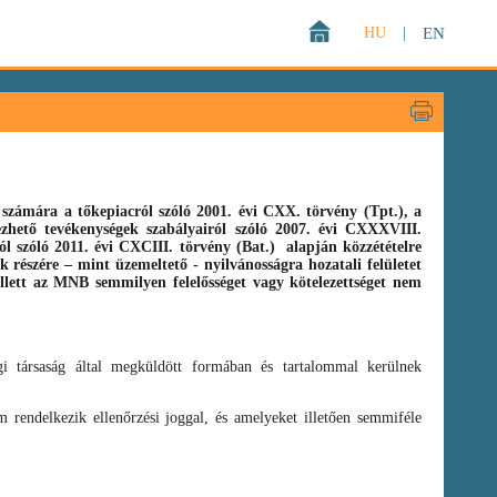
HU
|
EN
zámára a tőkepiacról szóló 2001. évi CXX. törvény (Tpt.),
a
gezhető tevékenységek szabályairól szóló
2007. évi CXXXVIII.
ról szóló
2011. évi CXCIII. törvény
(Bat.)
alapján közzétételre
 részére – mint üzemeltető - nyilvánosságra hozatali felületet
llett az MNB semmilyen felelősséget vagy kötelezettséget nem
i társaság által megküldött formában és tartalommal kerülnek
 rendelkezik ellenőrzési joggal, és amelyeket illetően semmiféle