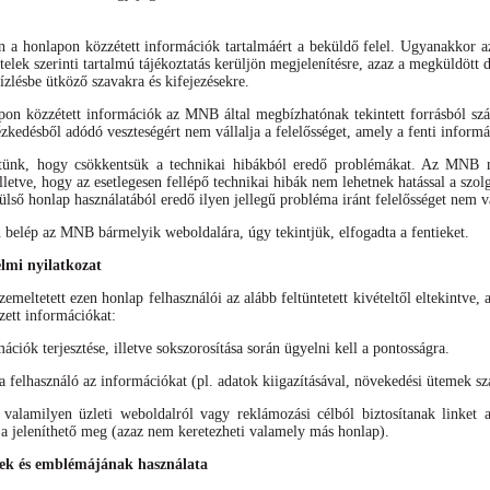
án a honlapon közzétett információk tartalmáért a beküldő felel. Ugyanakkor 
ételek szerinti tartalmú tájékoztatás kerüljön megjelenítésre, azaz a megküldöt
ízlésbe ütköző szavakra és kifejezésekre.
apon közzétett információk az MNB által megbízhatónak tekintett forrásból s
ézkedésből adódó veszteségért nem vállalja a felelősséget, amely a fenti inform
tünk, hogy csökkentsük a technikai hibákból eredő problémákat. Az MNB mi
lletve, hogy az esetlegesen fellépő technikai hibák nem lehetnek hatással a sz
ülső honlap használatából eredő ilyen jellegű probléma iránt felelősséget nem vá
elép az MNB bármelyik weboldalára, úgy tekintjük, elfogadta a fentieket.
elmi nyilatkozat
meltetett ezen honlap felhasználói az alább feltüntetett kivételtől eltekintve, 
zett információkat:
mációk terjesztése, illetve sokszorosítása során ügyelni kell a pontosságra.
felhasználó az információkat (pl. adatok kiigazításával, növekedési ütemek szá
alamilyen üzleti weboldalról vagy reklámozási célból biztosítanak linket 
 jeleníthető meg (azaz nem keretezheti valamely más honlap).
k és emblémájának használata