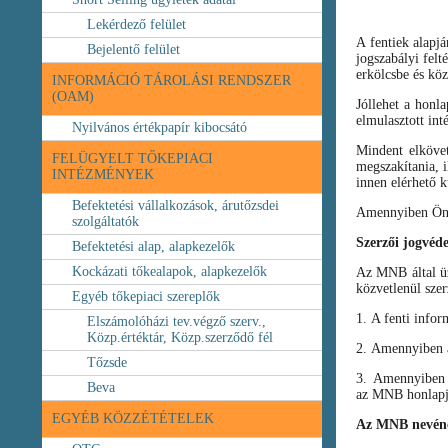
Lekérdező felület
A fentiek alapj
Bejelentő felület
jogszabályi felt
erkölcsbe és köz
INFORMÁCIÓ TÁROLÁSI RENDSZER
(OAM)
Jóllehet a honl
elmulasztott int
Nyilvános értékpapír kibocsátó
Mindent elköve
FELÜGYELT TŐKEPIACI
megszakítania, i
INTÉZMÉNYEK
innen elérhető k
Befektetési vállalkozások, árutőzsdei
Amennyiben Ön b
szolgáltatók
Szerzői jogvéd
Befektetési alap, alapkezelők
Kockázati tőkealapok, alapkezelők
Az MNB által üze
közvetlenül szer
Egyéb tőkepiaci szereplők
1. A fenti infor
Elszámolóházi tev.végző szerv.,
Közp.értéktár, Közp.szerződő fél
2. Amennyiben a 
Tőzsde
3. Amennyiben v
Beva
az MNB honlapja
EGYÉB KÖZZÉTÉTELEK
Az MNB nevéne