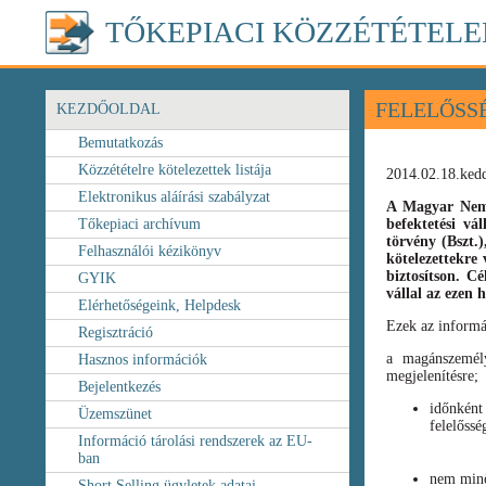
TŐKEPIACI KÖZZÉTÉTELE
FELELŐSS
KEZDŐOLDAL
Bemutatkozás
Közzétételre kötelezettek listája
2014.02.18.ked
Elektronikus aláírási szabályzat
A Magyar Nemz
Tőkepiaci archívum
befektetési vá
törvény
(Bszt.
Felhasználói kézikönyv
kötelezettekre 
biztosítson. C
GYIK
vállal az ezen
Elérhetőségeink, Helpdesk
Ezek az informá
Regisztráció
a magánszemély
Hasznos információk
megjelenítésre;
Bejelentkezés
időnként
Üzemszünet
felelőssé
Információ tárolási rendszerek az EU-
ban
nem minő
Short Selling ügyletek adatai