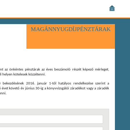
MAGÁNNYUGDÍJPÉNZTÁRAK
int az önkéntes pénztárak az éves beszámoló részét képező mérleget,
i helyen kötelesek közzétenni.
) bekezdésének 2016. január 1-től hatályos rendelkezése szerint a
évet követő év június 30-ig a könyvvizsgálói záradékot vagy a záradék
enni.