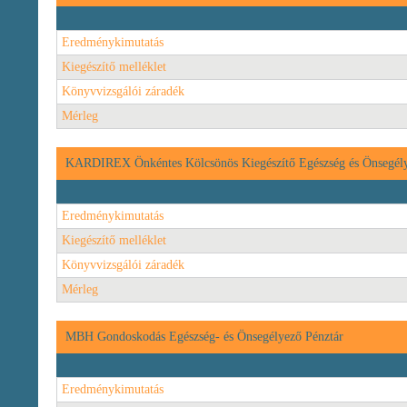
Eredménykimutatás
Kiegészítő melléklet
Könyvvizsgálói záradék
Mérleg
KARDIREX Önkéntes Kölcsönös Kiegészítő Egészség és Önsegély
Eredménykimutatás
Kiegészítő melléklet
Könyvvizsgálói záradék
Mérleg
MBH Gondoskodás Egészség- és Önsegélyező Pénztár
Eredménykimutatás