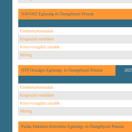
NAVOSZ Egészség-és Önsegélyező Pénztár
Eredménykimutatás
Kiegészítő melléklet
Könyvvizsgálói záradék
Mérleg
OTP Országos Egészség- és Önsegélyező Pénztár
202
Eredménykimutatás
Kiegészítő melléklet
Könyvvizsgálói záradék
Mérleg
Patika Önkéntes Kölcsönös Egészség- és Önsegélyező Pénztár