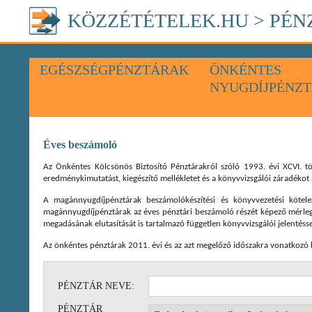
KÖZZÉTÉTELEK.HU
>
PÉN
EGÉSZSÉGPÉNZTÁRAK
ÖNKÉNTES
NYUGDÍJPÉNZ
Éves beszámoló
Az Önkéntes Kölcsönös Biztosító Pénztárakról szóló 1993. évi XCVI. 
eredménykimutatást, kiegészítő mellékletet és a könyvvizsgálói záradékot 
A magánnyugdíjpénztárak beszámolókészítési és könyvvezetési kötele
magánnyugdíjpénztárak az éves pénztári beszámoló részét képező mérlege
megadásának elutasítását is tartalmazó független könyvvizsgálói jelentéss
Az önkéntes pénztárak 2011. évi és az azt megelőző időszakra vonatkozó k
PÉNZTÁR NEVE:
PÉNZTÁR