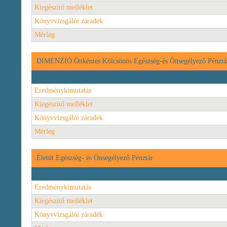
Kiegészítő melléklet
Könyvvizsgálói záradék
Mérleg
DIMENZIÓ Önkéntes Kölcsönös Egészség-és Önsegélyező Pénztá
Eredménykimutatás
Kiegészítő melléklet
Könyvvizsgálói záradék
Mérleg
Életút Egészség- és Önsegélyező Pénztár
Eredménykimutatás
Kiegészítő melléklet
Könyvvizsgálói záradék