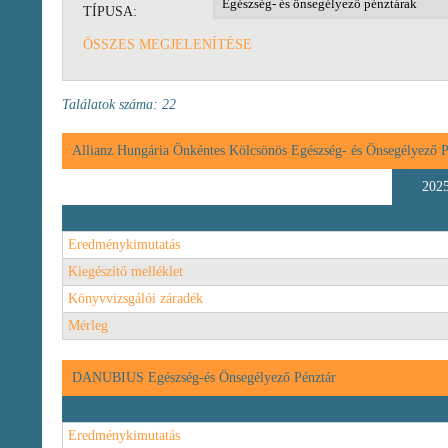
TÍPUSA:
ÖSSZES MEGJELENÍTÉSE
Találatok száma: 22
Allianz Hungária Önkéntes Kölcsönös Egészség- és Önsegélyező P
202
Eredménykimutatás
Kiegészítő melléklet
Könyvvizsgálói záradék
Mérleg
DANUBIUS Egészség-és Önsegélyező Pénztár
Eredménykimutatás