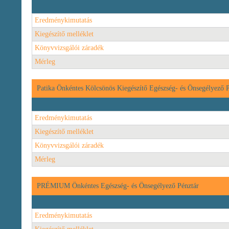
Eredménykimutatás
Kiegészítő melléklet
Könyvvizsgálói záradék
Mérleg
Patika Önkéntes Kölcsönös Kiegészítő Egészség- és Önsegélyező 
Eredménykimutatás
Kiegészítő melléklet
Könyvvizsgálói záradék
Mérleg
PRÉMIUM Önkéntes Egészség- és Önsegélyező Pénztár
Eredménykimutatás