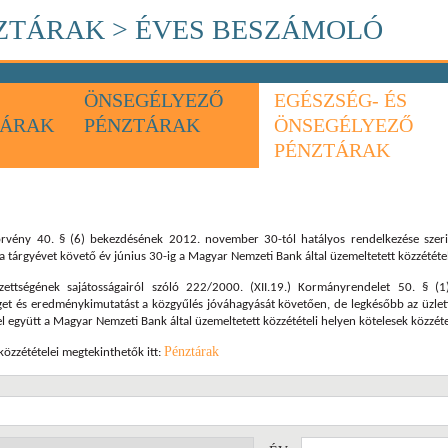
ZTÁRAK
> ÉVES BESZÁMOLÓ
ÖNSEGÉLYEZŐ
EGÉSZSÉG- ÉS
TÁRAK
PÉNZTÁRAK
ÖNSEGÉLYEZŐ
PÉNZTÁRAK
törvény 40. § (6) bekezdésének 2012. november 30-tól hatályos rendelkezése szer
a tárgyévet követő év június 30-ig a Magyar Nemzeti Bank által üzemeltetett közzététel
zettségének sajátosságairól szóló 222/2000. (XII.19.) Kormányrendelet 50. § (1
t és eredménykimutatást a közgyűlés jóváhagyását követően, de legkésőbb az üzleti 
el együtt a Magyar Nemzeti Bank által üzemeltetett közzétételi helyen kötelesek közzét
Pénztárak
özzétételei megtekinthetők itt: