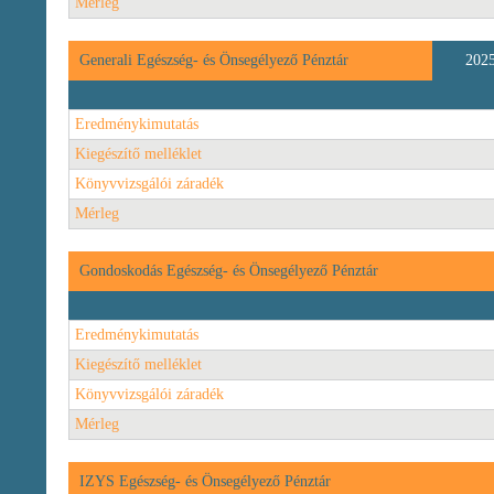
Mérleg
Generali Egészség- és Önsegélyező Pénztár
202
Eredménykimutatás
Kiegészítő melléklet
Könyvvizsgálói záradék
Mérleg
Gondoskodás Egészség- és Önsegélyező Pénztár
Eredménykimutatás
Kiegészítő melléklet
Könyvvizsgálói záradék
Mérleg
IZYS Egészség- és Önsegélyező Pénztár