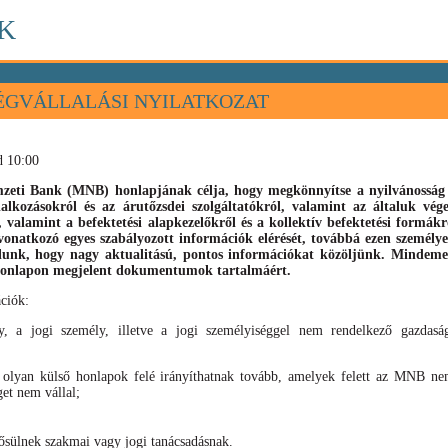
K
ÉGVÁLLALÁSI NYILATKOZAT
d 10:00
eti Bank (MNB) honlapjának célja, hogy megkönnyítse a nyilvánosság s
llalkozásokról és az árutőzsdei szolgáltatókról, valamint az általuk vé
), valamint
a befektetési alapkezelőkről és a kollektív befektetési formák
vonatkozó egyes szabályozott információk elérését, továbbá ezen személyek
élunk, hogy nagy aktualitású, pontos információkat közöljünk. Mindeme
 honlapon megjelent dokumentumok tartalmáért.
ciók:
, a jogi személy, illetve a jogi személyiséggel nem rendelkező gazdaság
 olyan külső honlapok felé irányíthatnak tovább, amelyek felett az MNB nem
get nem vállal;
sülnek szakmai vagy jogi tanácsadásnak.