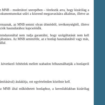
az MNB - moderátori szerepében – törekszik arra, hogy kizárólag a
t dokumentumokat szűri a közrend megzavarására alkalmas, illetve az
zármaznak, az MNB semmi olyan döntésből, tevékenységből, illetve
ációk használatához kapcsolódik.
ndazonáltal nem tudja garantálni, hogy szolgáltatását nem kell
olgáltatásra. Az MNB semmiféle, az e honlap használatából vagy más,
llal.
a következő feltételek mellett szabadon felhasználhatják a honlapról
mításával) átalakítja, ezt egyértelműen közölnie kell.
az MNB által működtetett honlaphoz, a keresőablakban kizárólag