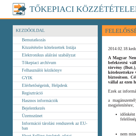
TŐKEPIACI KÖZZÉTÉTELE
FELELŐSS
KEZDŐOLDAL
Bemutatkozás
Közzétételre kötelezettek listája
2014.02.18.ked
Elektronikus aláírási szabályzat
A Magyar Nemz
Tőkepiaci archívum
befektetési vá
törvény
(Bszt.
Felhasználói kézikönyv
kötelezettekre 
biztosítson. C
GYIK
vállal az ezen
Elérhetőségeink, Helpdesk
Ezek az informá
Regisztráció
a magánszemély
Hasznos információk
megjelenítésre;
Bejelentkezés
időnként
Üzemszünet
felelőssé
Információ tárolási rendszerek az EU-
ban
nem minő
Short Selling ügyletek adatai