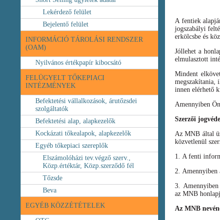
Lekérdező felület
A fentiek alapj
Bejelentő felület
jogszabályi felt
erkölcsbe és köz
INFORMÁCIÓ TÁROLÁSI RENDSZER
(OAM)
Jóllehet a honl
elmulasztott int
Nyilvános értékpapír kibocsátó
Mindent elköve
FELÜGYELT TŐKEPIACI
megszakítania, i
INTÉZMÉNYEK
innen elérhető k
Befektetési vállalkozások, árutőzsdei
Amennyiben Ön b
szolgáltatók
Szerzői jogvéd
Befektetési alap, alapkezelők
Kockázati tőkealapok, alapkezelők
Az MNB által üze
közvetlenül szer
Egyéb tőkepiaci szereplők
1. A fenti infor
Elszámolóházi tev.végző szerv.,
Közp.értéktár, Közp.szerződő fél
2. Amennyiben a 
Tőzsde
3. Amennyiben v
Beva
az MNB honlapja
EGYÉB KÖZZÉTÉTELEK
Az MNB nevéne