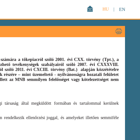
HU
|
EN
zámára a tőkepiacról szóló 2001. évi CXX. törvény (Tpt.),
a
gezhető tevékenységek szabályairól szóló
2007. évi CXXXVIII.
ról szóló
2011. évi CXCIII. törvény
(Bat.)
alapján közzétételre
 részére – mint üzemeltető - nyilvánosságra hozatali felületet
llett az MNB semmilyen felelősséget vagy kötelezettséget nem
i társaság által megküldött formában és tartalommal kerülnek
 rendelkezik ellenőrzési joggal, és amelyeket illetően semmiféle