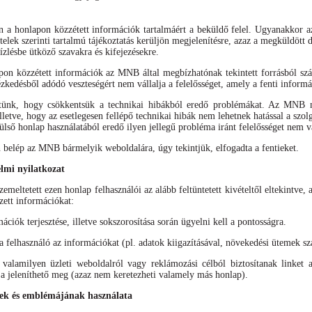
án a honlapon közzétett információk tartalmáért a beküldő felel. Ugyanakkor 
ételek szerinti tartalmú tájékoztatás kerüljön megjelenítésre, azaz a megküldöt
ízlésbe ütköző szavakra és kifejezésekre.
apon közzétett információk az MNB által megbízhatónak tekintett forrásból s
ézkedésből adódó veszteségért nem vállalja a felelősséget, amely a fenti inform
tünk, hogy csökkentsük a technikai hibákból eredő problémákat. Az MNB mi
lletve, hogy az esetlegesen fellépő technikai hibák nem lehetnek hatással a sz
ülső honlap használatából eredő ilyen jellegű probléma iránt felelősséget nem vá
elép az MNB bármelyik weboldalára, úgy tekintjük, elfogadta a fentieket.
elmi nyilatkozat
meltetett ezen honlap felhasználói az alább feltüntetett kivételtől eltekintve, 
zett információkat:
mációk terjesztése, illetve sokszorosítása során ügyelni kell a pontosságra.
felhasználó az információkat (pl. adatok kiigazításával, növekedési ütemek szá
alamilyen üzleti weboldalról vagy reklámozási célból biztosítanak linket 
 jeleníthető meg (azaz nem keretezheti valamely más honlap).
k és emblémájának használata