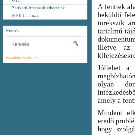
OTC
A fentiek al
Zártkörű értékpapír kibocsátók
beküldő fel
MNB Határozat
törekszik ar
tartalmú táj
Keresés
dokumentum
illetve az
kifejezésekr
Részletes kereső>>
Jóllehet a
megbízhatón
olyan dönt
intézkedésb
amely a fent
Mindent elk
eredő probl
hogy szolgá