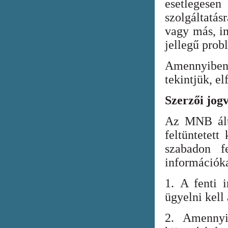
esetlegesen
szolgáltatá
vagy más, in
jellegű prob
Amennyiben
tekintjük, el
Szerzői jog
Az MNB álta
feltüntetett
szabadon fe
információka
1. A fenti i
ügyelni kell
2. Amennyi