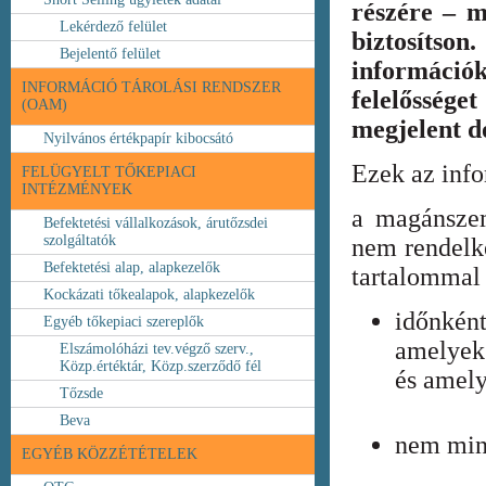
részére – m
Lekérdező felület
biztosíts
Bejelentő felület
információ
INFORMÁCIÓ TÁROLÁSI RENDSZER
felelőssége
(OAM)
megjelent 
Nyilvános értékpapír kibocsátó
Ezek az inf
FELÜGYELT TŐKEPIACI
INTÉZMÉNYEK
a magánszem
Befektetési vállalkozások, árutőzsdei
szolgáltatók
nem rendelke
Befektetési alap, alapkezelők
tartalommal 
Kockázati tőkealapok, alapkezelők
időnkén
Egyéb tőkepiaci szereplők
amelyek
Elszámolóházi tev.végző szerv.,
Közp.értéktár, Közp.szerződő fél
és amely
Tőzsde
Beva
nem min
EGYÉB KÖZZÉTÉTELEK