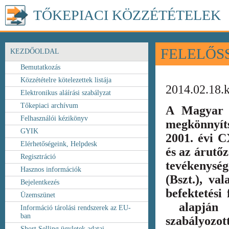
TŐKEPIACI KÖZZÉTÉTELEK
FELELŐS
KEZDŐOLDAL
Bemutatkozás
Közzétételre kötelezettek listája
2014.02.18.
Elektronikus aláírási szabályzat
Tőkepiaci archívum
A Magyar 
Felhasználói kézikönyv
megkönnyít
GYIK
2001. évi C
Elérhetőségeink, Helpdesk
és az árutőz
Regisztráció
tevékenység
Hasznos információk
(Bszt.), va
Bejelentkezés
befektetési
Üzemszünet
alapján k
Információ tárolási rendszerek az EU-
ban
szabályozot
Short Selling ügyletek adatai