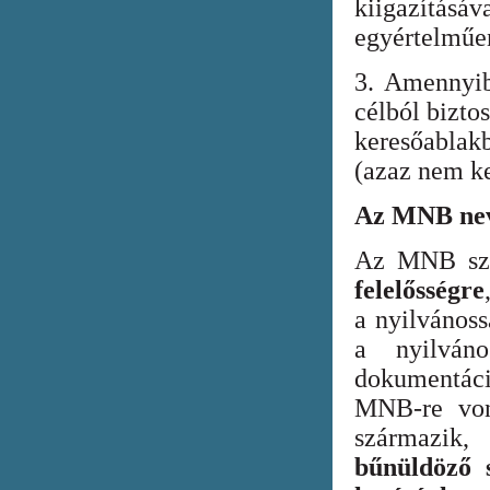
kiigazításáv
egyértelműen
3. Amennyib
célból bizto
keresőabla
(azaz nem ke
Az MNB nev
Az MNB szer
felelősségre
a nyilvános
a nyilván
dokumentác
MNB-re vona
származik
bűnüldöző s