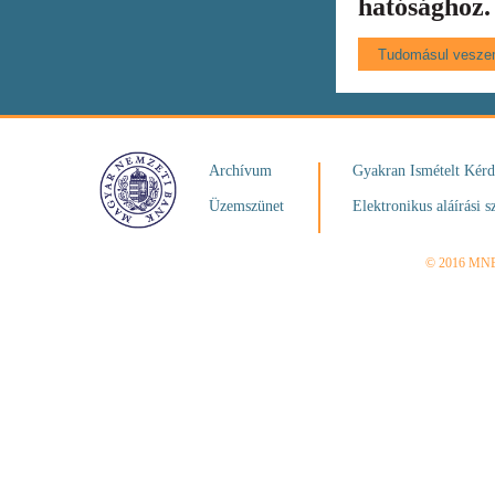
hatósághoz.
Archívum
Gyakran Ismételt Kér
Üzemszünet
Elektronikus aláírási s
© 2016 MN