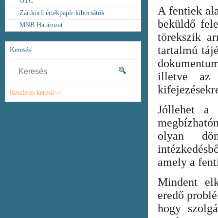
OTC
A fentiek al
Zártkörű értékpapír kibocsátók
beküldő fel
MNB Határozat
törekszik ar
tartalmú táj
Keresés
dokumentum
illetve az
kifejezésekr
Részletes kereső>>
Jóllehet a
megbízhatón
olyan dönt
intézkedésb
amely a fent
Mindent elk
eredő probl
hogy szolgá