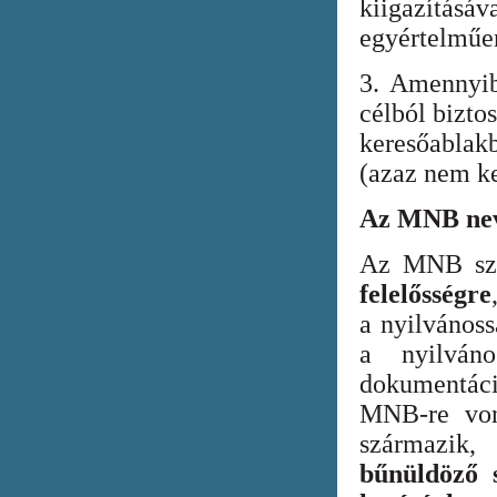
kiigazításáv
egyértelműen
3. Amennyib
célból bizto
keresőabla
(azaz nem ke
Az MNB nev
Az MNB szer
felelősségre
a nyilvános
a nyilván
dokumentác
MNB-re vona
származik
bűnüldöző s