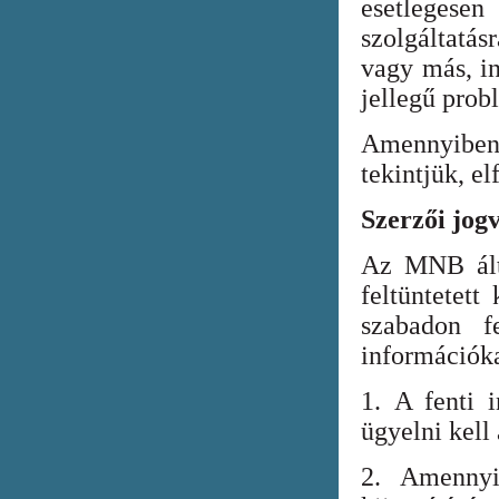
esetlegesen
szolgáltatá
vagy más, in
jellegű prob
Amennyiben
tekintjük, el
Szerzői jog
Az MNB álta
feltüntetett
szabadon fe
információka
1. A fenti i
ügyelni kell
2. Amennyi