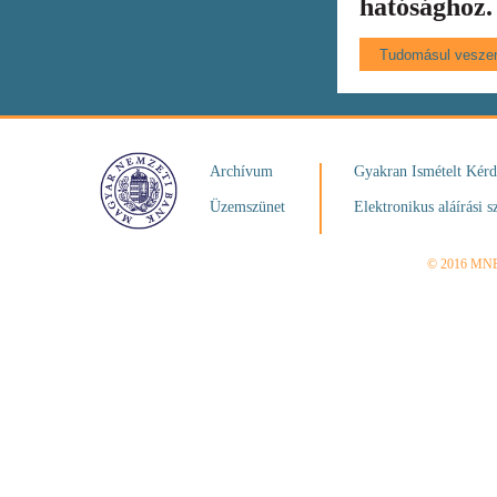
hatósághoz.
Archívum
Gyakran Ismételt Kér
Üzemszünet
Elektronikus aláírási s
© 2016 MN