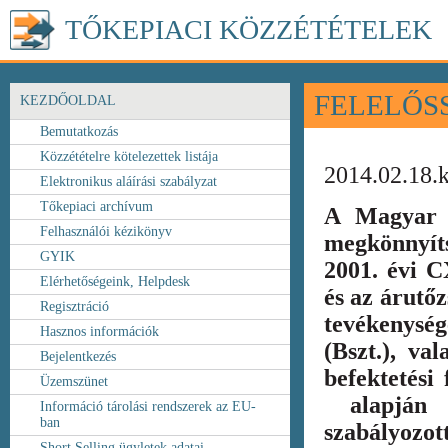
TŐKEPIACI KÖZZÉTÉTELEK
FELELŐS
KEZDŐOLDAL
Bemutatkozás
Közzétételre kötelezettek listája
2014.02.18.
Elektronikus aláírási szabályzat
Tőkepiaci archívum
A Magyar 
Felhasználói kézikönyv
megkönnyít
GYIK
2001. évi C
Elérhetőségeink, Helpdesk
és az árutőz
Regisztráció
tevékenység
Hasznos információk
(Bszt.), va
Bejelentkezés
befektetési
Üzemszünet
alapján k
Információ tárolási rendszerek az EU-
ban
szabályozot
Short Selling ügyletek adatai