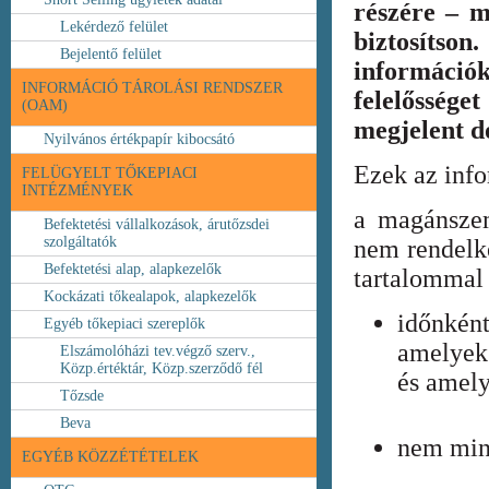
részére – m
Lekérdező felület
biztosíts
Bejelentő felület
információ
INFORMÁCIÓ TÁROLÁSI RENDSZER
felelőssége
(OAM)
megjelent 
Nyilvános értékpapír kibocsátó
Ezek az inf
FELÜGYELT TŐKEPIACI
INTÉZMÉNYEK
a magánszem
Befektetési vállalkozások, árutőzsdei
szolgáltatók
nem rendelke
Befektetési alap, alapkezelők
tartalommal 
Kockázati tőkealapok, alapkezelők
időnkén
Egyéb tőkepiaci szereplők
amelyek
Elszámolóházi tev.végző szerv.,
Közp.értéktár, Közp.szerződő fél
és amely
Tőzsde
Beva
nem min
EGYÉB KÖZZÉTÉTELEK