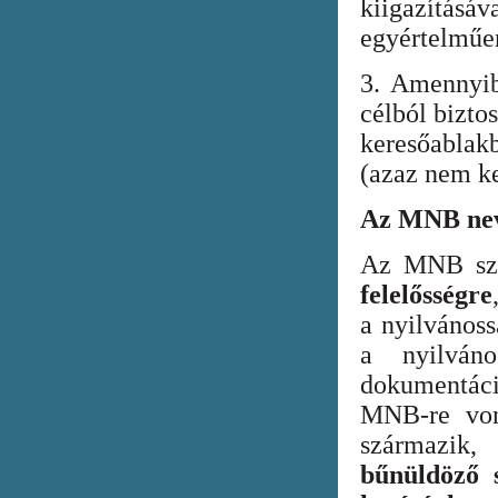
kiigazításáv
egyértelműen
3. Amennyib
célból bizto
keresőabla
(azaz nem ke
Az MNB nev
Az MNB szer
felelősségre
a nyilvános
a nyilván
dokumentác
MNB-re vona
származik
bűnüldöző s