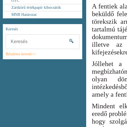
OTC
A fentiek al
Zártkörű értékpapír kibocsátók
beküldő fel
MNB Határozat
törekszik ar
tartalmú táj
Keresés
dokumentum
illetve az
kifejezésekr
Részletes kereső>>
Jóllehet a
megbízhatón
olyan dönt
intézkedésb
amely a fent
Mindent elk
eredő probl
hogy szolgá