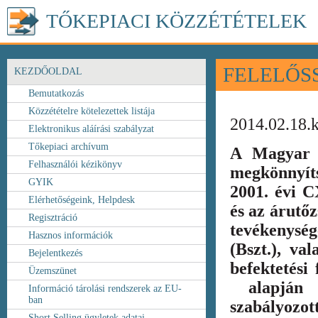
TŐKEPIACI KÖZZÉTÉTELEK
FELELŐS
KEZDŐOLDAL
Bemutatkozás
Közzétételre kötelezettek listája
2014.02.18.
Elektronikus aláírási szabályzat
Tőkepiaci archívum
A Magyar 
Felhasználói kézikönyv
megkönnyít
GYIK
2001. évi C
Elérhetőségeink, Helpdesk
és az árutőz
Regisztráció
tevékenység
Hasznos információk
(Bszt.), va
Bejelentkezés
befektetési
Üzemszünet
alapján k
Információ tárolási rendszerek az EU-
ban
szabályozot
Short Selling ügyletek adatai