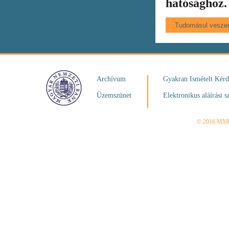
hatósághoz.
Archívum
Gyakran Ismételt Kér
Üzemszünet
Elektronikus aláírási s
© 2016 MN