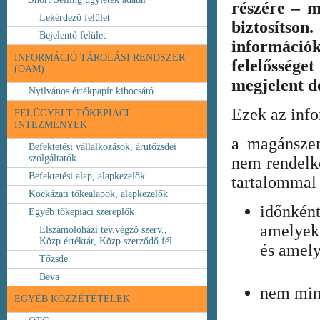
részére – m
Lekérdező felület
biztosíts
Bejelentő felület
információ
INFORMÁCIÓ TÁROLÁSI RENDSZER
felelőssége
(OAM)
megjelent 
Nyilvános értékpapír kibocsátó
Ezek az inf
FELÜGYELT TŐKEPIACI
INTÉZMÉNYEK
a magánszem
Befektetési vállalkozások, árutőzsdei
szolgáltatók
nem rendelke
Befektetési alap, alapkezelők
tartalommal 
Kockázati tőkealapok, alapkezelők
időnkén
Egyéb tőkepiaci szereplők
amelyek
Elszámolóházi tev.végző szerv.,
Közp.értéktár, Közp.szerződő fél
és amely
Tőzsde
Beva
nem min
EGYÉB KÖZZÉTÉTELEK