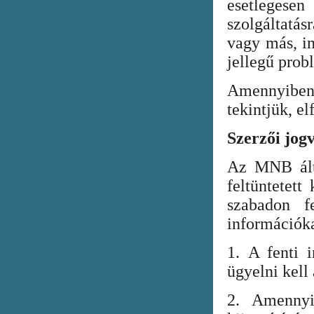
esetlegesen
szolgáltatá
vagy más, in
jellegű prob
Amennyiben
tekintjük, el
Szerzői jog
Az MNB álta
feltüntetett
szabadon fe
információka
1. A fenti i
ügyelni kell
2. Amennyi