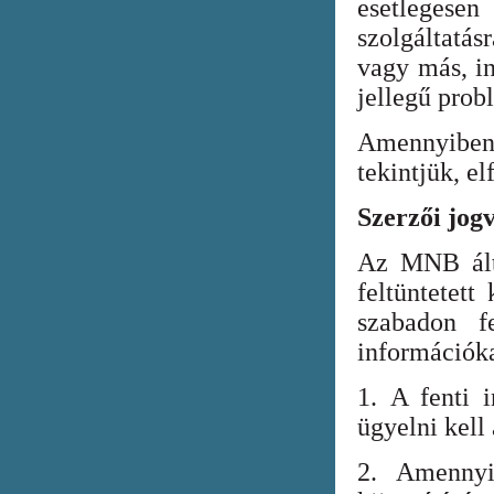
esetlegesen
szolgáltatá
vagy más, in
jellegű prob
Amennyiben
tekintjük, el
Szerzői jog
Az MNB álta
feltüntetett
szabadon fe
információka
1. A fenti i
ügyelni kell
2. Amennyi