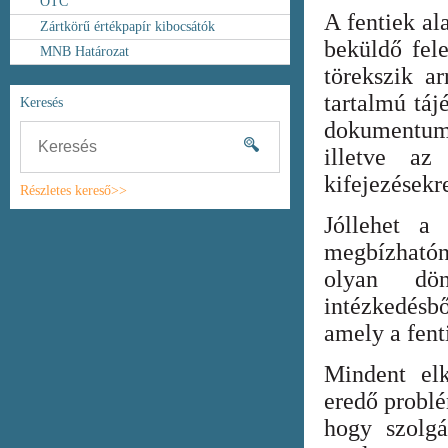
OTC
A fentiek al
Zártkörű értékpapír kibocsátók
beküldő fel
MNB Határozat
törekszik ar
tartalmú táj
Keresés
dokumentum
illetve az
kifejezésekr
Részletes kereső>>
Jóllehet a
megbízhatón
olyan dönt
intézkedésb
amely a fent
Mindent elk
eredő probl
hogy szolgá