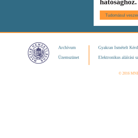
hatósághoz.
Archívum
Gyakran Ismételt Kér
Üzemszünet
Elektronikus aláírási s
© 2016 MN