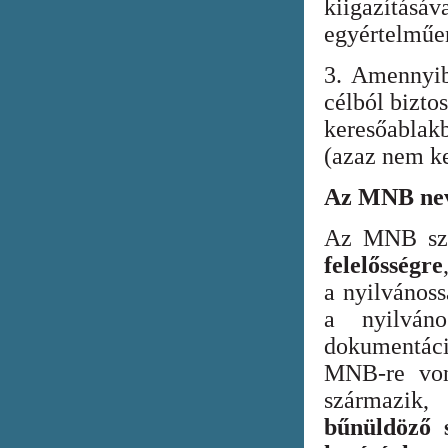
kiigazításáv
egyértelműen
3. Amennyib
célból bizto
keresőabla
(azaz nem ke
Az MNB nev
Az MNB szer
felelősségre
a nyilvános
a nyilván
dokumentác
MNB-re vona
származik
bűnüldöző s