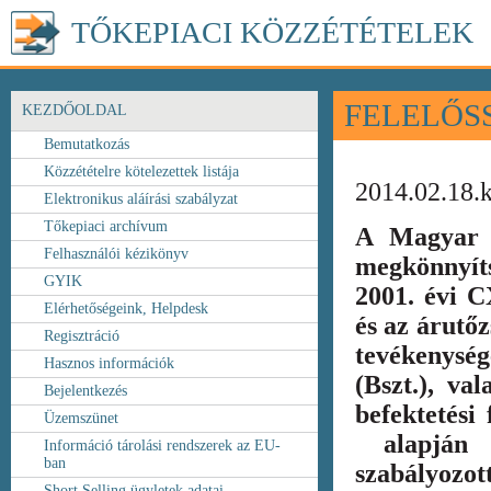
TŐKEPIACI KÖZZÉTÉTELEK
FELELŐS
KEZDŐOLDAL
Bemutatkozás
Közzétételre kötelezettek listája
2014.02.18.
Elektronikus aláírási szabályzat
Tőkepiaci archívum
A Magyar 
Felhasználói kézikönyv
megkönnyít
GYIK
2001. évi C
Elérhetőségeink, Helpdesk
és az árutőz
Regisztráció
tevékenység
Hasznos információk
(Bszt.), va
Bejelentkezés
befektetési
Üzemszünet
alapján k
Információ tárolási rendszerek az EU-
ban
szabályozot
Short Selling ügyletek adatai