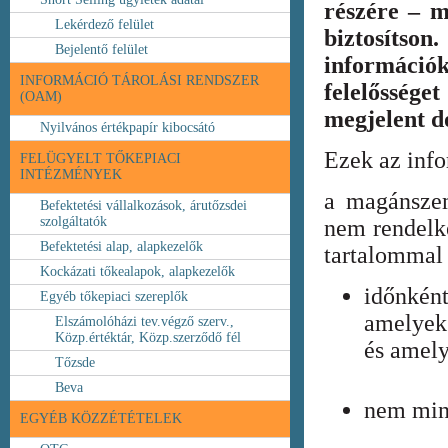
részére – m
Lekérdező felület
biztosíts
Bejelentő felület
információ
INFORMÁCIÓ TÁROLÁSI RENDSZER
felelőssége
(OAM)
megjelent 
Nyilvános értékpapír kibocsátó
Ezek az inf
FELÜGYELT TŐKEPIACI
INTÉZMÉNYEK
a magánszem
Befektetési vállalkozások, árutőzsdei
szolgáltatók
nem rendelke
Befektetési alap, alapkezelők
tartalommal 
Kockázati tőkealapok, alapkezelők
időnkén
Egyéb tőkepiaci szereplők
amelyek
Elszámolóházi tev.végző szerv.,
Közp.értéktár, Közp.szerződő fél
és amely
Tőzsde
Beva
nem min
EGYÉB KÖZZÉTÉTELEK