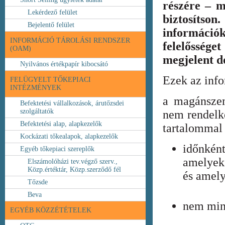
részére – m
Lekérdező felület
biztosíts
Bejelentő felület
információ
INFORMÁCIÓ TÁROLÁSI RENDSZER
felelőssége
(OAM)
megjelent 
Nyilvános értékpapír kibocsátó
Ezek az inf
FELÜGYELT TŐKEPIACI
INTÉZMÉNYEK
a magánszem
Befektetési vállalkozások, árutőzsdei
szolgáltatók
nem rendelke
Befektetési alap, alapkezelők
tartalommal 
Kockázati tőkealapok, alapkezelők
időnkén
Egyéb tőkepiaci szereplők
amelyek
Elszámolóházi tev.végző szerv.,
Közp.értéktár, Közp.szerződő fél
és amely
Tőzsde
Beva
nem min
EGYÉB KÖZZÉTÉTELEK