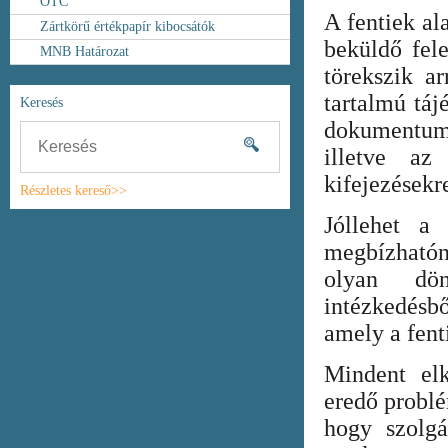
OTC
A fentiek al
Zártkörű értékpapír kibocsátók
beküldő fel
MNB Határozat
törekszik ar
tartalmú táj
Keresés
dokumentum
illetve az
kifejezésekr
Részletes kereső>>
Jóllehet a
megbízhatón
olyan dönt
intézkedésb
amely a fent
Mindent elk
eredő probl
hogy szolgá