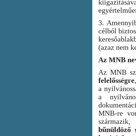
kiigazításáv
egyértelműen
3. Amennyib
célból bizto
keresőabla
(azaz nem ke
Az MNB nev
Az MNB szer
felelősségre
a nyilvános
a nyilván
dokumentác
MNB-re vona
származik
bűnüldöző s