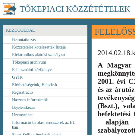
TŐKEPIACI KÖZZÉTÉTELEK
FELELŐS
KEZDŐOLDAL
Bemutatkozás
Közzétételre kötelezettek listája
2014.02.18.
Elektronikus aláírási szabályzat
Tőkepiaci archívum
A Magyar 
Felhasználói kézikönyv
megkönnyít
GYIK
2001. évi C
Elérhetőségeink, Helpdesk
és az árutőz
Regisztráció
tevékenység
Hasznos információk
(Bszt.), va
Bejelentkezés
befektetési
Üzemszünet
alapján k
Információ tárolási rendszerek az EU-
ban
szabályozot
Short Selling ügyletek adatai