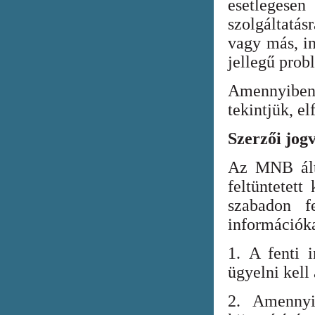
esetlegesen
szolgáltatá
vagy más, in
jellegű prob
Amennyiben
tekintjük, el
Szerzői jog
Az MNB álta
feltüntetett
szabadon fe
információka
1. A fenti i
ügyelni kell
2. Amennyi