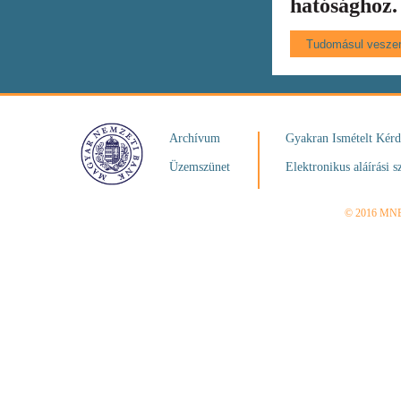
hatósághoz.
Archívum
Gyakran Ismételt Kér
Üzemszünet
Elektronikus aláírási s
© 2016 MN