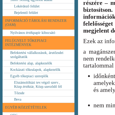
részére – m
Lekérdező felület
biztosíts
Bejelentő felület
információ
INFORMÁCIÓ TÁROLÁSI RENDSZER
felelőssége
(OAM)
megjelent 
Nyilvános értékpapír kibocsátó
Ezek az inf
FELÜGYELT TŐKEPIACI
INTÉZMÉNYEK
a magánszem
Befektetési vállalkozások, árutőzsdei
szolgáltatók
nem rendelke
Befektetési alap, alapkezelők
tartalommal 
Kockázati tőkealapok, alapkezelők
időnkén
Egyéb tőkepiaci szereplők
amelyek
Elszámolóházi tev.végző szerv.,
Közp.értéktár, Közp.szerződő fél
és amely
Tőzsde
Beva
nem min
EGYÉB KÖZZÉTÉTELEK