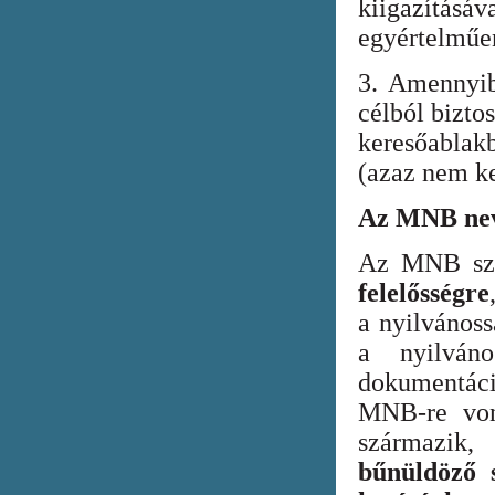
kiigazításáv
egyértelműen
3. Amennyib
célból bizto
keresőabla
(azaz nem ke
Az MNB nev
Az MNB szer
felelősségre
a nyilvános
a nyilván
dokumentác
MNB-re vona
származik
bűnüldöző s