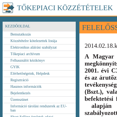
TŐKEPIACI KÖZZÉTÉTELEK
FELELŐS
KEZDŐOLDAL
Bemutatkozás
Közzétételre kötelezettek listája
2014.02.18.
Elektronikus aláírási szabályzat
Tőkepiaci archívum
A Magyar 
Felhasználói kézikönyv
megkönnyít
GYIK
2001. évi C
Elérhetőségeink, Helpdesk
és az árutőz
Regisztráció
tevékenység
Hasznos információk
(Bszt.), va
Bejelentkezés
befektetési
Üzemszünet
alapján k
Információ tárolási rendszerek az EU-
ban
szabályozot
Short Selling ügyletek adatai