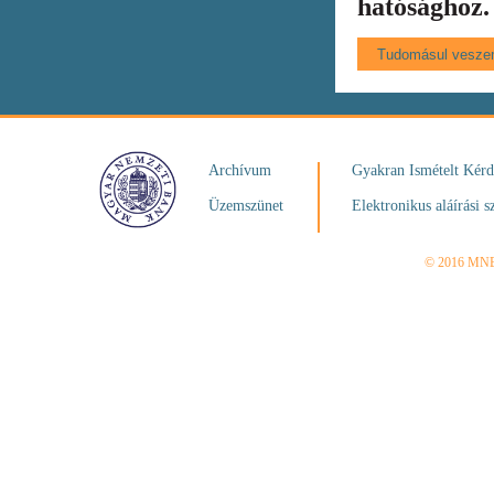
hatósághoz.
Archívum
Gyakran Ismételt Kér
Üzemszünet
Elektronikus aláírási s
© 2016 MN