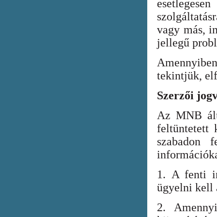
esetlegesen
szolgáltatá
vagy más, in
jellegű prob
Amennyiben
tekintjük, el
Szerzői jog
Az MNB álta
feltüntetett
szabadon fe
információka
1. A fenti i
ügyelni kell
2. Amennyi