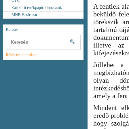
OTC
A fentiek al
Zártkörű értékpapír kibocsátók
beküldő fel
MNB Határozat
törekszik ar
tartalmú táj
Keresés
dokumentum
illetve az
kifejezésekr
Részletes kereső>>
Jóllehet a
megbízhatón
olyan dönt
intézkedésb
amely a fent
Mindent elk
eredő probl
hogy szolgá