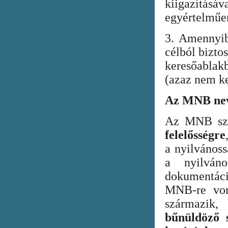
kiigazításáv
egyértelműen
3. Amennyib
célból bizto
keresőabla
(azaz nem ke
Az MNB nev
Az MNB szer
felelősségre
a nyilvános
a nyilván
dokumentác
MNB-re vona
származik
bűnüldöző s