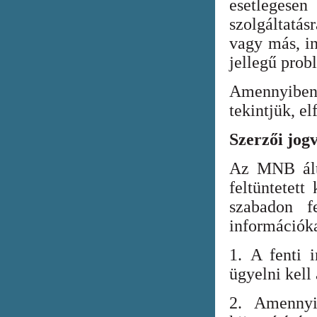
esetlegesen
szolgáltatá
vagy más, in
jellegű prob
Amennyiben
tekintjük, el
Szerzői jog
Az MNB álta
feltüntetett
szabadon fe
információka
1. A fenti i
ügyelni kell
2. Amennyi