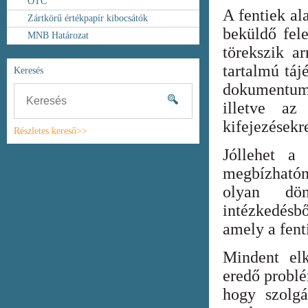
OTC
A fentiek al
Zártkörű értékpapír kibocsátók
beküldő fel
MNB Határozat
törekszik ar
tartalmú táj
Keresés
dokumentum
illetve az
kifejezésekr
Részletes kereső>>
Jóllehet a
megbízhatón
olyan dönt
intézkedésb
amely a fent
Mindent elk
eredő probl
hogy szolgá