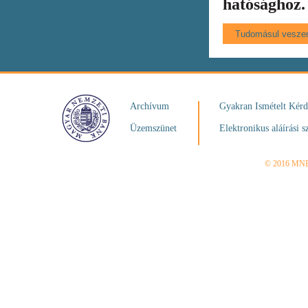
hatósághoz.
Archívum
Gyakran Ismételt Kér
Üzemszünet
Elektronikus aláírási s
© 2016 MN