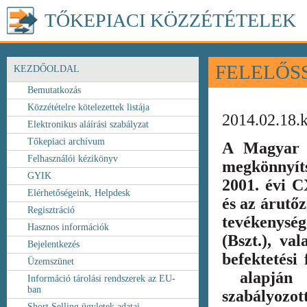
TŐKEPIACI KÖZZÉTÉTELEK
FELELŐS
KEZDŐOLDAL
Bemutatkozás
Közzétételre kötelezettek listája
2014.02.18.
Elektronikus aláírási szabályzat
Tőkepiaci archívum
A Magyar 
Felhasználói kézikönyv
megkönnyít
GYIK
2001. évi C
Elérhetőségeink, Helpdesk
és az árutőz
Regisztráció
tevékenység
Hasznos információk
(Bszt.), va
Bejelentkezés
befektetési
Üzemszünet
alapján k
Információ tárolási rendszerek az EU-
ban
szabályozot
Short Selling ügyletek adatai