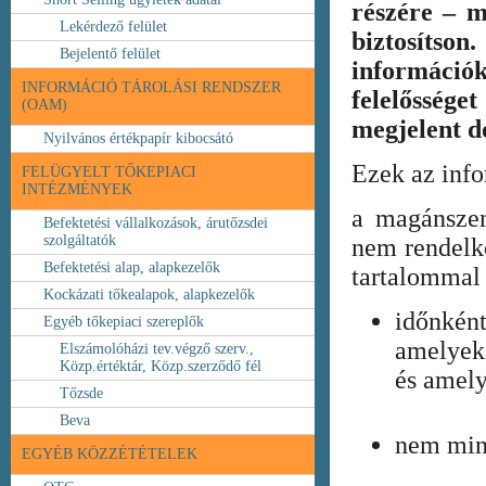
részére – m
Lekérdező felület
biztosíts
Bejelentő felület
információ
INFORMÁCIÓ TÁROLÁSI RENDSZER
felelőssége
(OAM)
megjelent 
Nyilvános értékpapír kibocsátó
Ezek az inf
FELÜGYELT TŐKEPIACI
INTÉZMÉNYEK
a magánszem
Befektetési vállalkozások, árutőzsdei
szolgáltatók
nem rendelke
Befektetési alap, alapkezelők
tartalommal 
Kockázati tőkealapok, alapkezelők
időnkén
Egyéb tőkepiaci szereplők
amelyek
Elszámolóházi tev.végző szerv.,
Közp.értéktár, Közp.szerződő fél
és amely
Tőzsde
Beva
nem min
EGYÉB KÖZZÉTÉTELEK