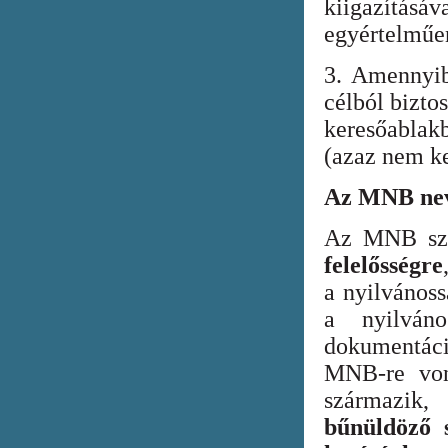
kiigazításáv
egyértelműen
3. Amennyib
célból bizto
keresőabla
(azaz nem ke
Az MNB nev
Az MNB szer
felelősségre
a nyilvános
a nyilván
dokumentác
MNB-re vona
származik
bűnüldöző s