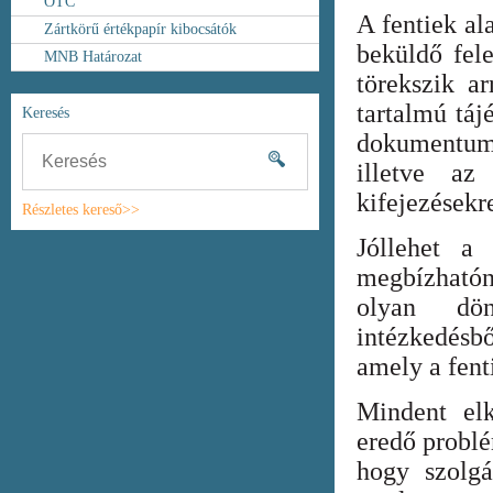
OTC
A fentiek al
Zártkörű értékpapír kibocsátók
beküldő fel
MNB Határozat
törekszik ar
tartalmú táj
Keresés
dokumentum
illetve az
kifejezésekr
Részletes kereső>>
Jóllehet a
megbízhatón
olyan dönt
intézkedésb
amely a fent
Mindent elk
eredő probl
hogy szolgá