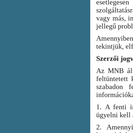
esetlegesen
szolgáltatá
vagy más, in
jellegű prob
Amennyiben
tekintjük, el
Szerzői jog
Az MNB álta
feltüntetett
szabadon fe
információka
1. A fenti i
ügyelni kell
2. Amennyi