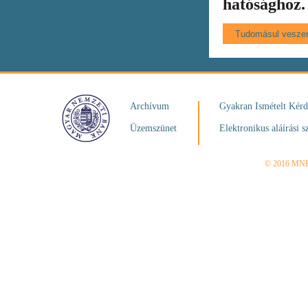
hatósághoz.
Archívum
Gyakran Ismételt Kér
Üzemszünet
Elektronikus aláírási s
© 2016 MN