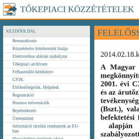
TŐKEPIACI KÖZZÉTÉTELEK
FELELŐS
KEZDŐOLDAL
Bemutatkozás
Közzétételre kötelezettek listája
2014.02.18.
Elektronikus aláírási szabályzat
Tőkepiaci archívum
A Magyar 
Felhasználói kézikönyv
megkönnyít
GYIK
2001. évi C
Elérhetőségeink, Helpdesk
és az árutőz
Regisztráció
tevékenység
Hasznos információk
(Bszt.), va
Bejelentkezés
befektetési
Üzemszünet
alapján k
Információ tárolási rendszerek az EU-
ban
szabályozot
Short Selling ügyletek adatai