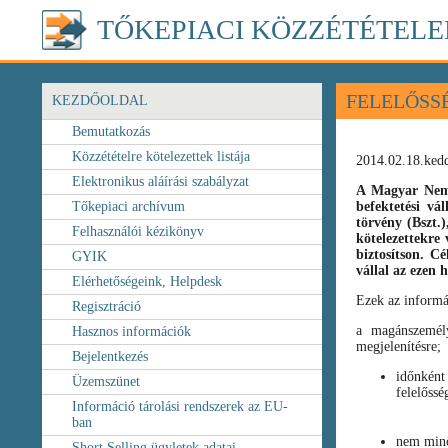
TŐKEPIACI KÖZZÉTÉTELE
FELELŐSS
KEZDŐOLDAL
Bemutatkozás
Közzétételre kötelezettek listája
2014.02.18.ked
Elektronikus aláírási szabályzat
A Magyar Nemz
Tőkepiaci archívum
befektetési vá
törvény
(Bszt.
Felhasználói kézikönyv
kötelezettekre 
biztosítson. C
GYIK
vállal az ezen
Elérhetőségeink, Helpdesk
Ezek az informá
Regisztráció
a magánszemély
Hasznos információk
megjelenítésre;
Bejelentkezés
időnként
Üzemszünet
felelőssé
Információ tárolási rendszerek az EU-
ban
nem minő
Short Selling ügyletek adatai