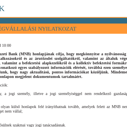
K
ÉGVÁLLALÁSI NYILATKOZAT
d 10:00
eti Bank (MNB) honlapjának célja, hogy megkönnyítse a nyilvánosság s
llalkozásokról és az árutőzsdei szolgáltatókról, valamint az általuk vé
), valamint
a befektetési alapkezelőkről és a kollektív befektetési formák
vonatkozó egyes szabályozott információk elérését, továbbá ezen személyek
élunk, hogy nagy aktualitású, pontos információkat közöljünk. Mindeme
 honlapon megjelent dokumentumok tartalmáért.
ciók:
, a jogi személy, illetve a jogi személyiséggel nem rendelkező gazdaság
 olyan külső honlapok felé irányíthatnak tovább, amelyek felett az MNB nem
get nem vállal;
sülnek szakmai vagy jogi tanácsadásnak.