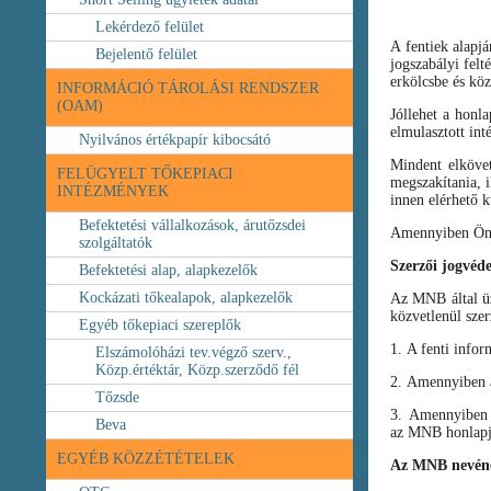
Lekérdező felület
A fentiek alapj
Bejelentő felület
jogszabályi felt
erkölcsbe és köz
INFORMÁCIÓ TÁROLÁSI RENDSZER
(OAM)
Jóllehet a honl
elmulasztott int
Nyilvános értékpapír kibocsátó
Mindent elköve
FELÜGYELT TŐKEPIACI
megszakítania, i
INTÉZMÉNYEK
innen elérhető k
Befektetési vállalkozások, árutőzsdei
Amennyiben Ön b
szolgáltatók
Szerzői jogvéd
Befektetési alap, alapkezelők
Kockázati tőkealapok, alapkezelők
Az MNB által üze
közvetlenül szer
Egyéb tőkepiaci szereplők
1. A fenti infor
Elszámolóházi tev.végző szerv.,
Közp.értéktár, Közp.szerződő fél
2. Amennyiben a 
Tőzsde
3. Amennyiben v
Beva
az MNB honlapja
EGYÉB KÖZZÉTÉTELEK
Az MNB nevéne