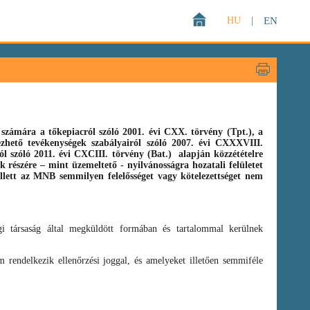
HU
|
EN
zámára a tőkepiacról szóló 2001. évi CXX. törvény (Tpt.),
a
gezhető tevékenységek szabályairól szóló
2007. évi CXXXVIII.
ról szóló
2011. évi CXCIII. törvény
(Bat.)
alapján közzétételre
 részére – mint üzemeltető - nyilvánosságra hozatali felületet
llett az MNB semmilyen felelősséget vagy kötelezettséget nem
i társaság által megküldött formában és tartalommal kerülnek
 rendelkezik ellenőrzési joggal, és amelyeket illetően semmiféle