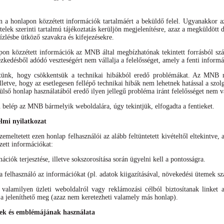
án a honlapon közzétett információk tartalmáért a beküldő felel. Ugyanakkor 
ételek szerinti tartalmú tájékoztatás kerüljön megjelenítésre, azaz a megküldöt
ízlésbe ütköző szavakra és kifejezésekre.
apon közzétett információk az MNB által megbízhatónak tekintett forrásból s
ézkedésből adódó veszteségért nem vállalja a felelősséget, amely a fenti inform
tünk, hogy csökkentsük a technikai hibákból eredő problémákat. Az MNB mi
lletve, hogy az esetlegesen fellépő technikai hibák nem lehetnek hatással a sz
ülső honlap használatából eredő ilyen jellegű probléma iránt felelősséget nem vá
elép az MNB bármelyik weboldalára, úgy tekintjük, elfogadta a fentieket.
elmi nyilatkozat
meltetett ezen honlap felhasználói az alább feltüntetett kivételtől eltekintve, 
zett információkat:
mációk terjesztése, illetve sokszorosítása során ügyelni kell a pontosságra.
felhasználó az információkat (pl. adatok kiigazításával, növekedési ütemek szá
alamilyen üzleti weboldalról vagy reklámozási célból biztosítanak linket 
 jeleníthető meg (azaz nem keretezheti valamely más honlap).
k és emblémájának használata