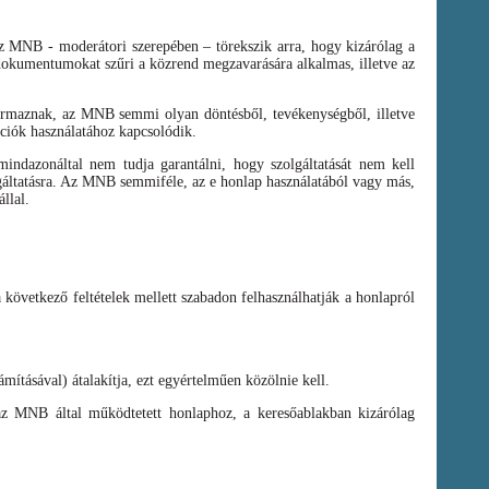
az MNB - moderátori szerepében – törekszik arra, hogy kizárólag a
t dokumentumokat szűri a közrend megzavarására alkalmas, illetve az
zármaznak, az MNB semmi olyan döntésből, tevékenységből, illetve
ációk használatához kapcsolódik.
ndazonáltal nem tudja garantálni, hogy szolgáltatását nem kell
olgáltatásra. Az MNB semmiféle, az e honlap használatából vagy más,
llal.
a következő feltételek mellett szabadon felhasználhatják a honlapról
mításával) átalakítja, ezt egyértelműen közölnie kell.
az MNB által működtetett honlaphoz, a keresőablakban kizárólag