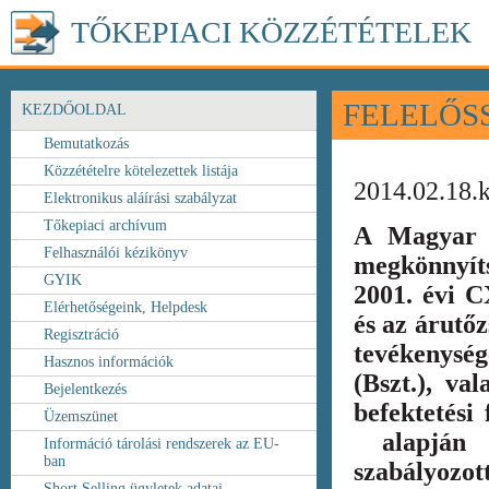
TŐKEPIACI KÖZZÉTÉTELEK
FELELŐS
KEZDŐOLDAL
Bemutatkozás
Közzétételre kötelezettek listája
2014.02.18.
Elektronikus aláírási szabályzat
Tőkepiaci archívum
A Magyar 
Felhasználói kézikönyv
megkönnyít
GYIK
2001. évi C
Elérhetőségeink, Helpdesk
és az árutőz
Regisztráció
tevékenység
Hasznos információk
(Bszt.), va
Bejelentkezés
befektetési
Üzemszünet
alapján k
Információ tárolási rendszerek az EU-
ban
szabályozot
Short Selling ügyletek adatai