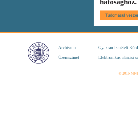
hatósághoz.
Archívum
Gyakran Ismételt Kér
Üzemszünet
Elektronikus aláírási s
© 2016 MN