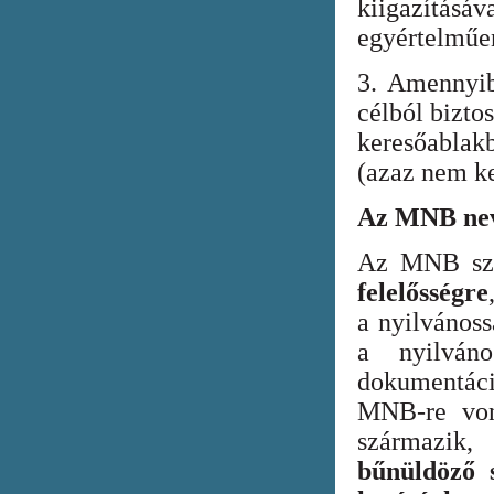
kiigazításáv
egyértelműen
3. Amennyib
célból bizto
keresőabla
(azaz nem ke
Az MNB nev
Az MNB szer
felelősségre
a nyilvános
a nyilván
dokumentác
MNB-re vona
származik
bűnüldöző s