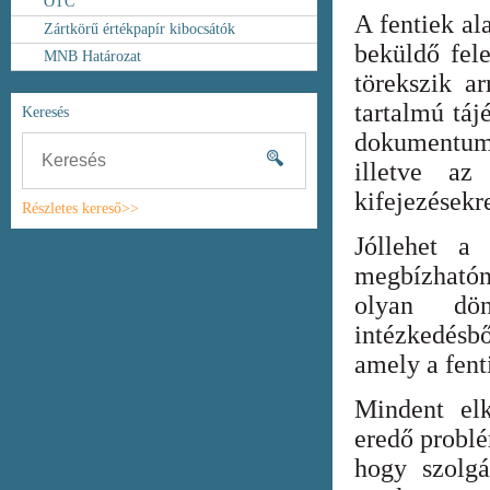
OTC
A fentiek al
Zártkörű értékpapír kibocsátók
beküldő fel
MNB Határozat
törekszik ar
tartalmú táj
Keresés
dokumentum
illetve az
kifejezésekr
Részletes kereső>>
Jóllehet a
megbízhatón
olyan dönt
intézkedésb
amely a fent
Mindent elk
eredő probl
hogy szolgá