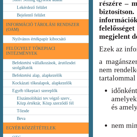
részére – m
Lekérdező felület
biztosíts
Bejelentő felület
információ
INFORMÁCIÓ TÁROLÁSI RENDSZER
felelőssége
(OAM)
megjelent 
Nyilvános értékpapír kibocsátó
Ezek az inf
FELÜGYELT TŐKEPIACI
INTÉZMÉNYEK
a magánszem
Befektetési vállalkozások, árutőzsdei
szolgáltatók
nem rendelke
Befektetési alap, alapkezelők
tartalommal 
Kockázati tőkealapok, alapkezelők
időnkén
Egyéb tőkepiaci szereplők
amelyek
Elszámolóházi tev.végző szerv.,
Közp.értéktár, Közp.szerződő fél
és amely
Tőzsde
Beva
nem min
EGYÉB KÖZZÉTÉTELEK