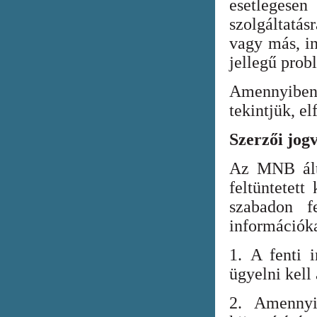
esetlegesen
szolgáltatá
vagy más, in
jellegű prob
Amennyiben
tekintjük, el
Szerzői jog
Az MNB álta
feltüntetett
szabadon fe
információka
1. A fenti i
ügyelni kell
2. Amennyi