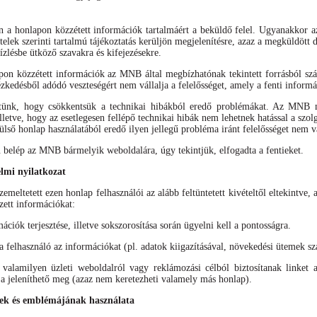
án a honlapon közzétett információk tartalmáért a beküldő felel. Ugyanakkor 
ételek szerinti tartalmú tájékoztatás kerüljön megjelenítésre, azaz a megküldöt
ízlésbe ütköző szavakra és kifejezésekre.
apon közzétett információk az MNB által megbízhatónak tekintett forrásból s
ézkedésből adódó veszteségért nem vállalja a felelősséget, amely a fenti inform
tünk, hogy csökkentsük a technikai hibákból eredő problémákat. Az MNB mi
lletve, hogy az esetlegesen fellépő technikai hibák nem lehetnek hatással a sz
ülső honlap használatából eredő ilyen jellegű probléma iránt felelősséget nem vá
elép az MNB bármelyik weboldalára, úgy tekintjük, elfogadta a fentieket.
elmi nyilatkozat
meltetett ezen honlap felhasználói az alább feltüntetett kivételtől eltekintve, 
zett információkat:
mációk terjesztése, illetve sokszorosítása során ügyelni kell a pontosságra.
felhasználó az információkat (pl. adatok kiigazításával, növekedési ütemek szá
alamilyen üzleti weboldalról vagy reklámozási célból biztosítanak linket 
 jeleníthető meg (azaz nem keretezheti valamely más honlap).
k és emblémájának használata