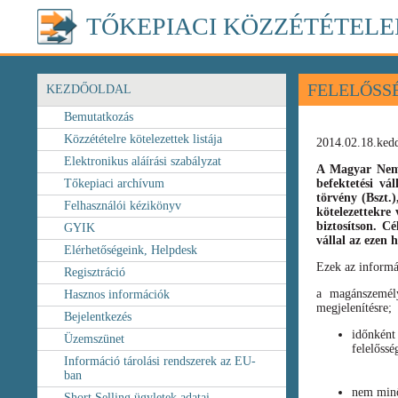
TŐKEPIACI KÖZZÉTÉTELE
FELELŐSS
KEZDŐOLDAL
Bemutatkozás
Közzétételre kötelezettek listája
2014.02.18.ked
Elektronikus aláírási szabályzat
A Magyar Nemz
Tőkepiaci archívum
befektetési vá
törvény
(Bszt.
Felhasználói kézikönyv
kötelezettekre 
biztosítson. C
GYIK
vállal az ezen
Elérhetőségeink, Helpdesk
Ezek az informá
Regisztráció
a magánszemély
Hasznos információk
megjelenítésre;
Bejelentkezés
időnként
Üzemszünet
felelőssé
Információ tárolási rendszerek az EU-
ban
nem minő
Short Selling ügyletek adatai