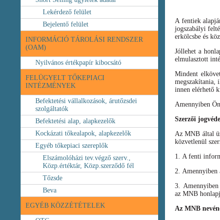
Lekérdező felület
A fentiek alapj
Bejelentő felület
jogszabályi felt
erkölcsbe és köz
INFORMÁCIÓ TÁROLÁSI RENDSZER
(OAM)
Jóllehet a honl
elmulasztott int
Nyilvános értékpapír kibocsátó
Mindent elköve
FELÜGYELT TŐKEPIACI
megszakítania, i
INTÉZMÉNYEK
innen elérhető k
Befektetési vállalkozások, árutőzsdei
Amennyiben Ön b
szolgáltatók
Szerzői jogvéd
Befektetési alap, alapkezelők
Kockázati tőkealapok, alapkezelők
Az MNB által üze
közvetlenül szer
Egyéb tőkepiaci szereplők
1. A fenti infor
Elszámolóházi tev.végző szerv.,
Közp.értéktár, Közp.szerződő fél
2. Amennyiben a 
Tőzsde
3. Amennyiben v
Beva
az MNB honlapja
EGYÉB KÖZZÉTÉTELEK
Az MNB nevéne