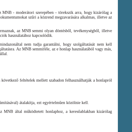
az MNB - moderátori szerepében – törekszik arra, hogy kizárólag a
t dokumentumokat szűri a közrend megzavarására alkalmas, illetve az
zármaznak, az MNB semmi olyan döntésből, tevékenységből, illetve
ációk használatához kapcsolódik.
ndazonáltal nem tudja garantálni, hogy szolgáltatását nem kell
olgáltatásra. Az MNB semmiféle, az e honlap használatából vagy más,
llal.
a következő feltételek mellett szabadon felhasználhatják a honlapról
mításával) átalakítja, ezt egyértelműen közölnie kell.
az MNB által működtetett honlaphoz, a keresőablakban kizárólag