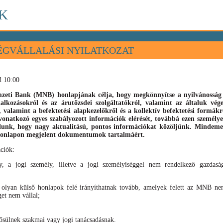
K
ÉGVÁLLALÁSI NYILATKOZAT
d 10:00
eti Bank (MNB) honlapjának célja, hogy megkönnyítse a nyilvánosság s
llalkozásokról és az árutőzsdei szolgáltatókról, valamint az általuk vé
), valamint
a befektetési alapkezelőkről és a kollektív befektetési formák
vonatkozó egyes szabályozott információk elérését, továbbá ezen személyek
élunk, hogy nagy aktualitású, pontos információkat közöljünk. Mindeme
 honlapon megjelent dokumentumok tartalmáért.
ciók:
, a jogi személy, illetve a jogi személyiséggel nem rendelkező gazdaság
 olyan külső honlapok felé irányíthatnak tovább, amelyek felett az MNB nem
get nem vállal;
sülnek szakmai vagy jogi tanácsadásnak.