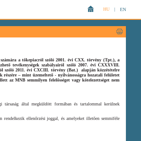
HU
|
EN
zámára a tőkepiacról szóló 2001. évi CXX. törvény (Tpt.),
a
gezhető tevékenységek szabályairól szóló
2007. évi CXXXVIII.
ról szóló
2011. évi CXCIII. törvény
(Bat.)
alapján közzétételre
 részére – mint üzemeltető - nyilvánosságra hozatali felületet
llett az MNB semmilyen felelősséget vagy kötelezettséget nem
i társaság által megküldött formában és tartalommal kerülnek
 rendelkezik ellenőrzési joggal, és amelyeket illetően semmiféle