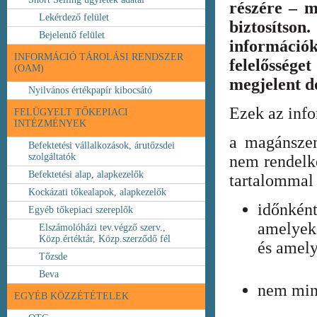
részére – m
Lekérdező felület
biztosíts
Bejelentő felület
információ
INFORMÁCIÓ TÁROLÁSI RENDSZER
felelőssége
(OAM)
megjelent 
Nyilvános értékpapír kibocsátó
Ezek az inf
FELÜGYELT TŐKEPIACI
INTÉZMÉNYEK
a magánszem
Befektetési vállalkozások, árutőzsdei
szolgáltatók
nem rendelke
Befektetési alap, alapkezelők
tartalommal 
Kockázati tőkealapok, alapkezelők
időnkén
Egyéb tőkepiaci szereplők
amelyek
Elszámolóházi tev.végző szerv.,
Közp.értéktár, Közp.szerződő fél
és amely
Tőzsde
Beva
nem min
EGYÉB KÖZZÉTÉTELEK