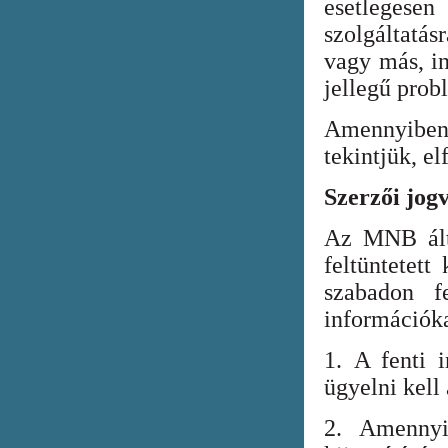
esetlegesen
szolgáltatá
vagy más, in
jellegű prob
Amennyiben
tekintjük, el
Szerzői jog
Az MNB álta
feltüntetett
szabadon fe
információka
1. A fenti i
ügyelni kell
2. Amennyi