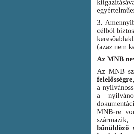
kiigazításáv
egyértelműen
3. Amennyib
célból bizto
keresőabla
(azaz nem ke
Az MNB nev
Az MNB szer
felelősségre
a nyilvános
a nyilván
dokumentác
MNB-re vona
származik
bűnüldöző s