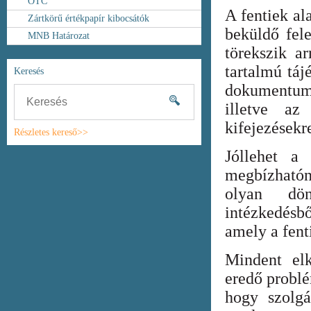
OTC
A fentiek al
Zártkörű értékpapír kibocsátók
beküldő fel
MNB Határozat
törekszik ar
tartalmú táj
Keresés
dokumentum
illetve az
kifejezésekr
Részletes kereső>>
Jóllehet a
megbízhatón
olyan dönt
intézkedésb
amely a fent
Mindent elk
eredő probl
hogy szolgá