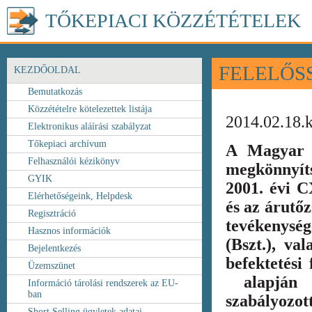
TŐKEPIACI KÖZZÉTÉTELEK
FELELŐS
KEZDŐOLDAL
Bemutatkozás
Közzétételre kötelezettek listája
2014.02.18.
Elektronikus aláírási szabályzat
Tőkepiaci archívum
A Magyar 
Felhasználói kézikönyv
megkönnyít
GYIK
2001. évi C
Elérhetőségeink, Helpdesk
és az árutőz
Regisztráció
tevékenység
Hasznos információk
(Bszt.), va
Bejelentkezés
befektetési
Üzemszünet
alapján k
Információ tárolási rendszerek az EU-
ban
szabályozot
Short Selling ügyletek adatai