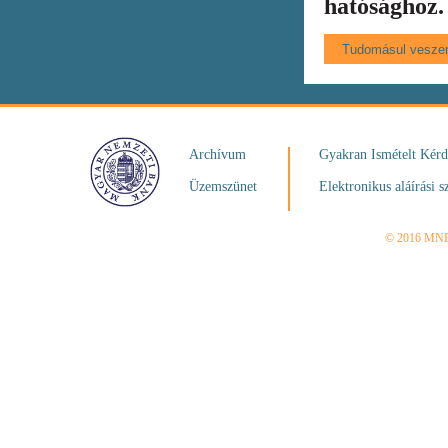
hatósághoz.
Archívum
Gyakran Ismételt Kér
Üzemszünet
Elektronikus aláírási s
© 2016 MN