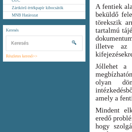
OTC
A fentiek al
Zártkörű értékpapír kibocsátók
beküldő fel
MNB Határozat
törekszik ar
tartalmú táj
Keresés
dokumentum
illetve az
kifejezésekr
Részletes kereső>>
Jóllehet a
megbízhatón
olyan dönt
intézkedésb
amely a fent
Mindent elk
eredő probl
hogy szolgá