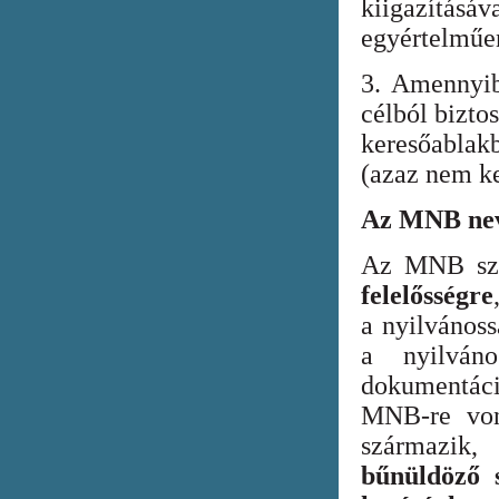
kiigazításáv
egyértelműen
3. Amennyib
célból bizto
keresőabla
(azaz nem ke
Az MNB nev
Az MNB szer
felelősségre
a nyilvános
a nyilván
dokumentác
MNB-re vona
származik
bűnüldöző s