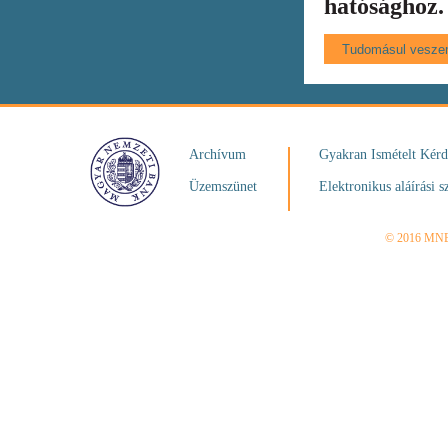
hatósághoz.
Archívum
Gyakran Ismételt Kér
Üzemszünet
Elektronikus aláírási s
© 2016 MN