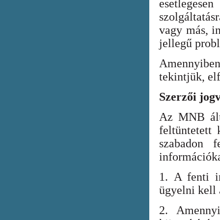
esetlegesen
szolgáltatá
vagy más, in
jellegű prob
Amennyiben
tekintjük, el
Szerzői jog
Az MNB álta
feltüntetett
szabadon fe
információka
1. A fenti i
ügyelni kell
2. Amennyi