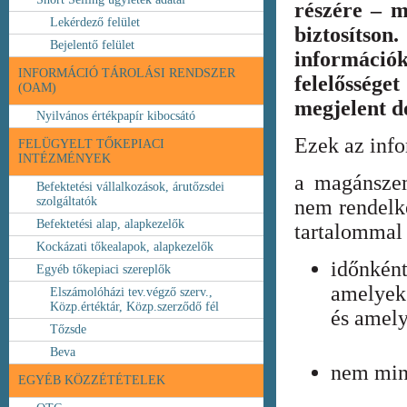
részére – m
Lekérdező felület
biztosíts
Bejelentő felület
információ
INFORMÁCIÓ TÁROLÁSI RENDSZER
felelőssége
(OAM)
megjelent 
Nyilvános értékpapír kibocsátó
Ezek az inf
FELÜGYELT TŐKEPIACI
INTÉZMÉNYEK
a magánszem
Befektetési vállalkozások, árutőzsdei
szolgáltatók
nem rendelke
Befektetési alap, alapkezelők
tartalommal 
Kockázati tőkealapok, alapkezelők
időnkén
Egyéb tőkepiaci szereplők
amelyek
Elszámolóházi tev.végző szerv.,
Közp.értéktár, Közp.szerződő fél
és amely
Tőzsde
Beva
nem min
EGYÉB KÖZZÉTÉTELEK