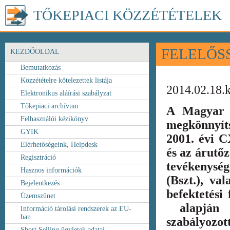
TŐKEPIACI KÖZZÉTÉTELEK
FELELŐS
KEZDŐOLDAL
Bemutatkozás
Közzétételre kötelezettek listája
2014.02.18.
Elektronikus aláírási szabályzat
Tőkepiaci archívum
A Magyar 
Felhasználói kézikönyv
megkönnyít
GYIK
2001. évi C
Elérhetőségeink, Helpdesk
és az árutőz
Regisztráció
tevékenység
Hasznos információk
(Bszt.), va
Bejelentkezés
befektetési
Üzemszünet
alapján k
Információ tárolási rendszerek az EU-
ban
szabályozot
Short Selling ügyletek adatai