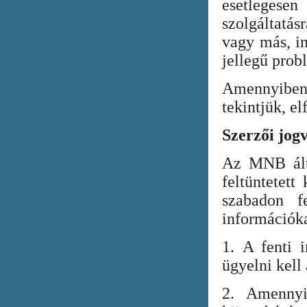
esetlegesen
szolgáltatá
vagy más, in
jellegű prob
Amennyiben
tekintjük, el
Szerzői jog
Az MNB álta
feltüntetett
szabadon fe
információka
1. A fenti i
ügyelni kell
2. Amennyi