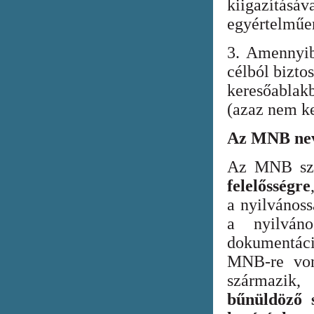
kiigazításáv
egyértelműen
3. Amennyib
célból bizto
keresőabla
(azaz nem ke
Az MNB nev
Az MNB szer
felelősségre
a nyilvános
a nyilván
dokumentác
MNB-re vona
származik
bűnüldöző s