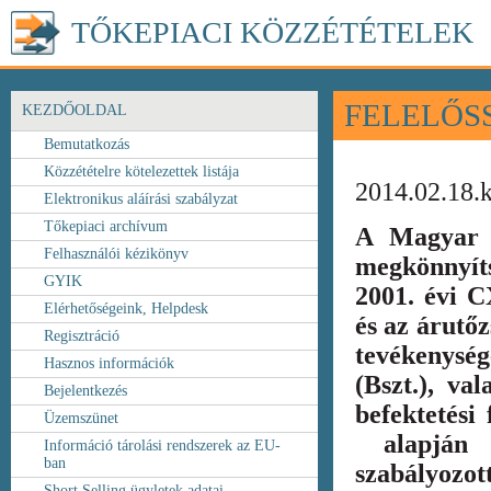
TŐKEPIACI KÖZZÉTÉTELEK
FELELŐS
KEZDŐOLDAL
Bemutatkozás
Közzétételre kötelezettek listája
2014.02.18.
Elektronikus aláírási szabályzat
Tőkepiaci archívum
A Magyar 
Felhasználói kézikönyv
megkönnyít
GYIK
2001. évi C
Elérhetőségeink, Helpdesk
és az árutőz
Regisztráció
tevékenység
Hasznos információk
(Bszt.), va
Bejelentkezés
befektetési
Üzemszünet
alapján k
Információ tárolási rendszerek az EU-
ban
szabályozot
Short Selling ügyletek adatai