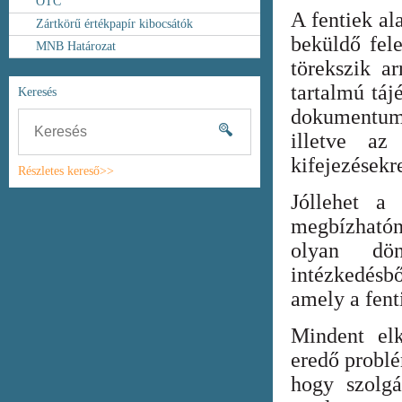
OTC
A fentiek al
Zártkörű értékpapír kibocsátók
beküldő fel
MNB Határozat
törekszik ar
tartalmú táj
Keresés
dokumentum
illetve az
kifejezésekr
Részletes kereső>>
Jóllehet a
megbízhatón
olyan dönt
intézkedésb
amely a fent
Mindent elk
eredő probl
hogy szolgá