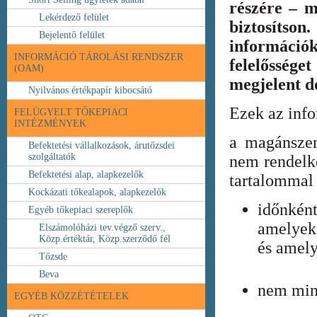
részére – m
Lekérdező felület
biztosíts
Bejelentő felület
információ
INFORMÁCIÓ TÁROLÁSI RENDSZER
felelőssége
(OAM)
megjelent 
Nyilvános értékpapír kibocsátó
Ezek az inf
FELÜGYELT TŐKEPIACI
INTÉZMÉNYEK
a magánszem
Befektetési vállalkozások, árutőzsdei
szolgáltatók
nem rendelke
Befektetési alap, alapkezelők
tartalommal 
Kockázati tőkealapok, alapkezelők
időnkén
Egyéb tőkepiaci szereplők
amelyek
Elszámolóházi tev.végző szerv.,
Közp.értéktár, Közp.szerződő fél
és amely
Tőzsde
Beva
nem min
EGYÉB KÖZZÉTÉTELEK