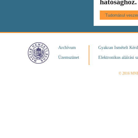
hatósághoz.
Archívum
Gyakran Ismételt Kér
Üzemszünet
Elektronikus aláírási s
© 2016 MN