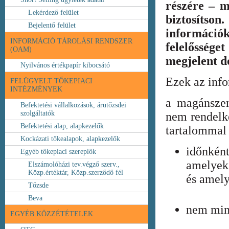
részére – m
Lekérdező felület
biztosíts
Bejelentő felület
információ
INFORMÁCIÓ TÁROLÁSI RENDSZER
felelőssége
(OAM)
megjelent 
Nyilvános értékpapír kibocsátó
Ezek az inf
FELÜGYELT TŐKEPIACI
INTÉZMÉNYEK
a magánszem
Befektetési vállalkozások, árutőzsdei
szolgáltatók
nem rendelke
Befektetési alap, alapkezelők
tartalommal 
Kockázati tőkealapok, alapkezelők
időnkén
Egyéb tőkepiaci szereplők
amelyek
Elszámolóházi tev.végző szerv.,
Közp.értéktár, Közp.szerződő fél
és amely
Tőzsde
Beva
nem min
EGYÉB KÖZZÉTÉTELEK