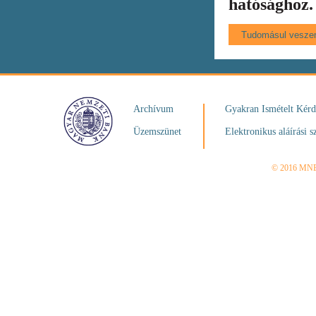
hatósághoz.
Archívum
Gyakran Ismételt Kér
Üzemszünet
Elektronikus aláírási s
© 2016 MN