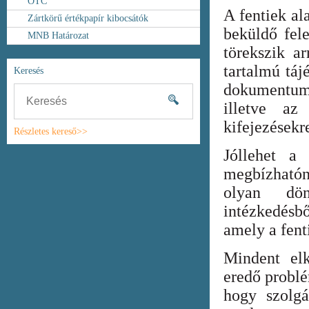
OTC
A fentiek al
Zártkörű értékpapír kibocsátók
beküldő fel
MNB Határozat
törekszik ar
tartalmú táj
Keresés
dokumentum
illetve az
kifejezésekr
Részletes kereső>>
Jóllehet a
megbízhatón
olyan dönt
intézkedésb
amely a fent
Mindent elk
eredő probl
hogy szolgá