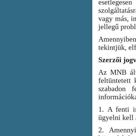
esetlegesen
szolgáltatá
vagy más, in
jellegű prob
Amennyiben
tekintjük, el
Szerzői jog
Az MNB álta
feltüntetett
szabadon fe
információka
1. A fenti i
ügyelni kell
2. Amennyi