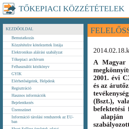
TŐKEPIACI KÖZZÉTÉTELEK
FELELŐS
KEZDŐOLDAL
Bemutatkozás
Közzétételre kötelezettek listája
2014.02.18.
Elektronikus aláírási szabályzat
Tőkepiaci archívum
A Magyar 
Felhasználói kézikönyv
megkönnyít
GYIK
2001. évi C
Elérhetőségeink, Helpdesk
és az árutőz
Regisztráció
tevékenység
Hasznos információk
(Bszt.), va
Bejelentkezés
befektetési
Üzemszünet
alapján k
Információ tárolási rendszerek az EU-
ban
szabályozot
Short Selling ügyletek adatai