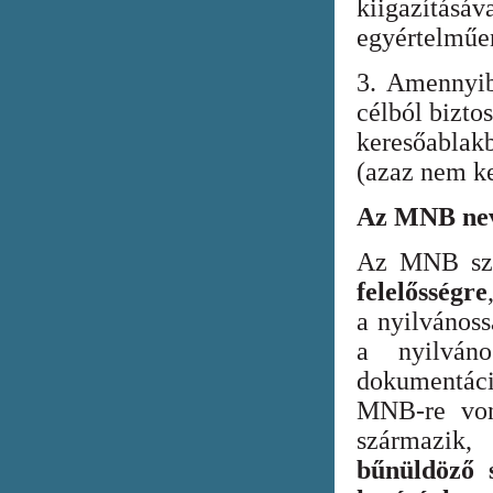
kiigazításáv
egyértelműen
3. Amennyib
célból bizto
keresőabla
(azaz nem ke
Az MNB nev
Az MNB szer
felelősségre
a nyilvános
a nyilván
dokumentác
MNB-re vona
származik
bűnüldöző s