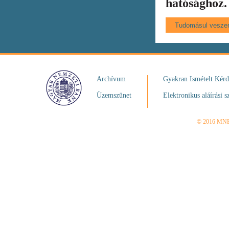
hatósághoz.
Archívum
Gyakran Ismételt Kér
Üzemszünet
Elektronikus aláírási s
© 2016 MN