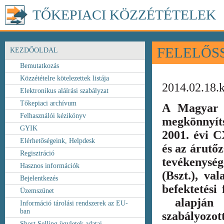
TŐKEPIACI KÖZZÉTÉTELEK
FELELŐS
KEZDŐOLDAL
Bemutatkozás
Közzétételre kötelezettek listája
2014.02.18.
Elektronikus aláírási szabályzat
Tőkepiaci archívum
A Magyar 
Felhasználói kézikönyv
megkönnyít
GYIK
2001. évi C
Elérhetőségeink, Helpdesk
és az árutőz
Regisztráció
tevékenység
Hasznos információk
(Bszt.), va
Bejelentkezés
befektetési
Üzemszünet
alapján k
Információ tárolási rendszerek az EU-
ban
szabályozot
Short Selling ügyletek adatai