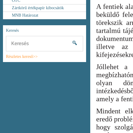
OTC
A fentiek al
Zártkörű értékpapír kibocsátók
beküldő fel
MNB Határozat
törekszik ar
tartalmú táj
Keresés
dokumentum
illetve az
kifejezésekr
Részletes kereső>>
Jóllehet a
megbízhatón
olyan dönt
intézkedésb
amely a fent
Mindent elk
eredő probl
hogy szolgá