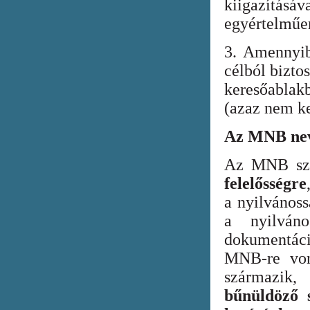
kiigazításáv
egyértelműen
3. Amennyib
célból bizto
keresőabla
(azaz nem ke
Az MNB nev
Az MNB szer
felelősségre
a nyilvános
a nyilván
dokumentác
MNB-re vona
származik
bűnüldöző s