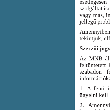
esetlegesen
szolgáltatá
vagy más, in
jellegű prob
Amennyiben
tekintjük, el
Szerzői jog
Az MNB álta
feltüntetett
szabadon fe
információka
1. A fenti i
ügyelni kell
2. Amennyi