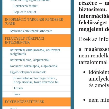
részére – m
Lekérdező felület
biztosíts
Bejelentő felület
információ
INFORMÁCIÓ TÁROLÁSI RENDSZER
felelőssége
(OAM)
megjelent 
Nyilvános értékpapír kibocsátó
Ezek az inf
FELÜGYELT TŐKEPIACI
INTÉZMÉNYEK
a magánszem
Befektetési vállalkozások, árutőzsdei
szolgáltatók
nem rendelke
Befektetési alap, alapkezelők
tartalommal 
Kockázati tőkealapok, alapkezelők
időnkén
Egyéb tőkepiaci szereplők
amelyek
Elszámolóházi tev.végző szerv.,
Közp.értéktár, Közp.szerződő fél
és amely
Tőzsde
Beva
nem min
EGYÉB KÖZZÉTÉTELEK