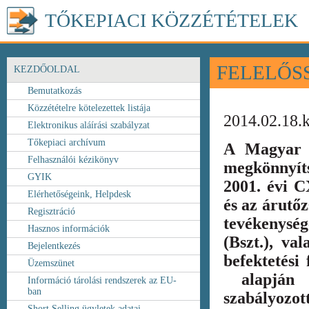
TŐKEPIACI KÖZZÉTÉTELEK
FELELŐS
KEZDŐOLDAL
Bemutatkozás
Közzétételre kötelezettek listája
2014.02.18.
Elektronikus aláírási szabályzat
Tőkepiaci archívum
A Magyar 
Felhasználói kézikönyv
megkönnyít
GYIK
2001. évi C
Elérhetőségeink, Helpdesk
és az árutőz
Regisztráció
tevékenység
Hasznos információk
(Bszt.), va
Bejelentkezés
befektetési
Üzemszünet
alapján k
Információ tárolási rendszerek az EU-
ban
szabályozot
Short Selling ügyletek adatai