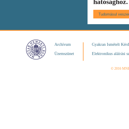
hatósághoz.
Archívum
Gyakran Ismételt Kér
Üzemszünet
Elektronikus aláírási s
© 2016 MN