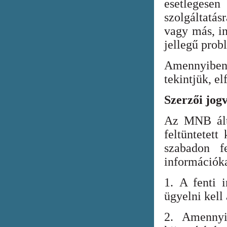
esetlegesen
szolgáltatá
vagy más, in
jellegű prob
Amennyiben
tekintjük, el
Szerzői jog
Az MNB álta
feltüntetett
szabadon fe
információka
1. A fenti i
ügyelni kell
2. Amennyi