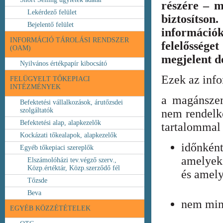
részére – m
Lekérdező felület
biztosíts
Bejelentő felület
információ
INFORMÁCIÓ TÁROLÁSI RENDSZER
felelőssége
(OAM)
megjelent 
Nyilvános értékpapír kibocsátó
Ezek az inf
FELÜGYELT TŐKEPIACI
INTÉZMÉNYEK
a magánszem
Befektetési vállalkozások, árutőzsdei
szolgáltatók
nem rendelke
Befektetési alap, alapkezelők
tartalommal 
Kockázati tőkealapok, alapkezelők
időnkén
Egyéb tőkepiaci szereplők
amelyek
Elszámolóházi tev.végző szerv.,
Közp.értéktár, Közp.szerződő fél
és amely
Tőzsde
Beva
nem min
EGYÉB KÖZZÉTÉTELEK