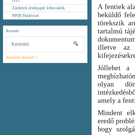
OTC
A fentiek al
Zártkörű értékpapír kibocsátók
beküldő fel
MNB Határozat
törekszik ar
tartalmú táj
Keresés
dokumentum
illetve az
kifejezésekr
Részletes kereső>>
Jóllehet a
megbízhatón
olyan dönt
intézkedésb
amely a fent
Mindent elk
eredő probl
hogy szolgá