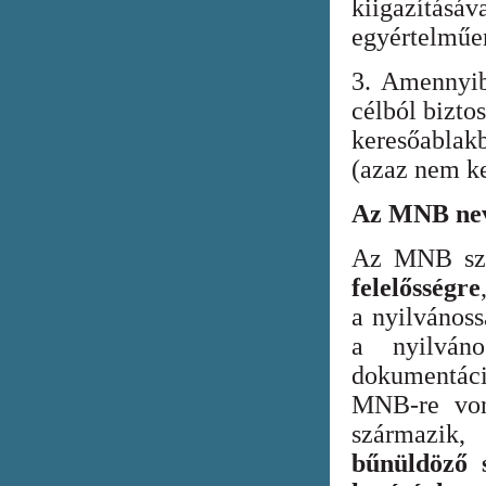
kiigazításáv
egyértelműen
3. Amennyib
célból bizto
keresőabla
(azaz nem ke
Az MNB nev
Az MNB szer
felelősségre
a nyilvános
a nyilván
dokumentác
MNB-re vona
származik
bűnüldöző s