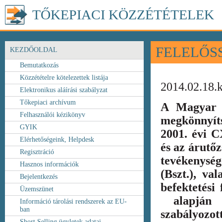
TŐKEPIACI KÖZZÉTÉTELEK
FELELŐS
KEZDŐOLDAL
Bemutatkozás
Közzétételre kötelezettek listája
2014.02.18.
Elektronikus aláírási szabályzat
Tőkepiaci archívum
A Magyar 
Felhasználói kézikönyv
megkönnyít
GYIK
2001. évi C
Elérhetőségeink, Helpdesk
és az árutőz
Regisztráció
tevékenység
Hasznos információk
(Bszt.), va
Bejelentkezés
befektetési
Üzemszünet
alapján k
Információ tárolási rendszerek az EU-
ban
szabályozot
Short Selling ügyletek adatai