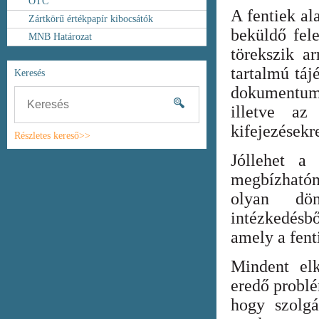
OTC
A fentiek al
Zártkörű értékpapír kibocsátók
beküldő fel
MNB Határozat
törekszik ar
tartalmú táj
Keresés
dokumentum
illetve az
kifejezésekr
Részletes kereső>>
Jóllehet a
megbízhatón
olyan dönt
intézkedésb
amely a fent
Mindent elk
eredő probl
hogy szolgá