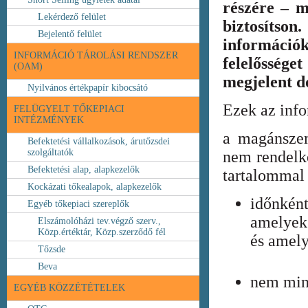
részére – m
Lekérdező felület
biztosíts
Bejelentő felület
információ
INFORMÁCIÓ TÁROLÁSI RENDSZER
felelőssége
(OAM)
megjelent 
Nyilvános értékpapír kibocsátó
Ezek az inf
FELÜGYELT TŐKEPIACI
INTÉZMÉNYEK
a magánszem
Befektetési vállalkozások, árutőzsdei
szolgáltatók
nem rendelke
Befektetési alap, alapkezelők
tartalommal 
Kockázati tőkealapok, alapkezelők
időnkén
Egyéb tőkepiaci szereplők
amelyek
Elszámolóházi tev.végző szerv.,
Közp.értéktár, Közp.szerződő fél
és amely
Tőzsde
Beva
nem min
EGYÉB KÖZZÉTÉTELEK