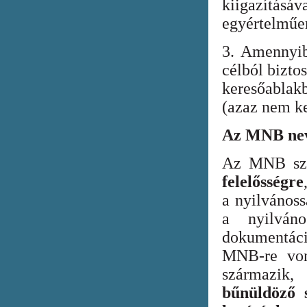
kiigazításáv
egyértelműen
3. Amennyib
célból bizto
keresőabla
(azaz nem ke
Az MNB nev
Az MNB szer
felelősségre
a nyilvános
a nyilván
dokumentác
MNB-re vona
származik
bűnüldöző s