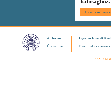
hatósághoz.
Archívum
Gyakran Ismételt Kér
Üzemszünet
Elektronikus aláírási s
© 2016 MN