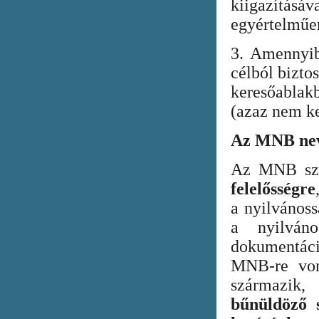
kiigazításáv
egyértelműen
3. Amennyib
célból bizto
keresőabla
(azaz nem ke
Az MNB nev
Az MNB szer
felelősségre
a nyilvános
a nyilván
dokumentác
MNB-re vona
származik
bűnüldöző s