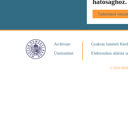
hatósághoz.
Archívum
Gyakran Ismételt Kér
Üzemszünet
Elektronikus aláírási s
© 2016 MN