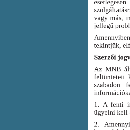
esetlegesen
szolgáltatá
vagy más, in
jellegű prob
Amennyiben
tekintjük, el
Szerzői jog
Az MNB álta
feltüntetett
szabadon fe
információka
1. A fenti i
ügyelni kell
2. Amennyi