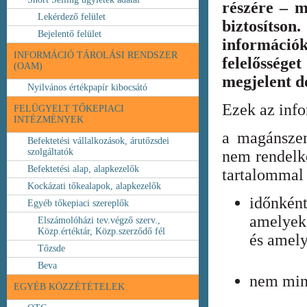
részére – m
Lekérdező felület
biztosíts
Bejelentő felület
információ
INFORMÁCIÓ TÁROLÁSI RENDSZER
felelőssége
(OAM)
megjelent 
Nyilvános értékpapír kibocsátó
Ezek az inf
FELÜGYELT TŐKEPIACI
INTÉZMÉNYEK
a magánszem
Befektetési vállalkozások, árutőzsdei
szolgáltatók
nem rendelke
Befektetési alap, alapkezelők
tartalommal 
Kockázati tőkealapok, alapkezelők
időnkén
Egyéb tőkepiaci szereplők
amelyek
Elszámolóházi tev.végző szerv.,
Közp.értéktár, Közp.szerződő fél
és amely
Tőzsde
Beva
nem min
EGYÉB KÖZZÉTÉTELEK