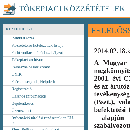
TŐKEPIACI KÖZZÉTÉTELEK
FELELŐS
KEZDŐOLDAL
Bemutatkozás
Közzétételre kötelezettek listája
2014.02.18.
Elektronikus aláírási szabályzat
Tőkepiaci archívum
A Magyar 
Felhasználói kézikönyv
megkönnyít
GYIK
2001. évi C
Elérhetőségeink, Helpdesk
és az árutőz
Regisztráció
tevékenység
Hasznos információk
(Bszt.), va
Bejelentkezés
befektetési
Üzemszünet
alapján k
Információ tárolási rendszerek az EU-
ban
szabályozot
Short Selling ügyletek adatai