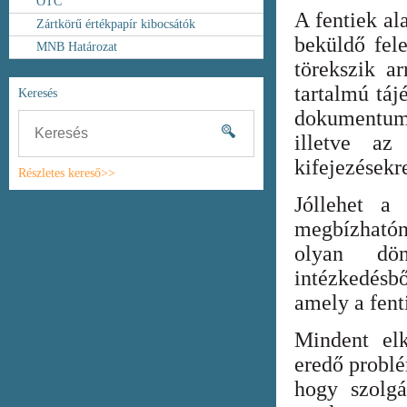
OTC
A fentiek al
Zártkörű értékpapír kibocsátók
beküldő fel
MNB Határozat
törekszik ar
tartalmú táj
Keresés
dokumentum
illetve az
kifejezésekr
Részletes kereső>>
Jóllehet a
megbízhatón
olyan dönt
intézkedésb
amely a fent
Mindent elk
eredő probl
hogy szolgá