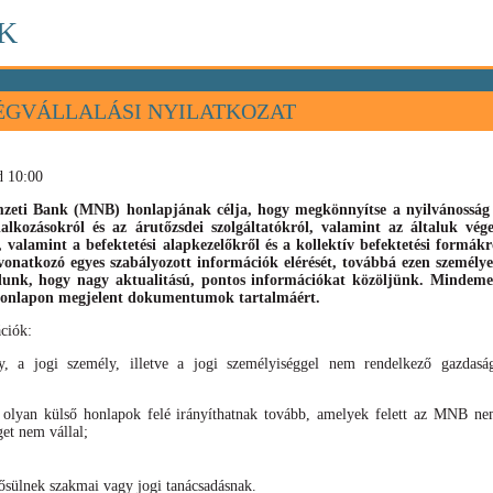
K
ÉGVÁLLALÁSI NYILATKOZAT
d 10:00
eti Bank (MNB) honlapjának célja, hogy megkönnyítse a nyilvánosság s
llalkozásokról és az árutőzsdei szolgáltatókról, valamint az általuk vé
), valamint
a befektetési alapkezelőkről és a kollektív befektetési formák
vonatkozó egyes szabályozott információk elérését, továbbá ezen személyek
élunk, hogy nagy aktualitású, pontos információkat közöljünk. Mindeme
 honlapon megjelent dokumentumok tartalmáért.
ciók:
, a jogi személy, illetve a jogi személyiséggel nem rendelkező gazdaság
 olyan külső honlapok felé irányíthatnak tovább, amelyek felett az MNB nem
get nem vállal;
sülnek szakmai vagy jogi tanácsadásnak.