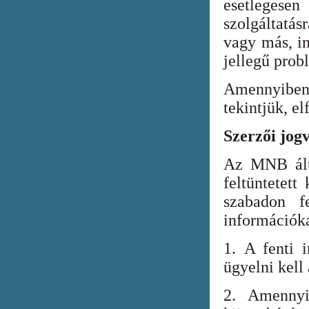
esetlegesen
szolgáltatá
vagy más, in
jellegű prob
Amennyiben
tekintjük, el
Szerzői jog
Az MNB álta
feltüntetett
szabadon fe
információka
1. A fenti i
ügyelni kell
2. Amennyi