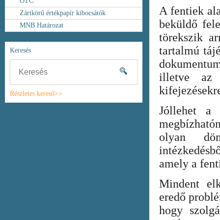
OTC
A fentiek al
Zártkörű értékpapír kibocsátók
beküldő fel
MNB Határozat
törekszik ar
tartalmú táj
Keresés
dokumentum
illetve az
kifejezésekr
Részletes kereső>>
Jóllehet a
megbízhatón
olyan dönt
intézkedésb
amely a fent
Mindent elk
eredő probl
hogy szolgá