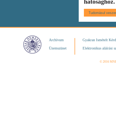
hatósághoz.
Archívum
Gyakran Ismételt Kér
Üzemszünet
Elektronikus aláírási s
© 2016 MN