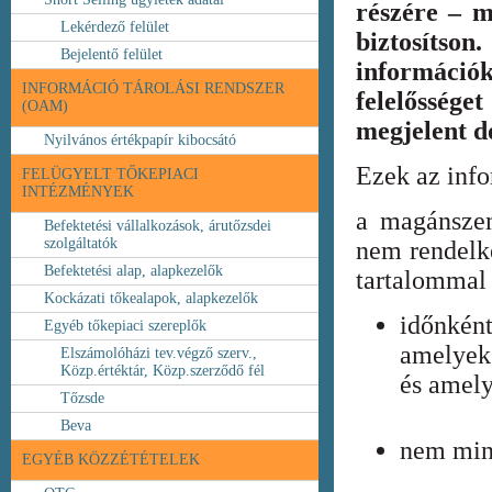
részére – m
Lekérdező felület
biztosíts
Bejelentő felület
információ
INFORMÁCIÓ TÁROLÁSI RENDSZER
felelőssége
(OAM)
megjelent 
Nyilvános értékpapír kibocsátó
Ezek az inf
FELÜGYELT TŐKEPIACI
INTÉZMÉNYEK
a magánszem
Befektetési vállalkozások, árutőzsdei
szolgáltatók
nem rendelke
Befektetési alap, alapkezelők
tartalommal 
Kockázati tőkealapok, alapkezelők
időnkén
Egyéb tőkepiaci szereplők
amelyek
Elszámolóházi tev.végző szerv.,
Közp.értéktár, Közp.szerződő fél
és amely
Tőzsde
Beva
nem min
EGYÉB KÖZZÉTÉTELEK