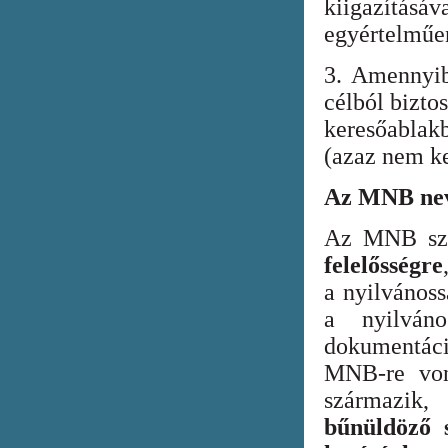
kiigazításáv
egyértelműen
3. Amennyib
célból bizto
keresőabla
(azaz nem ke
Az MNB nev
Az MNB szer
felelősségre
a nyilvános
a nyilván
dokumentác
MNB-re vona
származik
bűnüldöző s