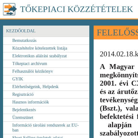
TŐKEPIACI KÖZZÉTÉTELEK
FELELŐS
KEZDŐOLDAL
Bemutatkozás
Közzétételre kötelezettek listája
2014.02.18.
Elektronikus aláírási szabályzat
Tőkepiaci archívum
A Magyar 
Felhasználói kézikönyv
megkönnyít
GYIK
2001. évi C
Elérhetőségeink, Helpdesk
és az árutőz
Regisztráció
tevékenység
Hasznos információk
(Bszt.), va
Bejelentkezés
befektetési
Üzemszünet
alapján k
Információ tárolási rendszerek az EU-
ban
szabályozot
Short Selling ügyletek adatai