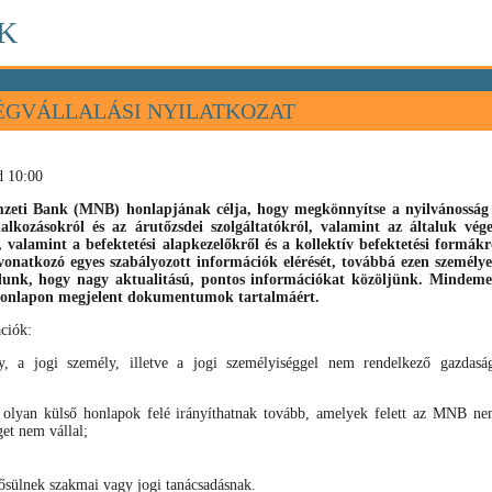
K
ÉGVÁLLALÁSI NYILATKOZAT
d 10:00
eti Bank (MNB) honlapjának célja, hogy megkönnyítse a nyilvánosság s
llalkozásokról és az árutőzsdei szolgáltatókról, valamint az általuk vé
), valamint
a befektetési alapkezelőkről és a kollektív befektetési formák
vonatkozó egyes szabályozott információk elérését, továbbá ezen személyek
élunk, hogy nagy aktualitású, pontos információkat közöljünk. Mindeme
 honlapon megjelent dokumentumok tartalmáért.
ciók:
, a jogi személy, illetve a jogi személyiséggel nem rendelkező gazdaság
 olyan külső honlapok felé irányíthatnak tovább, amelyek felett az MNB nem
get nem vállal;
sülnek szakmai vagy jogi tanácsadásnak.