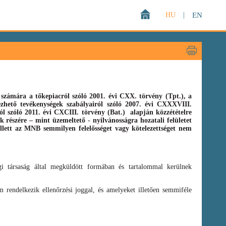
HU
|
EN
zámára a tőkepiacról szóló 2001. évi CXX. törvény (Tpt.),
a
gezhető tevékenységek szabályairól szóló
2007. évi CXXXVIII.
ról szóló
2011. évi CXCIII. törvény
(Bat.)
alapján közzétételre
 részére – mint üzemeltető - nyilvánosságra hozatali felületet
llett az MNB semmilyen felelősséget vagy kötelezettséget nem
i társaság által megküldött formában és tartalommal kerülnek
 rendelkezik ellenőrzési joggal, és amelyeket illetően semmiféle