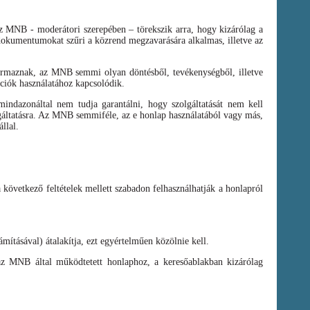
az MNB - moderátori szerepében – törekszik arra, hogy kizárólag a
t dokumentumokat szűri a közrend megzavarására alkalmas, illetve az
zármaznak, az MNB semmi olyan döntésből, tevékenységből, illetve
ációk használatához kapcsolódik.
ndazonáltal nem tudja garantálni, hogy szolgáltatását nem kell
olgáltatásra. Az MNB semmiféle, az e honlap használatából vagy más,
llal.
a következő feltételek mellett szabadon felhasználhatják a honlapról
mításával) átalakítja, ezt egyértelműen közölnie kell.
az MNB által működtetett honlaphoz, a keresőablakban kizárólag