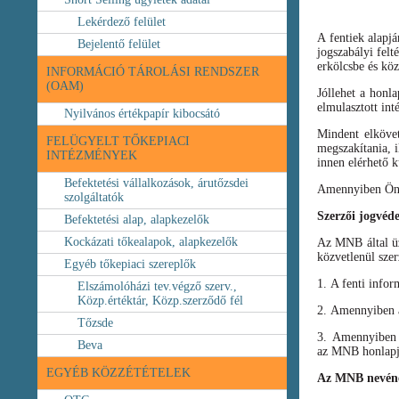
Lekérdező felület
A fentiek alapj
Bejelentő felület
jogszabályi felt
erkölcsbe és köz
INFORMÁCIÓ TÁROLÁSI RENDSZER
(OAM)
Jóllehet a honl
elmulasztott int
Nyilvános értékpapír kibocsátó
Mindent elköve
FELÜGYELT TŐKEPIACI
megszakítania, i
INTÉZMÉNYEK
innen elérhető k
Befektetési vállalkozások, árutőzsdei
Amennyiben Ön b
szolgáltatók
Szerzői jogvéd
Befektetési alap, alapkezelők
Kockázati tőkealapok, alapkezelők
Az MNB által üze
közvetlenül szer
Egyéb tőkepiaci szereplők
1. A fenti infor
Elszámolóházi tev.végző szerv.,
Közp.értéktár, Közp.szerződő fél
2. Amennyiben a 
Tőzsde
3. Amennyiben v
Beva
az MNB honlapja
EGYÉB KÖZZÉTÉTELEK
Az MNB nevéne