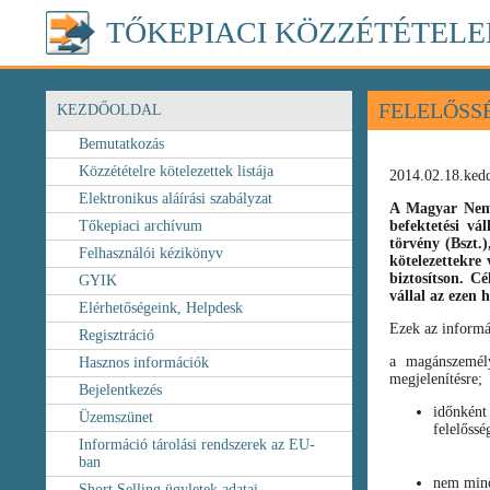
TŐKEPIACI KÖZZÉTÉTELE
FELELŐSS
KEZDŐOLDAL
Bemutatkozás
Közzétételre kötelezettek listája
2014.02.18.ked
Elektronikus aláírási szabályzat
A Magyar Nemz
Tőkepiaci archívum
befektetési vá
törvény
(Bszt.
Felhasználói kézikönyv
kötelezettekre 
biztosítson. C
GYIK
vállal az ezen
Elérhetőségeink, Helpdesk
Ezek az informá
Regisztráció
a magánszemély
Hasznos információk
megjelenítésre;
Bejelentkezés
időnként
Üzemszünet
felelőssé
Információ tárolási rendszerek az EU-
ban
nem minő
Short Selling ügyletek adatai