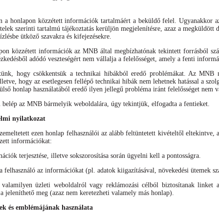
án a honlapon közzétett információk tartalmáért a beküldő felel. Ugyanakkor 
ételek szerinti tartalmú tájékoztatás kerüljön megjelenítésre, azaz a megküldöt
ízlésbe ütköző szavakra és kifejezésekre.
apon közzétett információk az MNB által megbízhatónak tekintett forrásból s
ézkedésből adódó veszteségért nem vállalja a felelősséget, amely a fenti inform
tünk, hogy csökkentsük a technikai hibákból eredő problémákat. Az MNB mi
lletve, hogy az esetlegesen fellépő technikai hibák nem lehetnek hatással a sz
ülső honlap használatából eredő ilyen jellegű probléma iránt felelősséget nem vá
elép az MNB bármelyik weboldalára, úgy tekintjük, elfogadta a fentieket.
elmi nyilatkozat
meltetett ezen honlap felhasználói az alább feltüntetett kivételtől eltekintve, 
zett információkat:
mációk terjesztése, illetve sokszorosítása során ügyelni kell a pontosságra.
felhasználó az információkat (pl. adatok kiigazításával, növekedési ütemek szá
alamilyen üzleti weboldalról vagy reklámozási célból biztosítanak linket 
 jeleníthető meg (azaz nem keretezheti valamely más honlap).
k és emblémájának használata