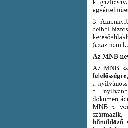
kiigazításáv
egyértelműen
3. Amennyib
célból bizto
keresőabla
(azaz nem ke
Az MNB nev
Az MNB szer
felelősségre
a nyilvános
a nyilván
dokumentác
MNB-re vona
származik
bűnüldöző s