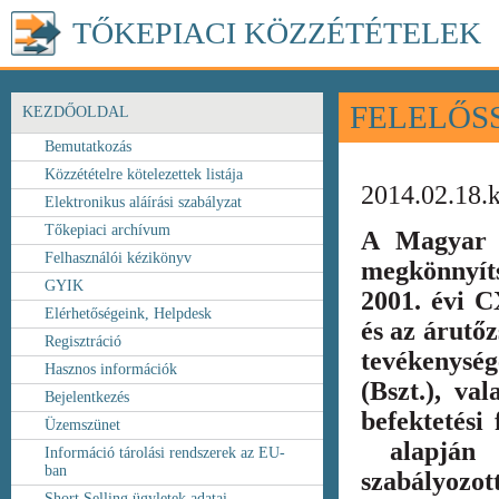
TŐKEPIACI KÖZZÉTÉTELEK
FELELŐS
KEZDŐOLDAL
Bemutatkozás
Közzétételre kötelezettek listája
2014.02.18.
Elektronikus aláírási szabályzat
Tőkepiaci archívum
A Magyar 
Felhasználói kézikönyv
megkönnyít
GYIK
2001. évi C
Elérhetőségeink, Helpdesk
és az árutőz
Regisztráció
tevékenység
Hasznos információk
(Bszt.), va
Bejelentkezés
befektetési
Üzemszünet
alapján k
Információ tárolási rendszerek az EU-
ban
szabályozot
Short Selling ügyletek adatai