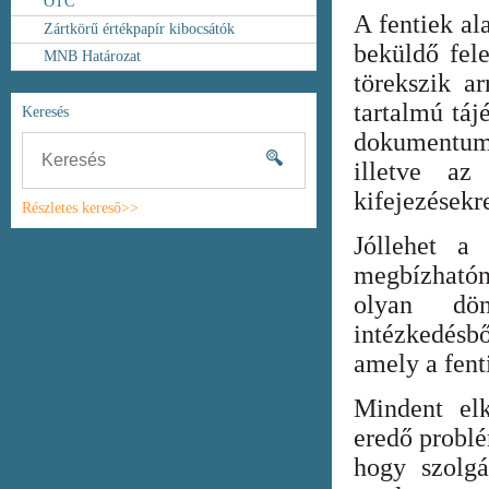
OTC
A fentiek al
Zártkörű értékpapír kibocsátók
beküldő fel
MNB Határozat
törekszik ar
tartalmú táj
Keresés
dokumentum
illetve az
kifejezésekr
Részletes kereső>>
Jóllehet a
megbízhatón
olyan dönt
intézkedésb
amely a fent
Mindent elk
eredő probl
hogy szolgá