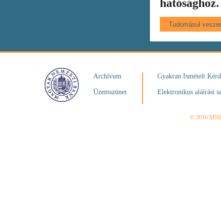
hatósághoz.
Archívum
Gyakran Ismételt Kér
Üzemszünet
Elektronikus aláírási s
© 2016 MN