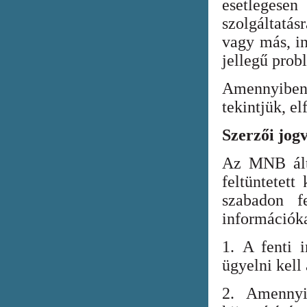
esetlegesen
szolgáltatá
vagy más, in
jellegű prob
Amennyiben
tekintjük, el
Szerzői jog
Az MNB álta
feltüntetett
szabadon fe
információka
1. A fenti i
ügyelni kell
2. Amennyi