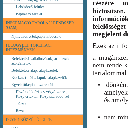
részére – m
Lekérdező felület
biztosíts
Bejelentő felület
információ
INFORMÁCIÓ TÁROLÁSI RENDSZER
felelőssége
(OAM)
megjelent 
Nyilvános értékpapír kibocsátó
Ezek az inf
FELÜGYELT TŐKEPIACI
INTÉZMÉNYEK
a magánszem
Befektetési vállalkozások, árutőzsdei
szolgáltatók
nem rendelke
Befektetési alap, alapkezelők
tartalommal 
Kockázati tőkealapok, alapkezelők
időnkén
Egyéb tőkepiaci szereplők
amelyek
Elszámolóházi tev.végző szerv.,
Közp.értéktár, Közp.szerződő fél
és amely
Tőzsde
Beva
nem min
EGYÉB KÖZZÉTÉTELEK