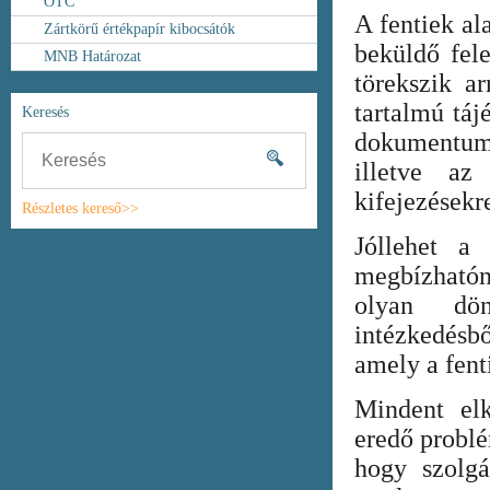
OTC
A fentiek al
Zártkörű értékpapír kibocsátók
beküldő fel
MNB Határozat
törekszik ar
tartalmú táj
Keresés
dokumentum
illetve az
kifejezésekr
Részletes kereső>>
Jóllehet a
megbízhatón
olyan dönt
intézkedésb
amely a fent
Mindent elk
eredő probl
hogy szolgá