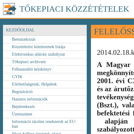
TŐKEPIACI KÖZZÉTÉTELEK
FELELŐS
KEZDŐOLDAL
Bemutatkozás
Közzétételre kötelezettek listája
2014.02.18.
Elektronikus aláírási szabályzat
Tőkepiaci archívum
A Magyar 
Felhasználói kézikönyv
megkönnyít
GYIK
2001. évi C
Elérhetőségeink, Helpdesk
és az árutőz
Regisztráció
tevékenység
Hasznos információk
(Bszt.), va
Bejelentkezés
befektetési
Üzemszünet
alapján k
Információ tárolási rendszerek az EU-
ban
szabályozot
Short Selling ügyletek adatai