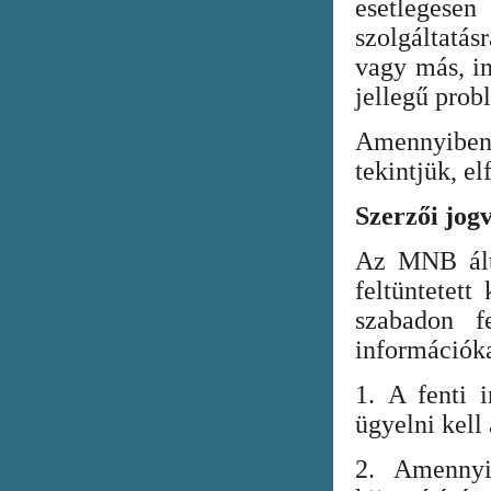
esetlegesen
szolgáltatá
vagy más, in
jellegű prob
Amennyiben
tekintjük, el
Szerzői jog
Az MNB álta
feltüntetett
szabadon fe
információka
1. A fenti i
ügyelni kell
2. Amennyi