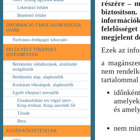
részére – m
Lekérdező felület
biztosíts
Bejelentő felület
információ
INFORMÁCIÓ TÁROLÁSI RENDSZER
felelőssége
(OAM)
megjelent 
Nyilvános értékpapír kibocsátó
Ezek az inf
FELÜGYELT TŐKEPIACI
INTÉZMÉNYEK
a magánszem
Befektetési vállalkozások, árutőzsdei
szolgáltatók
nem rendelke
Befektetési alap, alapkezelők
tartalommal 
Kockázati tőkealapok, alapkezelők
időnkén
Egyéb tőkepiaci szereplők
amelyek
Elszámolóházi tev.végző szerv.,
Közp.értéktár, Közp.szerződő fél
és amely
Tőzsde
Beva
nem min
EGYÉB KÖZZÉTÉTELEK