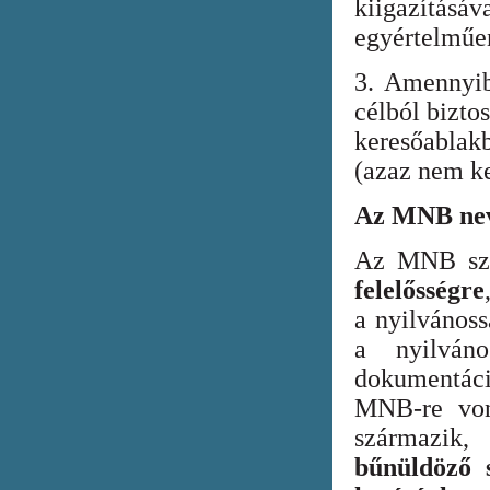
kiigazításáv
egyértelműen
3. Amennyib
célból bizto
keresőabla
(azaz nem ke
Az MNB nev
Az MNB szer
felelősségre
a nyilvános
a nyilván
dokumentác
MNB-re vona
származik
bűnüldöző s