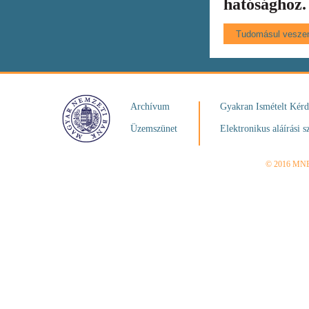
hatósághoz.
Archívum
Gyakran Ismételt Kér
Üzemszünet
Elektronikus aláírási s
© 2016 MN