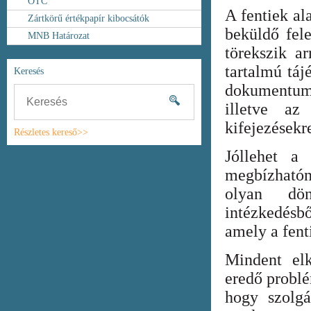
OTC
A fentiek al
Zártkörű értékpapír kibocsátók
beküldő fel
MNB Határozat
törekszik ar
tartalmú táj
Keresés
dokumentum
illetve az
kifejezésekr
Részletes kereső>>
Jóllehet a
megbízhatón
olyan dönt
intézkedésb
amely a fent
Mindent elk
eredő probl
hogy szolgá