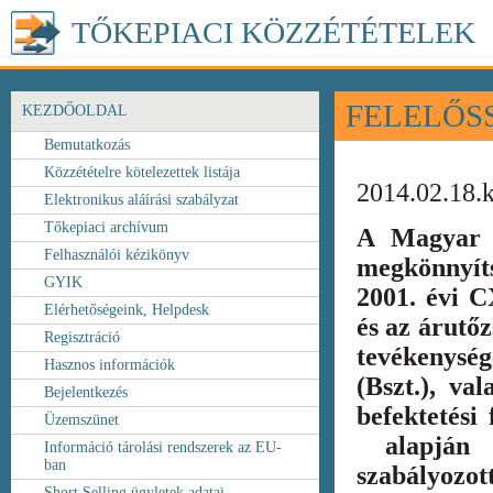
TŐKEPIACI KÖZZÉTÉTELEK
FELELŐS
KEZDŐOLDAL
Bemutatkozás
Közzétételre kötelezettek listája
2014.02.18.
Elektronikus aláírási szabályzat
Tőkepiaci archívum
A Magyar 
Felhasználói kézikönyv
megkönnyít
GYIK
2001. évi C
Elérhetőségeink, Helpdesk
és az árutőz
Regisztráció
tevékenység
Hasznos információk
(Bszt.), va
Bejelentkezés
befektetési
Üzemszünet
alapján k
Információ tárolási rendszerek az EU-
ban
szabályozot
Short Selling ügyletek adatai