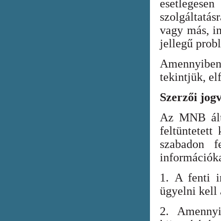
esetlegesen
szolgáltatá
vagy más, in
jellegű prob
Amennyiben
tekintjük, el
Szerzői jog
Az MNB álta
feltüntetett
szabadon fe
információka
1. A fenti i
ügyelni kell
2. Amennyi