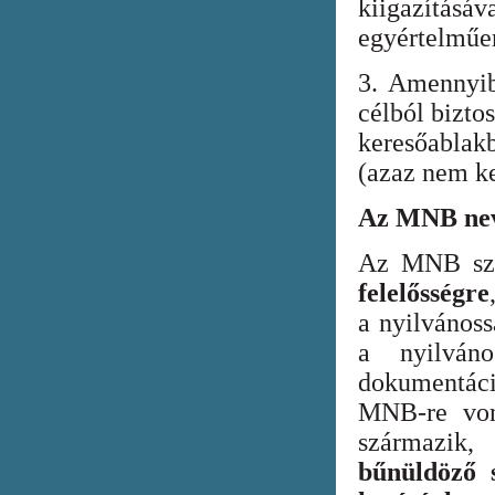
kiigazításáv
egyértelműen
3. Amennyib
célból bizto
keresőabla
(azaz nem ke
Az MNB nev
Az MNB szer
felelősségre
a nyilvános
a nyilván
dokumentác
MNB-re vona
származik
bűnüldöző s