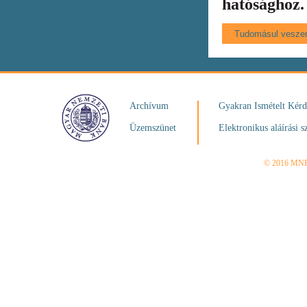
hatósághoz.
Archívum
Gyakran Ismételt Kér
Üzemszünet
Elektronikus aláírási s
© 2016 MN