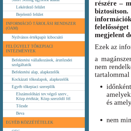
részére – m
Lekérdező felület
biztosíts
Bejelentő felület
információ
INFORMÁCIÓ TÁROLÁSI RENDSZER
felelőssége
(OAM)
megjelent 
Nyilvános értékpapír kibocsátó
Ezek az inf
FELÜGYELT TŐKEPIACI
INTÉZMÉNYEK
a magánszem
Befektetési vállalkozások, árutőzsdei
szolgáltatók
nem rendelke
Befektetési alap, alapkezelők
tartalommal 
Kockázati tőkealapok, alapkezelők
időnkén
Egyéb tőkepiaci szereplők
amelyek
Elszámolóházi tev.végző szerv.,
Közp.értéktár, Közp.szerződő fél
és amely
Tőzsde
Beva
nem min
EGYÉB KÖZZÉTÉTELEK