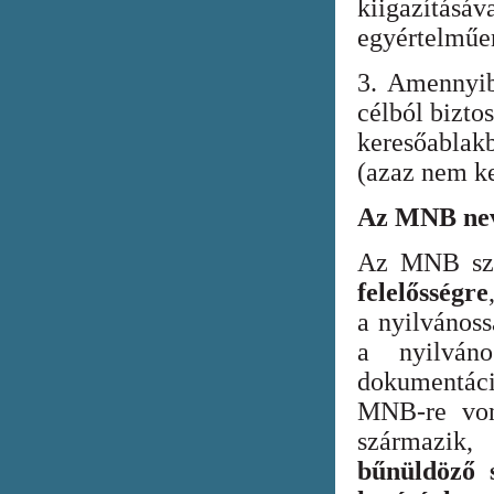
kiigazításáv
egyértelműen
3. Amennyib
célból bizto
keresőabla
(azaz nem ke
Az MNB nev
Az MNB szer
felelősségre
a nyilvános
a nyilván
dokumentác
MNB-re vona
származik
bűnüldöző s