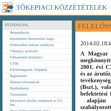
TŐKEPIACI KÖZZÉTÉTELEK
FELELŐS
KEZDŐOLDAL
Bemutatkozás
Közzétételre kötelezettek listája
2014.02.18.
Elektronikus aláírási szabályzat
Tőkepiaci archívum
A Magyar 
Felhasználói kézikönyv
megkönnyít
GYIK
2001. évi C
Elérhetőségeink, Helpdesk
és az árutőz
Regisztráció
tevékenység
Hasznos információk
(Bszt.), va
Bejelentkezés
befektetési
Üzemszünet
alapján k
Információ tárolási rendszerek az EU-
ban
szabályozot
Short Selling ügyletek adatai