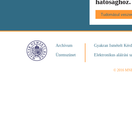
hatósághoz.
Archívum
Gyakran Ismételt Kér
Üzemszünet
Elektronikus aláírási s
© 2016 MN