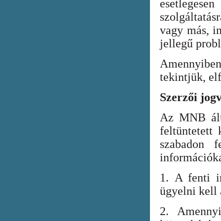
esetlegesen
szolgáltatá
vagy más, in
jellegű prob
Amennyiben
tekintjük, el
Szerzői jog
Az MNB álta
feltüntetett
szabadon fe
információka
1. A fenti i
ügyelni kell
2. Amennyi