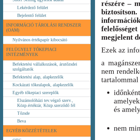
részére – m
Lekérdező felület
biztosíts
Bejelentő felület
információ
INFORMÁCIÓ TÁROLÁSI RENDSZER
felelőssége
(OAM)
megjelent 
Nyilvános értékpapír kibocsátó
Ezek az inf
FELÜGYELT TŐKEPIACI
INTÉZMÉNYEK
a magánszem
Befektetési vállalkozások, árutőzsdei
szolgáltatók
nem rendelke
Befektetési alap, alapkezelők
tartalommal 
Kockázati tőkealapok, alapkezelők
időnkén
Egyéb tőkepiaci szereplők
amelyek
Elszámolóházi tev.végző szerv.,
Közp.értéktár, Közp.szerződő fél
és amely
Tőzsde
Beva
nem min
EGYÉB KÖZZÉTÉTELEK