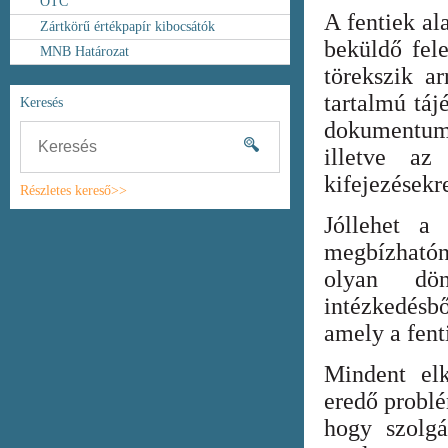
OTC
A fentiek al
Zártkörű értékpapír kibocsátók
beküldő fel
MNB Határozat
törekszik ar
tartalmú táj
Keresés
dokumentum
illetve az
kifejezésekr
Részletes kereső>>
Jóllehet a
megbízhatón
olyan dönt
intézkedésb
amely a fent
Mindent elk
eredő probl
hogy szolgá