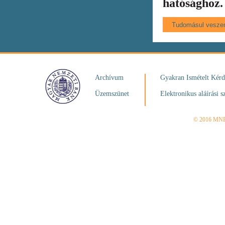
hatósághoz.
Archívum
Gyakran Ismételt Kér
Üzemszünet
Elektronikus aláírási s
© 2016 MN