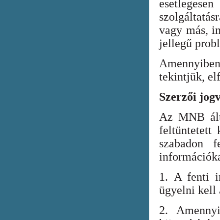
esetlegesen
szolgáltatá
vagy más, in
jellegű prob
Amennyiben
tekintjük, el
Szerzői jog
Az MNB álta
feltüntetett
szabadon fe
információka
1. A fenti i
ügyelni kell
2. Amennyi