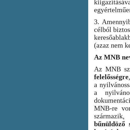
kiigazításáv
egyértelműen
3. Amennyib
célból bizto
keresőabla
(azaz nem ke
Az MNB nev
Az MNB szer
felelősségre
a nyilvános
a nyilván
dokumentác
MNB-re vona
származik
bűnüldöző s