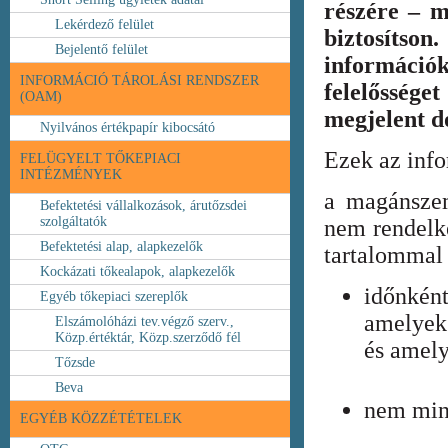
részére – m
Lekérdező felület
biztosíts
Bejelentő felület
információ
INFORMÁCIÓ TÁROLÁSI RENDSZER
felelőssége
(OAM)
megjelent 
Nyilvános értékpapír kibocsátó
Ezek az inf
FELÜGYELT TŐKEPIACI
INTÉZMÉNYEK
a magánszem
Befektetési vállalkozások, árutőzsdei
szolgáltatók
nem rendelke
Befektetési alap, alapkezelők
tartalommal 
Kockázati tőkealapok, alapkezelők
időnkén
Egyéb tőkepiaci szereplők
amelyek
Elszámolóházi tev.végző szerv.,
Közp.értéktár, Közp.szerződő fél
és amely
Tőzsde
Beva
nem min
EGYÉB KÖZZÉTÉTELEK