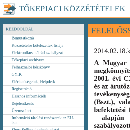
TŐKEPIACI KÖZZÉTÉTELEK
FELELŐS
KEZDŐOLDAL
Bemutatkozás
Közzétételre kötelezettek listája
2014.02.18.
Elektronikus aláírási szabályzat
Tőkepiaci archívum
A Magyar 
Felhasználói kézikönyv
megkönnyít
GYIK
2001. évi C
Elérhetőségeink, Helpdesk
és az árutőz
Regisztráció
tevékenység
Hasznos információk
(Bszt.), va
Bejelentkezés
befektetési
Üzemszünet
alapján k
Információ tárolási rendszerek az EU-
ban
szabályozot
Short Selling ügyletek adatai