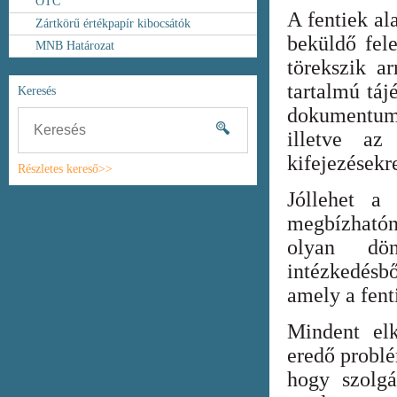
OTC
A fentiek al
Zártkörű értékpapír kibocsátók
beküldő fel
MNB Határozat
törekszik ar
tartalmú táj
Keresés
dokumentum
illetve az
kifejezésekr
Részletes kereső>>
Jóllehet a
megbízhatón
olyan dönt
intézkedésb
amely a fent
Mindent elk
eredő probl
hogy szolgá