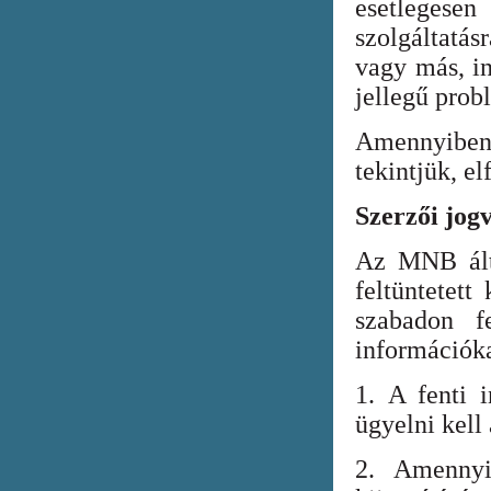
esetlegesen
szolgáltatá
vagy más, in
jellegű prob
Amennyiben
tekintjük, el
Szerzői jog
Az MNB álta
feltüntetett
szabadon fe
információka
1. A fenti i
ügyelni kell
2. Amennyi