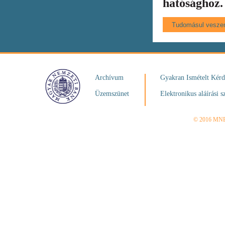
hatósághoz.
Archívum
Gyakran Ismételt Kér
Üzemszünet
Elektronikus aláírási s
© 2016 MN