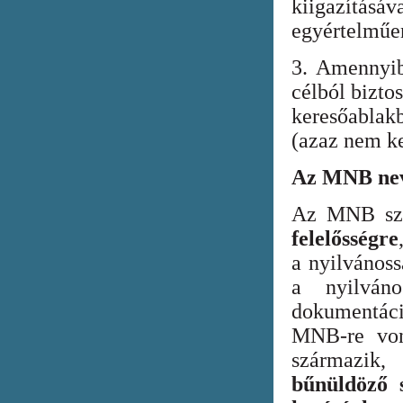
kiigazításáv
egyértelműen
3. Amennyib
célból bizto
keresőabla
(azaz nem ke
Az MNB nev
Az MNB szer
felelősségre
a nyilvános
a nyilván
dokumentác
MNB-re vona
származik
bűnüldöző s