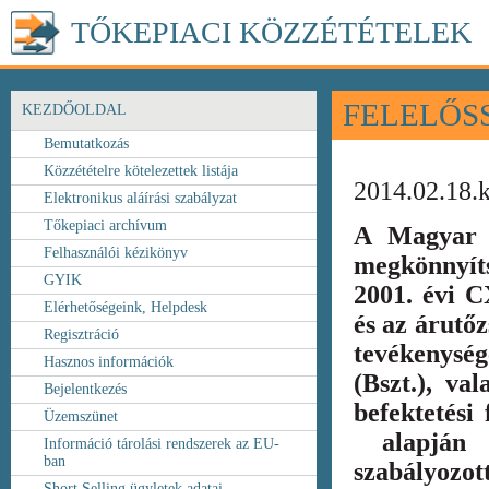
TŐKEPIACI KÖZZÉTÉTELEK
FELELŐS
KEZDŐOLDAL
Bemutatkozás
Közzétételre kötelezettek listája
2014.02.18.
Elektronikus aláírási szabályzat
Tőkepiaci archívum
A Magyar 
Felhasználói kézikönyv
megkönnyít
GYIK
2001. évi C
Elérhetőségeink, Helpdesk
és az árutőz
Regisztráció
tevékenység
Hasznos információk
(Bszt.), va
Bejelentkezés
befektetési
Üzemszünet
alapján k
Információ tárolási rendszerek az EU-
ban
szabályozot
Short Selling ügyletek adatai