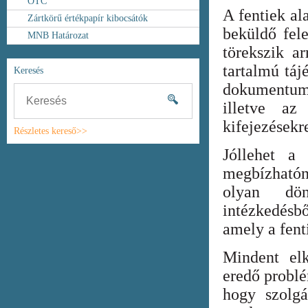
OTC
A fentiek al
Zártkörű értékpapír kibocsátók
beküldő fel
MNB Határozat
törekszik ar
tartalmú táj
Keresés
dokumentum
illetve az
kifejezésekr
Részletes kereső>>
Jóllehet a
megbízhatón
olyan dönt
intézkedésb
amely a fent
Mindent elk
eredő probl
hogy szolgá