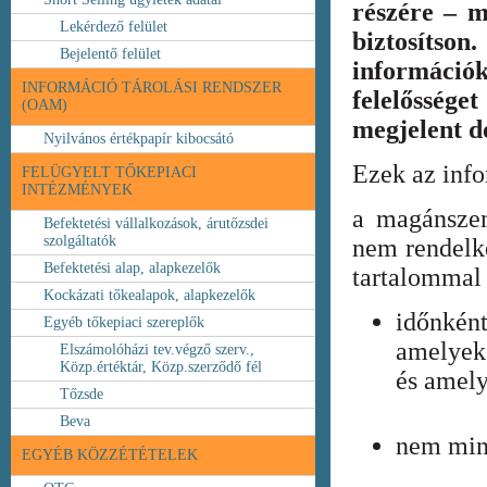
részére – m
Lekérdező felület
biztosíts
Bejelentő felület
információ
INFORMÁCIÓ TÁROLÁSI RENDSZER
felelőssége
(OAM)
megjelent 
Nyilvános értékpapír kibocsátó
Ezek az inf
FELÜGYELT TŐKEPIACI
INTÉZMÉNYEK
a magánszem
Befektetési vállalkozások, árutőzsdei
szolgáltatók
nem rendelke
Befektetési alap, alapkezelők
tartalommal 
Kockázati tőkealapok, alapkezelők
időnkén
Egyéb tőkepiaci szereplők
amelyek
Elszámolóházi tev.végző szerv.,
Közp.értéktár, Közp.szerződő fél
és amely
Tőzsde
Beva
nem min
EGYÉB KÖZZÉTÉTELEK