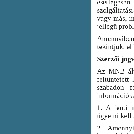
esetlegesen
szolgáltatá
vagy más, in
jellegű prob
Amennyiben
tekintjük, el
Szerzői jog
Az MNB álta
feltüntetett
szabadon fe
információka
1. A fenti i
ügyelni kell
2. Amennyi