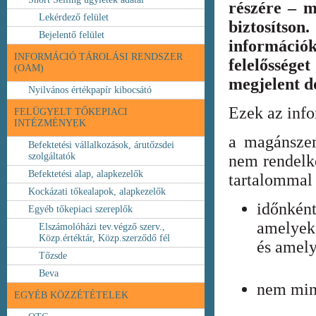
részére – m
Lekérdező felület
biztosíts
Bejelentő felület
információ
INFORMÁCIÓ TÁROLÁSI RENDSZER
felelőssége
(OAM)
megjelent 
Nyilvános értékpapír kibocsátó
Ezek az inf
FELÜGYELT TŐKEPIACI
INTÉZMÉNYEK
a magánszem
Befektetési vállalkozások, árutőzsdei
szolgáltatók
nem rendelke
Befektetési alap, alapkezelők
tartalommal 
Kockázati tőkealapok, alapkezelők
időnkén
Egyéb tőkepiaci szereplők
amelyek
Elszámolóházi tev.végző szerv.,
Közp.értéktár, Közp.szerződő fél
és amely
Tőzsde
Beva
nem min
EGYÉB KÖZZÉTÉTELEK