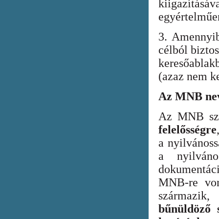
kiigazításáv
egyértelműen
3. Amennyib
célból bizto
keresőabla
(azaz nem ke
Az MNB nev
Az MNB szer
felelősségre
a nyilvános
a nyilván
dokumentác
MNB-re vona
származik
bűnüldöző s