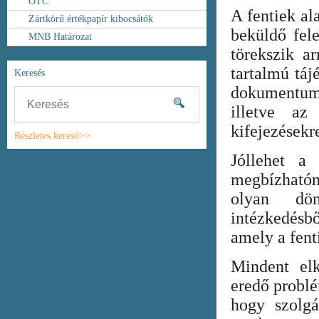
OTC
A fentiek al
Zártkörű értékpapír kibocsátók
beküldő fel
MNB Határozat
törekszik ar
tartalmú táj
Keresés
dokumentum
illetve az
kifejezésekr
Részletes kereső>>
Jóllehet a
megbízhatón
olyan dönt
intézkedésb
amely a fent
Mindent elk
eredő probl
hogy szolgá