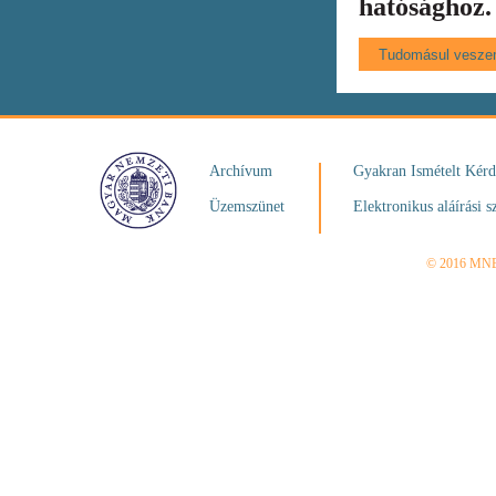
hatósághoz.
Archívum
Gyakran Ismételt Kér
Üzemszünet
Elektronikus aláírási s
© 2016 MN