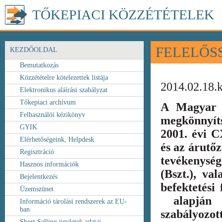
TŐKEPIACI KÖZZÉTÉTELEK
FELELŐS
KEZDŐOLDAL
Bemutatkozás
Közzétételre kötelezettek listája
2014.02.18.
Elektronikus aláírási szabályzat
Tőkepiaci archívum
A Magyar 
Felhasználói kézikönyv
megkönnyít
GYIK
2001. évi C
Elérhetőségeink, Helpdesk
és az árutőz
Regisztráció
tevékenység
Hasznos információk
(Bszt.), va
Bejelentkezés
befektetési
Üzemszünet
alapján k
Információ tárolási rendszerek az EU-
ban
szabályozot
Short Selling ügyletek adatai