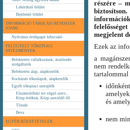
részére – m
Lekérdező felület
biztosíts
Bejelentő felület
információ
INFORMÁCIÓ TÁROLÁSI RENDSZER
felelőssége
(OAM)
megjelent 
Nyilvános értékpapír kibocsátó
Ezek az inf
FELÜGYELT TŐKEPIACI
INTÉZMÉNYEK
a magánszem
Befektetési vállalkozások, árutőzsdei
szolgáltatók
nem rendelke
Befektetési alap, alapkezelők
tartalommal 
Kockázati tőkealapok, alapkezelők
időnkén
Egyéb tőkepiaci szereplők
amelyek
Elszámolóházi tev.végző szerv.,
Közp.értéktár, Közp.szerződő fél
és amely
Tőzsde
Beva
nem min
EGYÉB KÖZZÉTÉTELEK