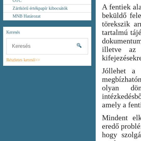
OTC
A fentiek al
Zártkörű értékpapír kibocsátók
beküldő fel
MNB Határozat
törekszik ar
tartalmú táj
Keresés
dokumentum
illetve az
kifejezésekr
Részletes kereső>>
Jóllehet a
megbízhatón
olyan dönt
intézkedésb
amely a fent
Mindent elk
eredő probl
hogy szolgá