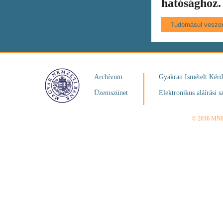
hatósághoz.
Archívum
Gyakran Ismételt Kér
Üzemszünet
Elektronikus aláírási s
© 2016 MN