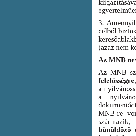
kiigazításáv
egyértelműen
3. Amennyib
célból bizto
keresőabla
(azaz nem ke
Az MNB nev
Az MNB szer
felelősségre
a nyilvános
a nyilván
dokumentác
MNB-re vona
származik
bűnüldöző s