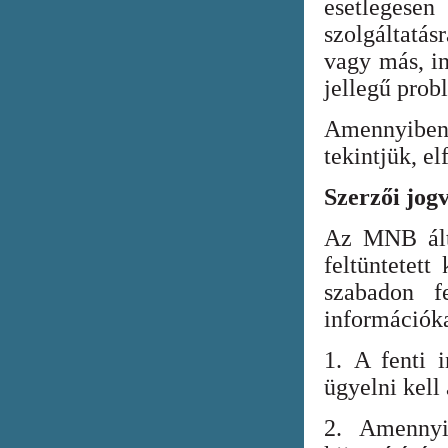
esetlegesen
szolgáltatá
vagy más, in
jellegű prob
Amennyiben
tekintjük, el
Szerzői jog
Az MNB álta
feltüntetett
szabadon fe
információka
1. A fenti i
ügyelni kell
2. Amennyi