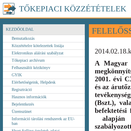
TŐKEPIACI KÖZZÉTÉTELEK
FELELŐS
KEZDŐOLDAL
Bemutatkozás
Közzétételre kötelezettek listája
2014.02.18.
Elektronikus aláírási szabályzat
Tőkepiaci archívum
A Magyar 
Felhasználói kézikönyv
megkönnyít
GYIK
2001. évi C
Elérhetőségeink, Helpdesk
és az árutőz
Regisztráció
tevékenység
Hasznos információk
(Bszt.), va
Bejelentkezés
befektetési
Üzemszünet
alapján k
Információ tárolási rendszerek az EU-
ban
szabályozot
Short Selling ügyletek adatai