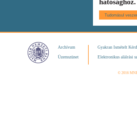
hatósághoz.
Archívum
Gyakran Ismételt Kér
Üzemszünet
Elektronikus aláírási s
© 2016 MN