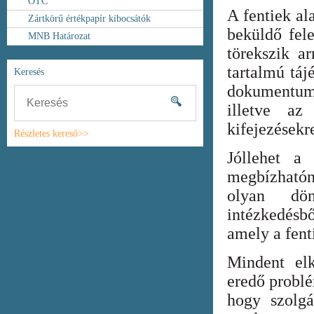
OTC
A fentiek al
Zártkörű értékpapír kibocsátók
beküldő fel
MNB Határozat
törekszik ar
tartalmú táj
Keresés
dokumentum
illetve az
kifejezésekr
Részletes kereső>>
Jóllehet a
megbízhatón
olyan dönt
intézkedésb
amely a fent
Mindent elk
eredő probl
hogy szolgá