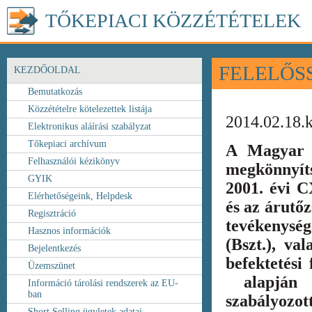
TŐKEPIACI KÖZZÉTÉTELEK
FELELŐS
KEZDŐOLDAL
Bemutatkozás
Közzétételre kötelezettek listája
2014.02.18.
Elektronikus aláírási szabályzat
Tőkepiaci archívum
A Magyar 
Felhasználói kézikönyv
megkönnyít
GYIK
2001. évi C
Elérhetőségeink, Helpdesk
és az árutőz
Regisztráció
tevékenység
Hasznos információk
(Bszt.), va
Bejelentkezés
befektetési
Üzemszünet
alapján k
Információ tárolási rendszerek az EU-
ban
szabályozot
Short Selling ügyletek adatai