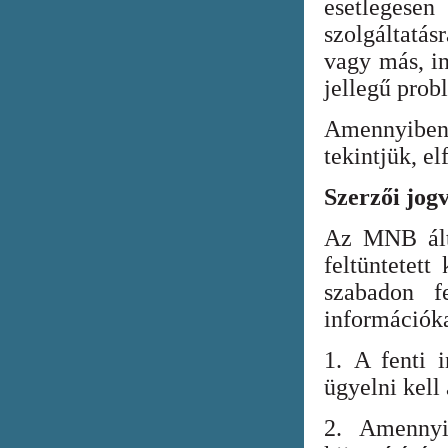
esetlegesen
szolgáltatá
vagy más, in
jellegű prob
Amennyiben
tekintjük, el
Szerzői jog
Az MNB álta
feltüntetett
szabadon fe
információka
1. A fenti i
ügyelni kell
2. Amennyi