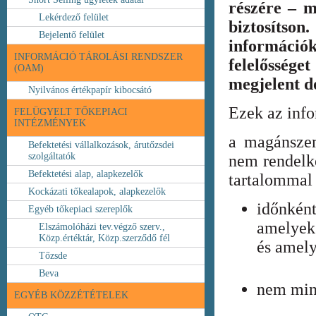
részére – m
Lekérdező felület
biztosíts
Bejelentő felület
információ
INFORMÁCIÓ TÁROLÁSI RENDSZER
felelőssége
(OAM)
megjelent 
Nyilvános értékpapír kibocsátó
Ezek az inf
FELÜGYELT TŐKEPIACI
INTÉZMÉNYEK
a magánszem
Befektetési vállalkozások, árutőzsdei
szolgáltatók
nem rendelke
Befektetési alap, alapkezelők
tartalommal 
Kockázati tőkealapok, alapkezelők
időnkén
Egyéb tőkepiaci szereplők
amelyek
Elszámolóházi tev.végző szerv.,
Közp.értéktár, Közp.szerződő fél
és amely
Tőzsde
Beva
nem min
EGYÉB KÖZZÉTÉTELEK