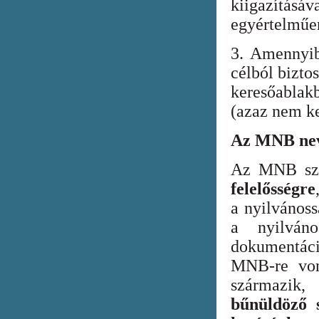
kiigazításáv
egyértelműen
3. Amennyib
célból bizto
keresőabla
(azaz nem ke
Az MNB nev
Az MNB szer
felelősségre
a nyilvános
a nyilván
dokumentác
MNB-re vona
származik
bűnüldöző s