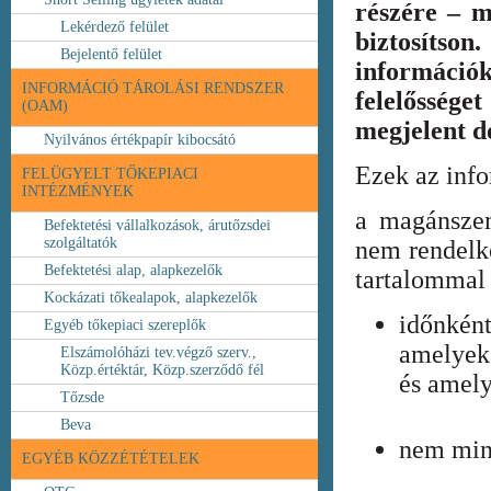
részére – m
Lekérdező felület
biztosíts
Bejelentő felület
információ
INFORMÁCIÓ TÁROLÁSI RENDSZER
felelőssége
(OAM)
megjelent 
Nyilvános értékpapír kibocsátó
Ezek az inf
FELÜGYELT TŐKEPIACI
INTÉZMÉNYEK
a magánszem
Befektetési vállalkozások, árutőzsdei
szolgáltatók
nem rendelke
Befektetési alap, alapkezelők
tartalommal 
Kockázati tőkealapok, alapkezelők
időnkén
Egyéb tőkepiaci szereplők
amelyek
Elszámolóházi tev.végző szerv.,
Közp.értéktár, Közp.szerződő fél
és amely
Tőzsde
Beva
nem min
EGYÉB KÖZZÉTÉTELEK