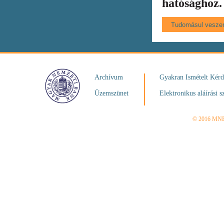
hatósághoz.
Archívum
Gyakran Ismételt Kér
Üzemszünet
Elektronikus aláírási s
© 2016 MN