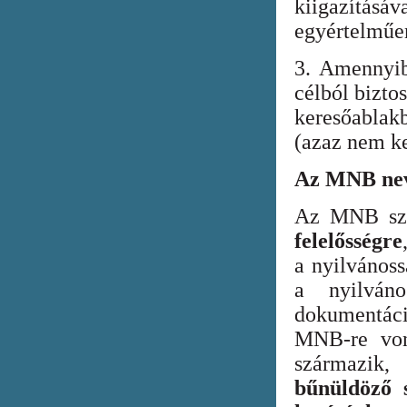
kiigazításáv
egyértelműen
3. Amennyib
célból bizto
keresőabla
(azaz nem ke
Az MNB nev
Az MNB szer
felelősségre
a nyilvános
a nyilván
dokumentác
MNB-re vona
származik
bűnüldöző s