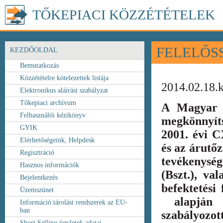
TŐKEPIACI KÖZZÉTÉTELEK
FELELŐS
KEZDŐOLDAL
Bemutatkozás
Közzétételre kötelezettek listája
2014.02.18.
Elektronikus aláírási szabályzat
Tőkepiaci archívum
A Magyar 
Felhasználói kézikönyv
megkönnyít
GYIK
2001. évi C
Elérhetőségeink, Helpdesk
és az árutőz
Regisztráció
tevékenység
Hasznos információk
(Bszt.), va
Bejelentkezés
befektetési
Üzemszünet
alapján k
Információ tárolási rendszerek az EU-
ban
szabályozot
Short Selling ügyletek adatai