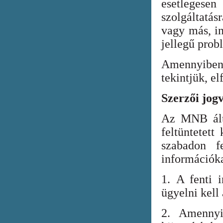
esetlegesen
szolgáltatá
vagy más, in
jellegű prob
Amennyiben
tekintjük, el
Szerzői jog
Az MNB álta
feltüntetett
szabadon fe
információka
1. A fenti i
ügyelni kell
2. Amennyi