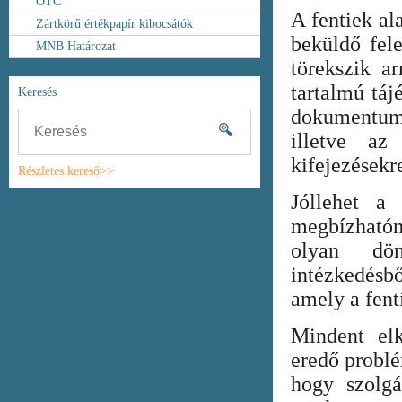
OTC
A fentiek al
Zártkörű értékpapír kibocsátók
beküldő fel
MNB Határozat
törekszik ar
tartalmú táj
Keresés
dokumentum
illetve az
kifejezésekr
Részletes kereső>>
Jóllehet a
megbízhatón
olyan dönt
intézkedésb
amely a fent
Mindent elk
eredő probl
hogy szolgá