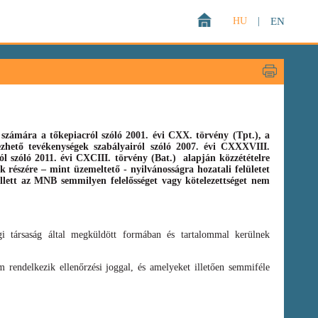
HU
|
EN
zámára a tőkepiacról szóló 2001. évi CXX. törvény (Tpt.),
a
gezhető tevékenységek szabályairól szóló
2007. évi CXXXVIII.
ról szóló
2011. évi CXCIII. törvény
(Bat.)
alapján közzétételre
 részére – mint üzemeltető - nyilvánosságra hozatali felületet
llett az MNB semmilyen felelősséget vagy kötelezettséget nem
i társaság által megküldött formában és tartalommal kerülnek
 rendelkezik ellenőrzési joggal, és amelyeket illetően semmiféle