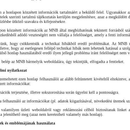
án a honlapon közzétett információk tartalmáért a beküldő felel. Ugyanakkor 
ételek szerinti tartalmú tájékoztatás kerüljön megjelenítésre, azaz a megküldöt
ízlésbe ütköző szavakra és kifejezésekre.
apon közzétett információk az MNB által megbízhatónak tekintett forrásból s
ézkedésből adódó veszteségért nem vállalja a felelősséget, amely a fenti inform
tünk, hogy csökkentsük a technikai hibákból eredő problémákat. Az MNB mi
lletve, hogy az esetlegesen fellépő technikai hibák nem lehetnek hatással a sz
ülső honlap használatából eredő ilyen jellegű probléma iránt felelősséget nem vá
elép az MNB bármelyik weboldalára, úgy tekintjük, elfogadta a fentieket.
elmi nyilatkozat
meltetett ezen honlap felhasználói az alább feltüntetett kivételtől eltekintve, 
zett információkat:
mációk terjesztése, illetve sokszorosítása során ügyelni kell a pontosságra.
felhasználó az információkat (pl. adatok kiigazításával, növekedési ütemek szá
alamilyen üzleti weboldalról vagy reklámozási célból biztosítanak linket 
 jeleníthető meg (azaz nem keretezheti valamely más honlap).
k és emblémájának használata