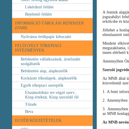
Lekérdező felület
A fentiek alapj
Bejelentő felület
jogszabályi felt
erkölcsbe és köz
INFORMÁCIÓ TÁROLÁSI RENDSZER
(OAM)
Jóllehet a honl
elmulasztott int
Nyilvános értékpapír kibocsátó
Mindent elköve
FELÜGYELT TŐKEPIACI
megszakítania, i
INTÉZMÉNYEK
innen elérhető k
Befektetési vállalkozások, árutőzsdei
Amennyiben Ön b
szolgáltatók
Szerzői jogvéd
Befektetési alap, alapkezelők
Kockázati tőkealapok, alapkezelők
Az MNB által üze
közvetlenül szer
Egyéb tőkepiaci szereplők
1. A fenti infor
Elszámolóházi tev.végző szerv.,
Közp.értéktár, Közp.szerződő fél
2. Amennyiben a 
Tőzsde
3. Amennyiben v
Beva
az MNB honlapja
EGYÉB KÖZZÉTÉTELEK
Az MNB nevéne