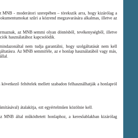
az MNB - moderátori szerepében – törekszik arra, hogy kizárólag a
t dokumentumokat szűri a közrend megzavarására alkalmas, illetve az
zármaznak, az MNB semmi olyan döntésből, tevékenységből, illetve
ációk használatához kapcsolódik.
ndazonáltal nem tudja garantálni, hogy szolgáltatását nem kell
olgáltatásra. Az MNB semmiféle, az e honlap használatából vagy más,
llal.
a következő feltételek mellett szabadon felhasználhatják a honlapról
mításával) átalakítja, ezt egyértelműen közölnie kell.
az MNB által működtetett honlaphoz, a keresőablakban kizárólag