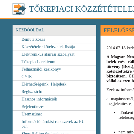
TŐKEPIACI KÖZZÉTÉTELE
FELELŐSS
KEZDŐOLDAL
Bemutatkozás
Közzétételre kötelezettek listája
2014.02.18.ked
Elektronikus aláírási szabályzat
A Magyar Nemz
Tőkepiaci archívum
befektetési vá
törvény
(Bszt.
Felhasználói kézikönyv
kötelezettekre 
biztosítson. C
GYIK
vállal az ezen
Elérhetőségeink, Helpdesk
Ezek az informá
Regisztráció
a magánszemély
Hasznos információk
megjelenítésre;
Bejelentkezés
időnként
Üzemszünet
felelőssé
Információ tárolási rendszerek az EU-
ban
nem minő
Short Selling ügyletek adatai