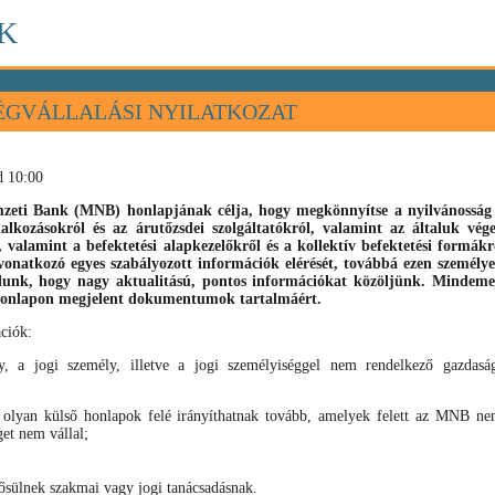
K
ÉGVÁLLALÁSI NYILATKOZAT
d 10:00
eti Bank (MNB) honlapjának célja, hogy megkönnyítse a nyilvánosság s
llalkozásokról és az árutőzsdei szolgáltatókról, valamint az általuk vé
), valamint
a befektetési alapkezelőkről és a kollektív befektetési formák
vonatkozó egyes szabályozott információk elérését, továbbá ezen személyek
élunk, hogy nagy aktualitású, pontos információkat közöljünk. Mindeme
 honlapon megjelent dokumentumok tartalmáért.
ciók:
, a jogi személy, illetve a jogi személyiséggel nem rendelkező gazdaság
 olyan külső honlapok felé irányíthatnak tovább, amelyek felett az MNB nem
get nem vállal;
sülnek szakmai vagy jogi tanácsadásnak.