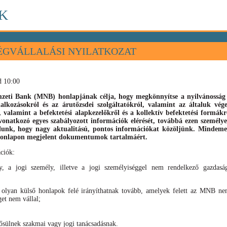
K
ÉGVÁLLALÁSI NYILATKOZAT
d 10:00
eti Bank (MNB) honlapjának célja, hogy megkönnyítse a nyilvánosság s
llalkozásokról és az árutőzsdei szolgáltatókról, valamint az általuk vé
), valamint
a befektetési alapkezelőkről és a kollektív befektetési formák
vonatkozó egyes szabályozott információk elérését, továbbá ezen személyek
élunk, hogy nagy aktualitású, pontos információkat közöljünk. Mindeme
 honlapon megjelent dokumentumok tartalmáért.
ciók:
, a jogi személy, illetve a jogi személyiséggel nem rendelkező gazdaság
 olyan külső honlapok felé irányíthatnak tovább, amelyek felett az MNB nem
get nem vállal;
sülnek szakmai vagy jogi tanácsadásnak.