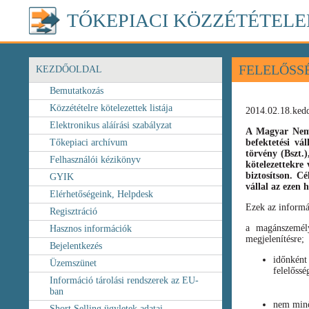
TŐKEPIACI KÖZZÉTÉTELE
FELELŐSS
KEZDŐOLDAL
Bemutatkozás
Közzétételre kötelezettek listája
2014.02.18.ked
Elektronikus aláírási szabályzat
A Magyar Nemz
Tőkepiaci archívum
befektetési vá
törvény
(Bszt.
Felhasználói kézikönyv
kötelezettekre 
biztosítson. C
GYIK
vállal az ezen
Elérhetőségeink, Helpdesk
Ezek az informá
Regisztráció
a magánszemély
Hasznos információk
megjelenítésre;
Bejelentkezés
időnként
Üzemszünet
felelőssé
Információ tárolási rendszerek az EU-
ban
nem minő
Short Selling ügyletek adatai