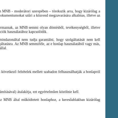
az MNB - moderátori szerepében – törekszik arra, hogy kizárólag a
t dokumentumokat szűri a közrend megzavarására alkalmas, illetve az
zármaznak, az MNB semmi olyan döntésből, tevékenységből, illetve
ációk használatához kapcsolódik.
ndazonáltal nem tudja garantálni, hogy szolgáltatását nem kell
olgáltatásra. Az MNB semmiféle, az e honlap használatából vagy más,
llal.
a következő feltételek mellett szabadon felhasználhatják a honlapról
mításával) átalakítja, ezt egyértelműen közölnie kell.
az MNB által működtetett honlaphoz, a keresőablakban kizárólag