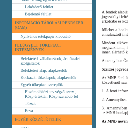
Lekérdező felület
A fentiek alapj
Bejelentő felület
jogszabályi felt
erkölcsbe és köz
INFORMÁCIÓ TÁROLÁSI RENDSZER
(OAM)
Jóllehet a honl
elmulasztott int
Nyilvános értékpapír kibocsátó
Mindent elköve
FELÜGYELT TŐKEPIACI
megszakítania, i
INTÉZMÉNYEK
innen elérhető k
Befektetési vállalkozások, árutőzsdei
Amennyiben Ön b
szolgáltatók
Szerzői jogvéd
Befektetési alap, alapkezelők
Kockázati tőkealapok, alapkezelők
Az MNB által üze
közvetlenül szer
Egyéb tőkepiaci szereplők
1. A fenti infor
Elszámolóházi tev.végző szerv.,
Közp.értéktár, Közp.szerződő fél
2. Amennyiben a 
Tőzsde
3. Amennyiben v
Beva
az MNB honlapja
EGYÉB KÖZZÉTÉTELEK
Az MNB nevéne