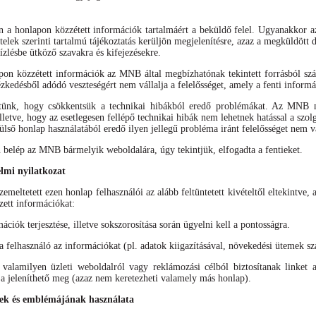
án a honlapon közzétett információk tartalmáért a beküldő felel. Ugyanakkor 
ételek szerinti tartalmú tájékoztatás kerüljön megjelenítésre, azaz a megküldöt
ízlésbe ütköző szavakra és kifejezésekre.
apon közzétett információk az MNB által megbízhatónak tekintett forrásból s
ézkedésből adódó veszteségért nem vállalja a felelősséget, amely a fenti inform
tünk, hogy csökkentsük a technikai hibákból eredő problémákat. Az MNB mi
lletve, hogy az esetlegesen fellépő technikai hibák nem lehetnek hatással a sz
ülső honlap használatából eredő ilyen jellegű probléma iránt felelősséget nem vá
elép az MNB bármelyik weboldalára, úgy tekintjük, elfogadta a fentieket.
elmi nyilatkozat
meltetett ezen honlap felhasználói az alább feltüntetett kivételtől eltekintve, 
zett információkat:
mációk terjesztése, illetve sokszorosítása során ügyelni kell a pontosságra.
felhasználó az információkat (pl. adatok kiigazításával, növekedési ütemek szá
alamilyen üzleti weboldalról vagy reklámozási célból biztosítanak linket 
 jeleníthető meg (azaz nem keretezheti valamely más honlap).
k és emblémájának használata