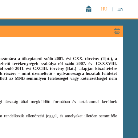
HU
|
EN
zámára a tőkepiacról szóló 2001. évi CXX. törvény (Tpt.),
a
gezhető tevékenységek szabályairól szóló
2007. évi CXXXVIII.
ról szóló
2011. évi CXCIII. törvény
(Bat.)
alapján közzétételre
 részére – mint üzemeltető - nyilvánosságra hozatali felületet
llett az MNB semmilyen felelősséget vagy kötelezettséget nem
i társaság által megküldött formában és tartalommal kerülnek
 rendelkezik ellenőrzési joggal, és amelyeket illetően semmiféle