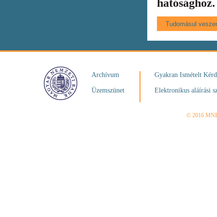
hatósághoz.
Archívum
Gyakran Ismételt Kér
Üzemszünet
Elektronikus aláírási s
© 2016 MN