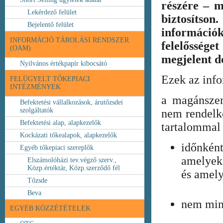
részére – m
Lekérdező felület
biztosíts
Bejelentő felület
információ
INFORMÁCIÓ TÁROLÁSI RENDSZER
felelőssége
(OAM)
megjelent 
Nyilvános értékpapír kibocsátó
Ezek az inf
FELÜGYELT TŐKEPIACI
INTÉZMÉNYEK
a magánszem
Befektetési vállalkozások, árutőzsdei
szolgáltatók
nem rendelke
Befektetési alap, alapkezelők
tartalommal 
Kockázati tőkealapok, alapkezelők
időnkén
Egyéb tőkepiaci szereplők
amelyek
Elszámolóházi tev.végző szerv.,
Közp.értéktár, Közp.szerződő fél
és amely
Tőzsde
Beva
nem min
EGYÉB KÖZZÉTÉTELEK