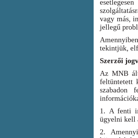
esetlegesen
szolgáltatá
vagy más, in
jellegű prob
Amennyiben
tekintjük, el
Szerzői jog
Az MNB álta
feltüntetett
szabadon fe
információka
1. A fenti i
ügyelni kell
2. Amennyi