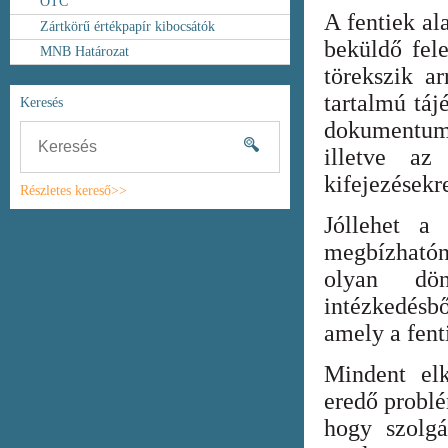
OTC
A fentiek al
Zártkörű értékpapír kibocsátók
beküldő fel
MNB Határozat
törekszik ar
tartalmú táj
Keresés
dokumentum
illetve az
kifejezésekr
Részletes kereső>>
Jóllehet a
megbízhatón
olyan dönt
intézkedésb
amely a fent
Mindent elk
eredő probl
hogy szolgá