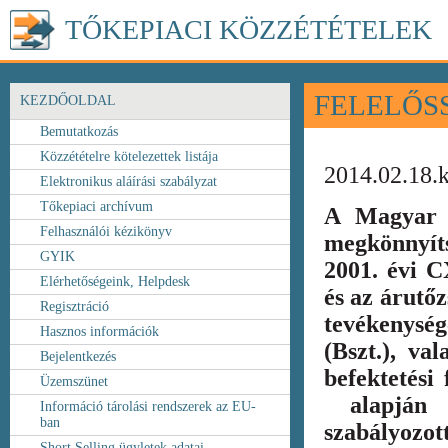
TŐKEPIACI KÖZZÉTÉTELEK
FELELŐS
KEZDŐOLDAL
Bemutatkozás
Közzétételre kötelezettek listája
2014.02.18.
Elektronikus aláírási szabályzat
Tőkepiaci archívum
A Magyar 
Felhasználói kézikönyv
megkönnyít
GYIK
2001. évi C
Elérhetőségeink, Helpdesk
és az árutőz
Regisztráció
tevékenység
Hasznos információk
(Bszt.), va
Bejelentkezés
befektetési
Üzemszünet
alapján k
Információ tárolási rendszerek az EU-
ban
szabályozot
Short Selling ügyletek adatai