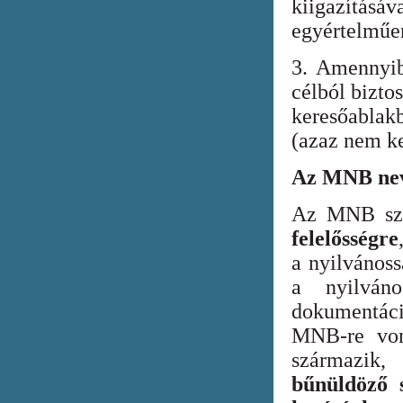
kiigazításáv
egyértelműen
3. Amennyib
célból bizto
keresőabla
(azaz nem ke
Az MNB nev
Az MNB szer
felelősségre
a nyilvános
a nyilván
dokumentác
MNB-re vona
származik
bűnüldöző s