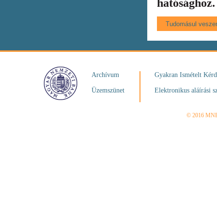
hatósághoz.
Archívum
Gyakran Ismételt Kér
Üzemszünet
Elektronikus aláírási s
© 2016 MN