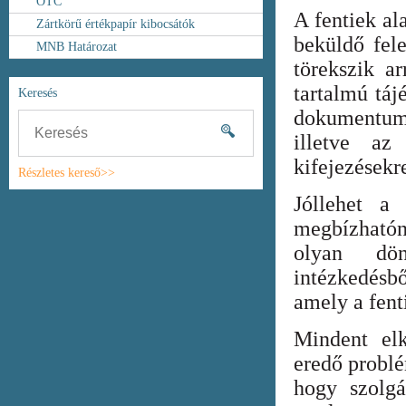
OTC
A fentiek al
Zártkörű értékpapír kibocsátók
beküldő fel
MNB Határozat
törekszik ar
tartalmú táj
Keresés
dokumentum
illetve az
kifejezésekr
Részletes kereső>>
Jóllehet a
megbízhatón
olyan dönt
intézkedésb
amely a fent
Mindent elk
eredő probl
hogy szolgá