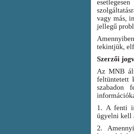
esetlegesen
szolgáltatá
vagy más, in
jellegű prob
Amennyiben
tekintjük, el
Szerzői jog
Az MNB álta
feltüntetett
szabadon fe
információka
1. A fenti i
ügyelni kell
2. Amennyi