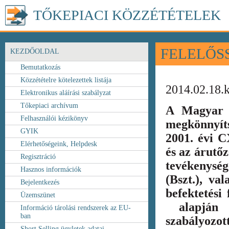
TŐKEPIACI KÖZZÉTÉTELEK
FELELŐS
KEZDŐOLDAL
Bemutatkozás
Közzétételre kötelezettek listája
2014.02.18.
Elektronikus aláírási szabályzat
Tőkepiaci archívum
A Magyar 
Felhasználói kézikönyv
megkönnyít
GYIK
2001. évi C
Elérhetőségeink, Helpdesk
és az árutőz
Regisztráció
tevékenység
Hasznos információk
(Bszt.), va
Bejelentkezés
befektetési
Üzemszünet
alapján k
Információ tárolási rendszerek az EU-
ban
szabályozot
Short Selling ügyletek adatai