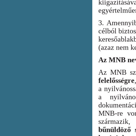
kiigazításáv
egyértelműen
3. Amennyib
célból bizto
keresőabla
(azaz nem ke
Az MNB nev
Az MNB szer
felelősségre
a nyilvános
a nyilván
dokumentác
MNB-re vona
származik
bűnüldöző s