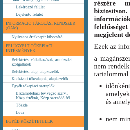
részére – m
Lekérdező felület
biztosíts
Bejelentő felület
információ
INFORMÁCIÓ TÁROLÁSI RENDSZER
felelőssége
(OAM)
megjelent 
Nyilvános értékpapír kibocsátó
Ezek az inf
FELÜGYELT TŐKEPIACI
INTÉZMÉNYEK
a magánszem
Befektetési vállalkozások, árutőzsdei
szolgáltatók
nem rendelke
Befektetési alap, alapkezelők
tartalommal 
Kockázati tőkealapok, alapkezelők
időnkén
Egyéb tőkepiaci szereplők
amelyek
Elszámolóházi tev.végző szerv.,
Közp.értéktár, Közp.szerződő fél
és amely
Tőzsde
Beva
nem min
EGYÉB KÖZZÉTÉTELEK