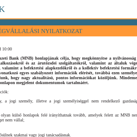
K
ÉGVÁLLALÁSI NYILATKOZAT
d 10:00
eti Bank (MNB) honlapjának célja, hogy megkönnyítse a nyilvánosság s
llalkozásokról és az árutőzsdei szolgáltatókról, valamint az általuk vé
), valamint
a befektetési alapkezelőkről és a kollektív befektetési formák
vonatkozó egyes szabályozott információk elérését, továbbá ezen személyek
élunk, hogy nagy aktualitású, pontos információkat közöljünk. Mindeme
 honlapon megjelent dokumentumok tartalmáért.
ciók:
, a jogi személy, illetve a jogi személyiséggel nem rendelkező gazdaság
 olyan külső honlapok felé irányíthatnak tovább, amelyek felett az MNB nem
get nem vállal;
sülnek szakmai vagy jogi tanácsadásnak.