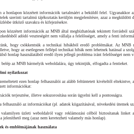
án a honlapon közzétett információk tartalmáért a beküldő felel. Ugyanakkor 
ételek szerinti tartalmú tájékoztatás kerüljön megjelenítésre, azaz a megküldöt
ízlésbe ütköző szavakra és kifejezésekre.
apon közzétett információk az MNB által megbízhatónak tekintett forrásból s
ézkedésből adódó veszteségért nem vállalja a felelősséget, amely a fenti inform
tünk, hogy csökkentsük a technikai hibákból eredő problémákat. Az MNB mi
lletve, hogy az esetlegesen fellépő technikai hibák nem lehetnek hatással a sz
ülső honlap használatából eredő ilyen jellegű probléma iránt felelősséget nem vá
elép az MNB bármelyik weboldalára, úgy tekintjük, elfogadta a fentieket.
elmi nyilatkozat
meltetett ezen honlap felhasználói az alább feltüntetett kivételtől eltekintve, 
zett információkat:
mációk terjesztése, illetve sokszorosítása során ügyelni kell a pontosságra.
felhasználó az információkat (pl. adatok kiigazításával, növekedési ütemek szá
alamilyen üzleti weboldalról vagy reklámozási célból biztosítanak linket 
 jeleníthető meg (azaz nem keretezheti valamely más honlap).
k és emblémájának használata