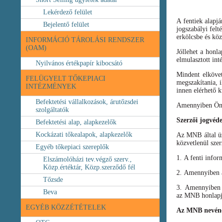
Lekérdező felület
A fentiek alapj
Bejelentő felület
jogszabályi felt
erkölcsbe és köz
INFORMÁCIÓ TÁROLÁSI RENDSZER
(OAM)
Jóllehet a honl
elmulasztott int
Nyilvános értékpapír kibocsátó
Mindent elköve
FELÜGYELT TŐKEPIACI
megszakítania, i
INTÉZMÉNYEK
innen elérhető k
Befektetési vállalkozások, árutőzsdei
Amennyiben Ön b
szolgáltatók
Szerzői jogvéd
Befektetési alap, alapkezelők
Kockázati tőkealapok, alapkezelők
Az MNB által üze
közvetlenül szer
Egyéb tőkepiaci szereplők
1. A fenti infor
Elszámolóházi tev.végző szerv.,
Közp.értéktár, Közp.szerződő fél
2. Amennyiben a 
Tőzsde
3. Amennyiben v
Beva
az MNB honlapja
EGYÉB KÖZZÉTÉTELEK
Az MNB nevéne