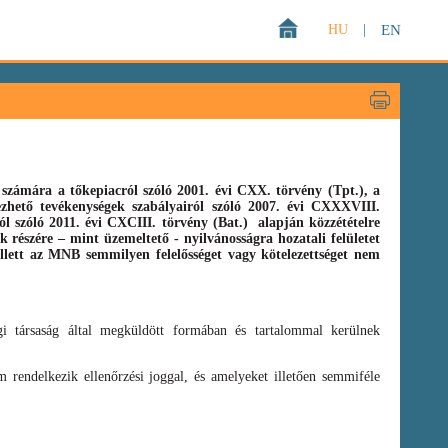
HU
|
EN
zámára a tőkepiacról szóló 2001. évi CXX. törvény (Tpt.),
a
gezhető tevékenységek szabályairól szóló
2007. évi CXXXVIII.
ról szóló
2011. évi CXCIII. törvény
(Bat.)
alapján közzétételre
 részére – mint üzemeltető - nyilvánosságra hozatali felületet
llett az MNB semmilyen felelősséget vagy kötelezettséget nem
i társaság által megküldött formában és tartalommal kerülnek
 rendelkezik ellenőrzési joggal, és amelyeket illetően semmiféle