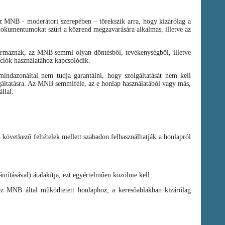
az MNB - moderátori szerepében – törekszik arra, hogy kizárólag a
t dokumentumokat szűri a közrend megzavarására alkalmas, illetve az
zármaznak, az MNB semmi olyan döntésből, tevékenységből, illetve
ációk használatához kapcsolódik.
ndazonáltal nem tudja garantálni, hogy szolgáltatását nem kell
olgáltatásra. Az MNB semmiféle, az e honlap használatából vagy más,
llal.
a következő feltételek mellett szabadon felhasználhatják a honlapról
mításával) átalakítja, ezt egyértelműen közölnie kell.
az MNB által működtetett honlaphoz, a keresőablakban kizárólag