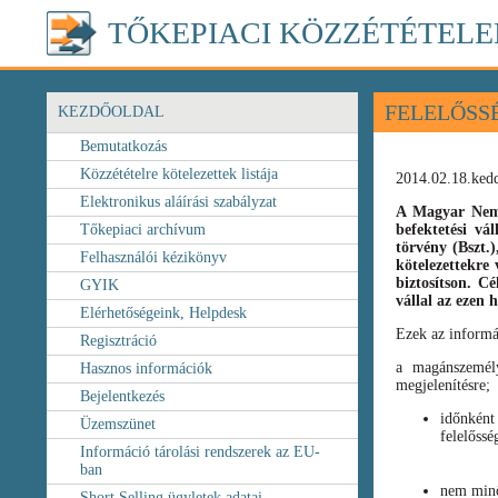
TŐKEPIACI KÖZZÉTÉTELE
FELELŐSS
KEZDŐOLDAL
Bemutatkozás
Közzétételre kötelezettek listája
2014.02.18.ked
Elektronikus aláírási szabályzat
A Magyar Nemz
Tőkepiaci archívum
befektetési vá
törvény
(Bszt.
Felhasználói kézikönyv
kötelezettekre 
biztosítson. C
GYIK
vállal az ezen
Elérhetőségeink, Helpdesk
Ezek az informá
Regisztráció
a magánszemély
Hasznos információk
megjelenítésre;
Bejelentkezés
időnként
Üzemszünet
felelőssé
Információ tárolási rendszerek az EU-
ban
nem minő
Short Selling ügyletek adatai